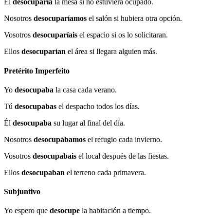
Él
desocuparía
la mesa si no estuviera ocupado.
Nosotros
desocuparíamos
el salón si hubiera otra opción.
Vosotros
desocuparíais
el espacio si os lo solicitaran.
Ellos
desocuparían
el área si llegara alguien más.
Pretérito Imperfeito
Yo
desocupaba
la casa cada verano.
Tú
desocupabas
el despacho todos los días.
Él
desocupaba
su lugar al final del día.
Nosotros
desocupábamos
el refugio cada invierno.
Vosotros
desocupabais
el local después de las fiestas.
Ellos
desocupaban
el terreno cada primavera.
Subjuntivo
Yo espero que
desocupe
la habitación a tiempo.