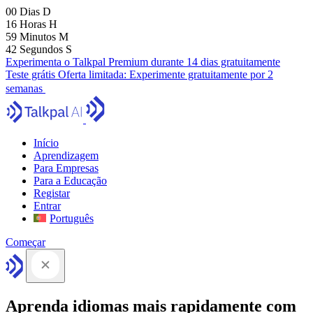
00
Dias
D
16
Horas
H
59
Minutos
M
41
Segundos
S
Experimenta o Talkpal Premium durante 14 dias gratuitamente
Teste grátis
Oferta limitada:
Experimente gratuitamente por 2
semanas
Início
Aprendizagem
Para Empresas
Para a Educação
Registar
Entrar
Português
Começar
Aprenda idiomas mais rapidamente com