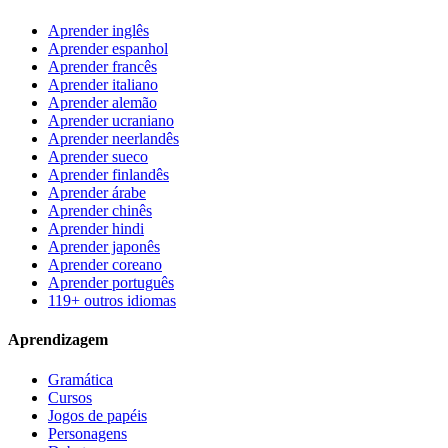
Aprender inglês
Aprender espanhol
Aprender francês
Aprender italiano
Aprender alemão
Aprender ucraniano
Aprender neerlandês
Aprender sueco
Aprender finlandês
Aprender árabe
Aprender chinês
Aprender hindi
Aprender japonês
Aprender coreano
Aprender português
119+ outros idiomas
Aprendizagem
Gramática
Cursos
Jogos de papéis
Personagens