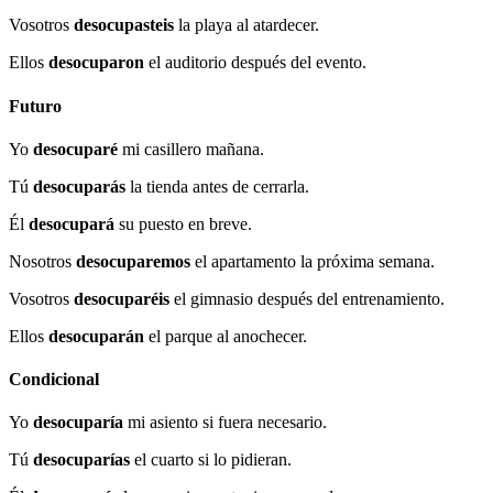
Vosotros
desocupasteis
la playa al atardecer.
Ellos
desocuparon
el auditorio después del evento.
Futuro
Yo
desocuparé
mi casillero mañana.
Tú
desocuparás
la tienda antes de cerrarla.
Él
desocupará
su puesto en breve.
Nosotros
desocuparemos
el apartamento la próxima semana.
Vosotros
desocuparéis
el gimnasio después del entrenamiento.
Ellos
desocuparán
el parque al anochecer.
Condicional
Yo
desocuparía
mi asiento si fuera necesario.
Tú
desocuparías
el cuarto si lo pidieran.