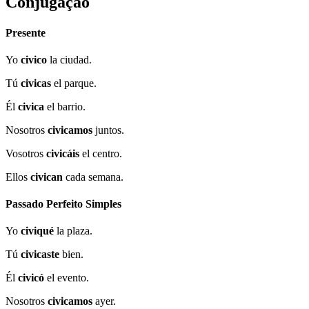
Conjugação
Presente
Yo
civico
la ciudad.
Tú
civicas
el parque.
Él
civica
el barrio.
Nosotros
civicamos
juntos.
Vosotros
civicáis
el centro.
Ellos
civican
cada semana.
Passado Perfeito Simples
Yo
civiqué
la plaza.
Tú
civicaste
bien.
Él
civicó
el evento.
Nosotros
civicamos
ayer.