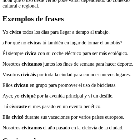
notar que o uso deste verbo pode variar dependendo do contexto
cultural e regional.
Exemplos de frases
Yo
civico
todos los días para llegar a tiempo al trabajo.
¿Por qué no
civicas
tú también en lugar de tomar el autobús?
Él siempre
civica
con su coche eléctrico para ser más ecológico.
Nosotros
civicamos
juntos los fines de semana para hacer deporte.
Vosotros
civicáis
por toda la ciudad para conocer nuevos lugares.
Ellos
civican
en grupo para promover el uso de bicicletas.
Ayer, yo
civiqué
por la avenida principal y vi un desfile.
Tú
civicaste
el mes pasado en un evento benéfico.
Ella
civicó
durante sus vacaciones por varios países europeos.
Nosotros
civicamos
el año pasado en la ciclovía de la ciudad.