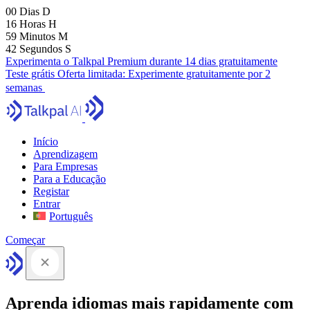
00
Dias
D
16
Horas
H
59
Minutos
M
41
Segundos
S
Experimenta o Talkpal Premium durante 14 dias gratuitamente
Teste grátis
Oferta limitada:
Experimente gratuitamente por 2
semanas
Início
Aprendizagem
Para Empresas
Para a Educação
Registar
Entrar
Português
Começar
Aprenda idiomas mais rapidamente com