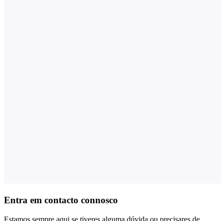
Entra em contacto connosco
Estamos sempre aqui se tiveres alguma dúvida ou precisares de