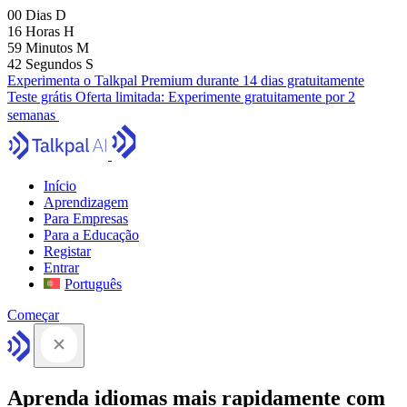
00
Dias
D
16
Horas
H
59
Minutos
M
41
Segundos
S
Experimenta o Talkpal Premium durante 14 dias gratuitamente
Teste grátis
Oferta limitada:
Experimente gratuitamente por 2
semanas
Início
Aprendizagem
Para Empresas
Para a Educação
Registar
Entrar
Português
Começar
Aprenda idiomas mais rapidamente com