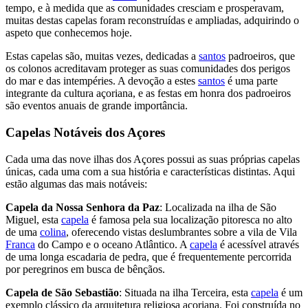
tempo, e à medida que as comunidades cresciam e prosperavam,
muitas destas capelas foram reconstruídas e ampliadas, adquirindo o
aspeto que conhecemos hoje.
Estas capelas são, muitas vezes, dedicadas a
santos
padroeiros, que
os colonos acreditavam proteger as suas comunidades dos perigos
do mar e das intempéries. A devoção a estes
santos
é uma parte
integrante da cultura açoriana, e as festas em honra dos padroeiros
são eventos anuais de grande importância.
Capelas Notáveis dos Açores
Cada uma das nove ilhas dos Açores possui as suas próprias capelas
únicas, cada uma com a sua história e características distintas. Aqui
estão algumas das mais notáveis:
Capela da Nossa Senhora da Paz
: Localizada na ilha de São
Miguel, esta
capela
é famosa pela sua localização pitoresca no alto
de uma
colina
, oferecendo vistas deslumbrantes sobre a vila de Vila
Franca
do Campo e o oceano Atlântico. A
capela
é acessível através
de uma longa escadaria de pedra, que é frequentemente percorrida
por peregrinos em busca de bênçãos.
Capela de São Sebastião
: Situada na ilha Terceira, esta
capela
é um
exemplo clássico da arquitetura religiosa açoriana. Foi construída no