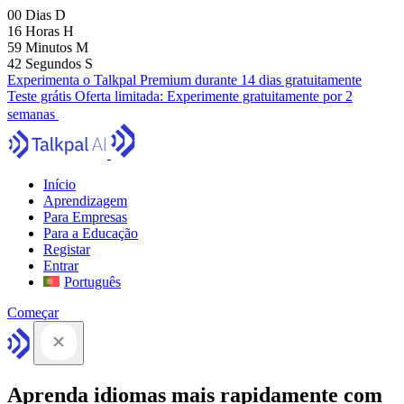
00
Dias
D
16
Horas
H
59
Minutos
M
41
Segundos
S
Experimenta o Talkpal Premium durante 14 dias gratuitamente
Teste grátis
Oferta limitada:
Experimente gratuitamente por 2
semanas
Início
Aprendizagem
Para Empresas
Para a Educação
Registar
Entrar
Português
Começar
Aprenda idiomas mais rapidamente com