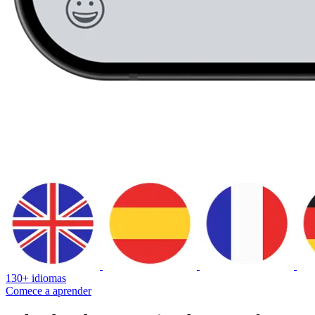
130+ idiomas
Comece a aprender