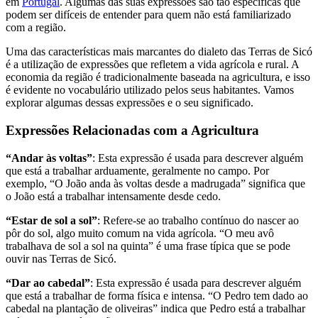
em
Portugal
. Algumas das suas expressões são tão específicas que
podem ser difíceis de entender para quem não está familiarizado
com a região.
Uma das características mais marcantes do dialeto das Terras de Sicó
é a utilização de expressões que refletem a vida agrícola e rural. A
economia da região é tradicionalmente baseada na agricultura, e isso
é evidente no vocabulário utilizado pelos seus habitantes. Vamos
explorar algumas dessas expressões e o seu significado.
Expressões Relacionadas com a Agricultura
“Andar às voltas”
: Esta expressão é usada para descrever alguém
que está a trabalhar arduamente, geralmente no campo. Por
exemplo, “O João anda às voltas desde a madrugada” significa que
o João está a trabalhar intensamente desde cedo.
“Estar de sol a sol”
: Refere-se ao trabalho contínuo do nascer ao
pôr do sol, algo muito comum na vida agrícola. “O meu avô
trabalhava de sol a sol na quinta” é uma frase típica que se pode
ouvir nas Terras de Sicó.
“Dar ao cabedal”
: Esta expressão é usada para descrever alguém
que está a trabalhar de forma física e intensa. “O Pedro tem dado ao
cabedal na plantação de oliveiras” indica que Pedro está a trabalhar