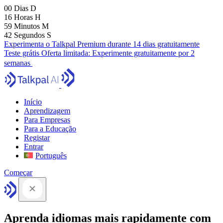
00
Dias
D
16
Horas
H
59
Minutos
M
41
Segundos
S
Experimenta o Talkpal Premium durante 14 dias gratuitamente
Teste grátis
Oferta limitada:
Experimente gratuitamente por 2
semanas
Início
Aprendizagem
Para Empresas
Para a Educação
Registar
Entrar
Português
Começar
Aprenda idiomas mais rapidamente com