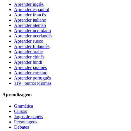
Aprender inglês
Aprender espanhol
Aprender francês
Aprender italiano
Aprender alemão
Aprender ucraniano
Aprender neerlandês
Aprender sueco
Aprender finlandês
Aprender árabe
Aprender chinês
Aprender hindi
Aprender japonês
Aprender coreano
Aprender português
119+ outros idiomas
Aprendizagem
Gramática
Cursos
Jogos de papéis
Personagens
Debates