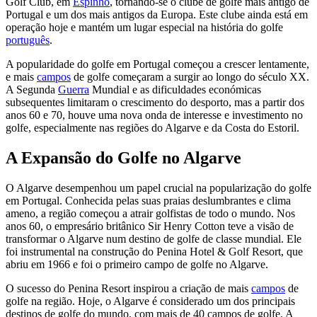
Golf Club, em
Espinho
, tornando-se o clube de golfe mais antigo de
Portugal e um dos mais antigos da Europa. Este clube ainda está em
operação hoje e mantém um lugar especial na história do golfe
português
.
A popularidade do golfe em Portugal começou a crescer lentamente,
e mais
campos
de golfe começaram a surgir ao longo do século XX.
A Segunda
Guerra
Mundial e as dificuldades económicas
subsequentes limitaram o crescimento do desporto, mas a partir dos
anos 60 e 70, houve uma nova onda de interesse e investimento no
golfe, especialmente nas regiões do Algarve e da Costa do Estoril.
A Expansão do Golfe no Algarve
O Algarve desempenhou um papel crucial na popularização do golfe
em Portugal. Conhecida pelas suas praias deslumbrantes e clima
ameno, a região começou a atrair golfistas de todo o mundo. Nos
anos 60, o empresário britânico Sir Henry Cotton teve a visão de
transformar o Algarve num destino de golfe de classe mundial. Ele
foi instrumental na construção do Penina Hotel & Golf Resort, que
abriu em 1966 e foi o primeiro campo de golfe no Algarve.
O sucesso do Penina Resort inspirou a criação de mais
campos
de
golfe na região. Hoje, o Algarve é considerado um dos principais
destinos de golfe do mundo, com mais de 40 campos de golfe. A