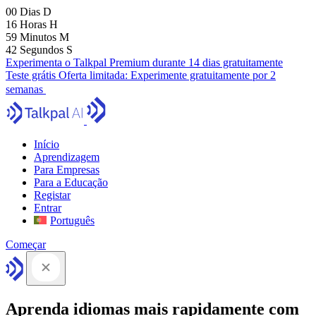
00
Dias
D
16
Horas
H
59
Minutos
M
41
Segundos
S
Experimenta o Talkpal Premium durante 14 dias gratuitamente
Teste grátis
Oferta limitada:
Experimente gratuitamente por 2
semanas
Início
Aprendizagem
Para Empresas
Para a Educação
Registar
Entrar
Português
Começar
Aprenda idiomas mais rapidamente com