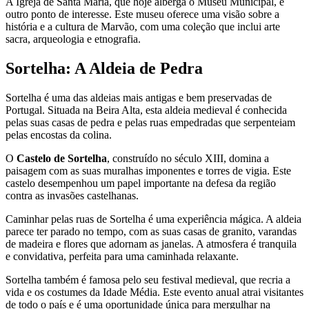
A Igreja de Santa Maria, que hoje alberga o Museu Municipal, é
outro ponto de interesse. Este museu oferece uma visão sobre a
história e a cultura de Marvão, com uma coleção que inclui arte
sacra, arqueologia e etnografia.
Sortelha: A Aldeia de Pedra
Sortelha é uma das aldeias mais antigas e bem preservadas de
Portugal. Situada na Beira Alta, esta aldeia medieval é conhecida
pelas suas casas de pedra e pelas ruas empedradas que serpenteiam
pelas encostas da colina.
O
Castelo de Sortelha
, construído no século XIII, domina a
paisagem com as suas muralhas imponentes e torres de vigia. Este
castelo desempenhou um papel importante na defesa da região
contra as invasões castelhanas.
Caminhar pelas ruas de Sortelha é uma experiência mágica. A aldeia
parece ter parado no tempo, com as suas casas de granito, varandas
de madeira e flores que adornam as janelas. A atmosfera é tranquila
e convidativa, perfeita para uma caminhada relaxante.
Sortelha também é famosa pelo seu festival medieval, que recria a
vida e os costumes da Idade Média. Este evento anual atrai visitantes
de todo o país e é uma oportunidade única para mergulhar na