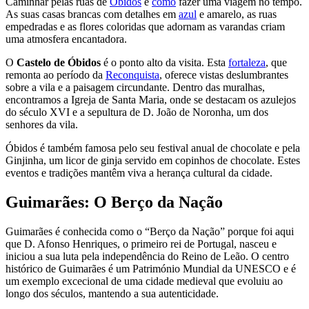
Caminhar pelas ruas de
Óbidos
é
como
fazer uma viagem no tempo.
As suas casas brancas com detalhes em
azul
e amarelo, as ruas
empedradas e as flores coloridas que adornam as varandas criam
uma atmosfera encantadora.
O
Castelo de Óbidos
é o ponto alto da visita. Esta
fortaleza
, que
remonta ao período da
Reconquista
, oferece vistas deslumbrantes
sobre a vila e a paisagem circundante. Dentro das muralhas,
encontramos a Igreja de Santa Maria, onde se destacam os azulejos
do século XVI e a sepultura de D. João de Noronha, um dos
senhores da vila.
Óbidos é também famosa pelo seu festival anual de chocolate e pela
Ginjinha, um licor de ginja servido em copinhos de chocolate. Estes
eventos e tradições mantêm viva a herança cultural da cidade.
Guimarães: O Berço da Nação
Guimarães é conhecida como o “Berço da Nação” porque foi aqui
que D. Afonso Henriques, o primeiro rei de Portugal, nasceu e
iniciou a sua luta pela independência do Reino de Leão. O centro
histórico de Guimarães é um Património Mundial da UNESCO e é
um exemplo excecional de uma cidade medieval que evoluiu ao
longo dos séculos, mantendo a sua autenticidade.