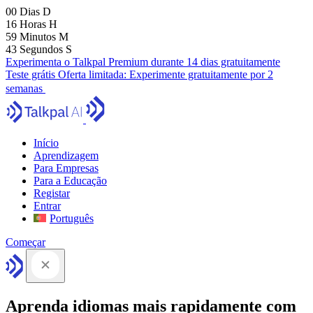
00
Dias
D
16
Horas
H
59
Minutos
M
41
Segundos
S
Experimenta o Talkpal Premium durante 14 dias gratuitamente
Teste grátis
Oferta limitada:
Experimente gratuitamente por 2
semanas
Início
Aprendizagem
Para Empresas
Para a Educação
Registar
Entrar
Português
Começar
Aprenda idiomas mais rapidamente com