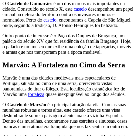
O
Castelo de Guimarães
é um dos marcos mais importantes da
cidade. Construído no século X, este
castelo
desempenhou um papel
crucial na defesa do território contra os invasores mouros e
normandos. Perto do
castelo
, encontramos a Capela de São Miguel,
onde, segundo a tradição, D. Afonso Henriques foi batizado.
Outro ponto de interesse é o Paço dos Duques de Bragança, um
palácio do século XV que foi residência da família Bragança. Hoje,
o palácio é um museu que exibe uma coleção de tapeçarias, móveis
e armas que nos transportam para a época medieval.
Marvão: A Fortaleza no Cimo da Serra
Marvão é uma das cidades medievais mais espetaculares de
Portugal, situada no cimo de uma serra, oferecendo vistas
panorâmicas de tirar o fôlego. Esta localização estratégica fez de
Marvão uma
fortaleza
quase inexpugnável ao longo dos séculos.
O
Castelo de Marvão
é a principal atração da vila. Com as suas
muralhas robustas e torres altas, este castelo oferece uma vista
deslumbrante sobre a paisagem alentejana e a vizinha Espanha.
Dentro das muralhas, encontramos ruas estreitas e sinuosas, casas
brancas e uma atmosfera tranquila que nos faz sentir em outra era.