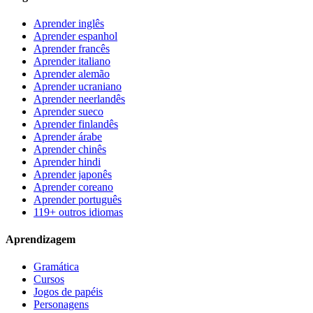
Aprender inglês
Aprender espanhol
Aprender francês
Aprender italiano
Aprender alemão
Aprender ucraniano
Aprender neerlandês
Aprender sueco
Aprender finlandês
Aprender árabe
Aprender chinês
Aprender hindi
Aprender japonês
Aprender coreano
Aprender português
119+ outros idiomas
Aprendizagem
Gramática
Cursos
Jogos de papéis
Personagens