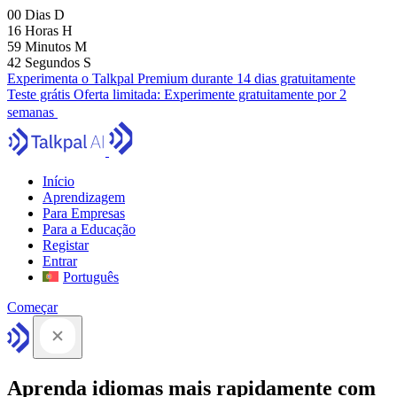
00
Dias
D
16
Horas
H
59
Minutos
M
41
Segundos
S
Experimenta o Talkpal Premium durante 14 dias gratuitamente
Teste grátis
Oferta limitada:
Experimente gratuitamente por 2
semanas
Início
Aprendizagem
Para Empresas
Para a Educação
Registar
Entrar
Português
Começar
Aprenda idiomas mais rapidamente com