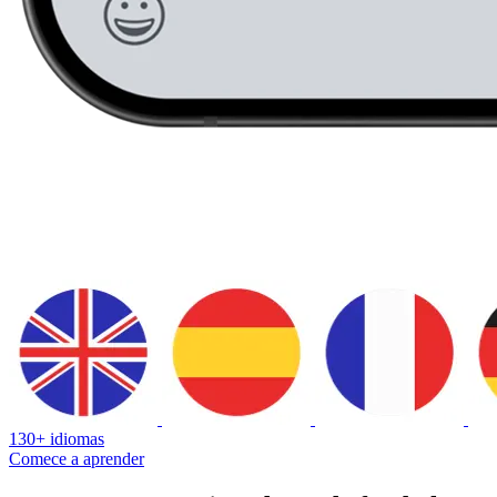
130+ idiomas
Comece a aprender