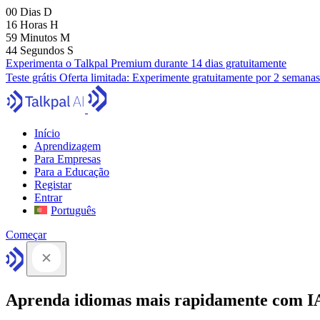
00
Dias
D
16
Horas
H
59
Minutos
M
43
Segundos
S
Experimenta o Talkpal Premium durante 14 dias gratuitamente
Teste grátis
Oferta limitada:
Experimente gratuitamente por 2 semanas
Início
Aprendizagem
Para Empresas
Para a Educação
Registar
Entrar
Português
Começar
Aprenda idiomas mais rapidamente com I