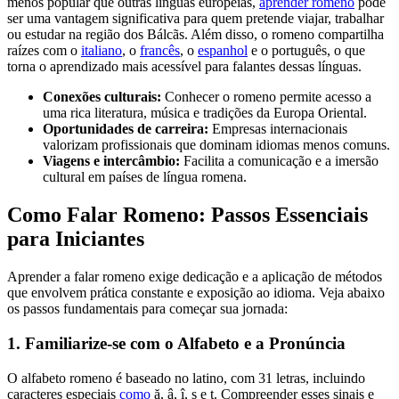
menos popular que outras línguas europeias,
aprender romeno
pode
ser uma vantagem significativa para quem pretende viajar, trabalhar
ou estudar na região dos Bálcãs. Além disso, o romeno compartilha
raízes com o
italiano
, o
francês
, o
espanhol
e o português, o que
torna o aprendizado mais acessível para falantes dessas línguas.
Conexões culturais:
Conhecer o romeno permite acesso a
uma rica literatura, música e tradições da Europa Oriental.
Oportunidades de carreira:
Empresas internacionais
valorizam profissionais que dominam idiomas menos comuns.
Viagens e intercâmbio:
Facilita a comunicação e a imersão
cultural em países de língua romena.
Como Falar Romeno: Passos Essenciais
para Iniciantes
Aprender a falar romeno exige dedicação e a aplicação de métodos
que envolvem prática constante e exposição ao idioma. Veja abaixo
os passos fundamentais para começar sua jornada:
1. Familiarize-se com o Alfabeto e a Pronúncia
O alfabeto romeno é baseado no latino, com 31 letras, incluindo
caracteres especiais
como
ă, â, î, ș e ț. Compreender esses sinais e