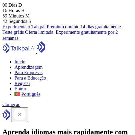
00
Dias
D
16
Horas
H
59
Minutos
M
41
Segundos
S
Experimenta o Talkpal Premium durante 14 dias gratuitamente
Teste grátis
Oferta limitada:
Experimente gratuitamente por 2
semanas
Início
Aprendizagem
Para Empresas
Para a Educação
Registar
Entrar
Português
Começar
Aprenda idiomas mais rapidamente com