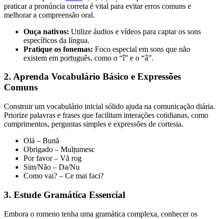
praticar a pronúncia correta é vital para evitar erros comuns e
melhorar a compreensão oral.
Ouça nativos:
Utilize áudios e vídeos para captar os sons
específicos da língua.
Pratique os fonemas:
Foco especial em sons que não
existem em português, como o “î” e o “â”.
2. Aprenda Vocabulário Básico e Expressões
Comuns
Construir um vocabulário inicial sólido ajuda na comunicação diária.
Priorize palavras e frases que facilitam interações cotidianas, como
cumprimentos, perguntas simples e expressões de cortesia.
Olá – Bună
Obrigado – Mulțumesc
Por favor – Vă rog
Sim/Não – Da/Nu
Como vai? – Ce mai faci?
3. Estude Gramática Essencial
Embora o romeno tenha uma gramática complexa, conhecer os