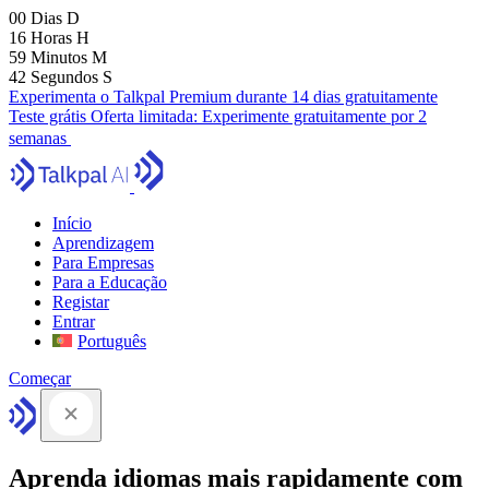
00
Dias
D
16
Horas
H
59
Minutos
M
41
Segundos
S
Experimenta o Talkpal Premium durante 14 dias gratuitamente
Teste grátis
Oferta limitada:
Experimente gratuitamente por 2
semanas
Início
Aprendizagem
Para Empresas
Para a Educação
Registar
Entrar
Português
Começar
Aprenda idiomas mais rapidamente com