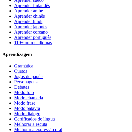
Aprender sueco
Aprender finlandês
Aprender árabe
Aprender chinês
Aprender hindi
Aprender japonês
Aprender coreano
Aprender português
119+ outros idiomas
Aprendizagem
Gramática
Cursos
Jogos de papéis
Personagens
Debates
Modo foto
Modo chamada
Modo frase
Modo palavra
Modo diálogo
Certificados de língua
Melhorar a escuta
Melhorar a expressão oral