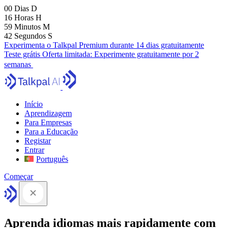
00
Dias
D
16
Horas
H
59
Minutos
M
42
Segundos
S
Experimenta o Talkpal Premium durante 14 dias gratuitamente
Teste grátis
Oferta limitada:
Experimente gratuitamente por 2
semanas
Início
Aprendizagem
Para Empresas
Para a Educação
Registar
Entrar
Português
Começar
Aprenda idiomas mais rapidamente com