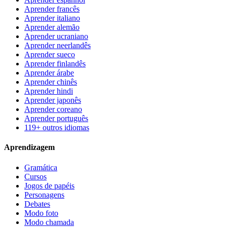
Aprender francês
Aprender italiano
Aprender alemão
Aprender ucraniano
Aprender neerlandês
Aprender sueco
Aprender finlandês
Aprender árabe
Aprender chinês
Aprender hindi
Aprender japonês
Aprender coreano
Aprender português
119+ outros idiomas
Aprendizagem
Gramática
Cursos
Jogos de papéis
Personagens
Debates
Modo foto
Modo chamada