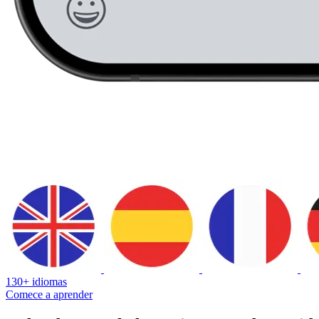
130+ idiomas
Comece a aprender