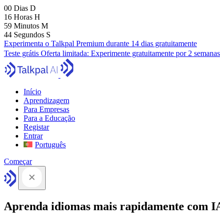
00
Dias
D
16
Horas
H
59
Minutos
M
43
Segundos
S
Experimenta o Talkpal Premium durante 14 dias gratuitamente
Teste grátis
Oferta limitada:
Experimente gratuitamente por 2 semanas
Início
Aprendizagem
Para Empresas
Para a Educação
Registar
Entrar
Português
Começar
Aprenda idiomas mais rapidamente com I