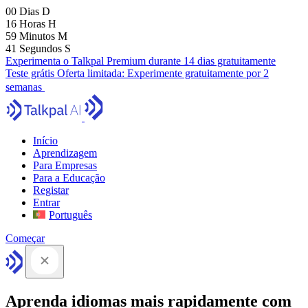
00
Dias
D
16
Horas
H
59
Minutos
M
40
Segundos
S
Experimenta o Talkpal Premium durante 14 dias gratuitamente
Teste grátis
Oferta limitada:
Experimente gratuitamente por 2
semanas
Início
Aprendizagem
Para Empresas
Para a Educação
Registar
Entrar
Português
Começar
Aprenda idiomas mais rapidamente com