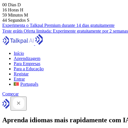
00
Dias
D
16
Horas
H
59
Minutos
M
43
Segundos
S
Experimenta o Talkpal Premium durante 14 dias gratuitamente
Teste grátis
Oferta limitada:
Experimente gratuitamente por 2 semanas
Início
Aprendizagem
Para Empresas
Para a Educação
Registar
Entrar
Português
Começar
Aprenda idiomas mais rapidamente com I