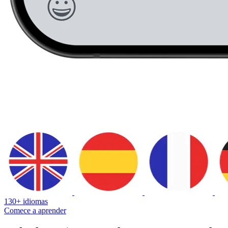
130+ idiomas
Comece a aprender