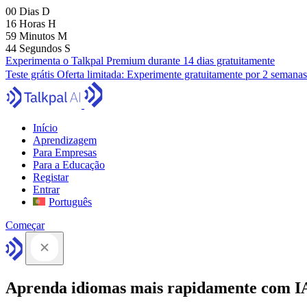
00
Dias
D
16
Horas
H
59
Minutos
M
43
Segundos
S
Experimenta o Talkpal Premium durante 14 dias gratuitamente
Teste grátis
Oferta limitada:
Experimente gratuitamente por 2 semanas
Início
Aprendizagem
Para Empresas
Para a Educação
Registar
Entrar
Português
Começar
Aprenda idiomas mais rapidamente com I