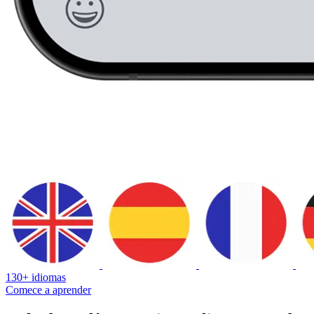
130+ idiomas
Comece a aprender