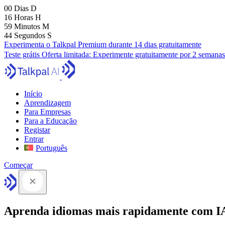
00
Dias
D
16
Horas
H
59
Minutos
M
43
Segundos
S
Experimenta o Talkpal Premium durante 14 dias gratuitamente
Teste grátis
Oferta limitada:
Experimente gratuitamente por 2 semanas
Início
Aprendizagem
Para Empresas
Para a Educação
Registar
Entrar
Português
Começar
Aprenda idiomas mais rapidamente com I