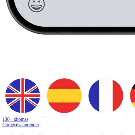
130+ idiomas
Comece a aprender