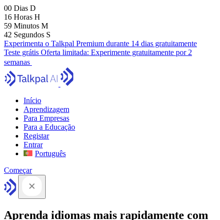
00
Dias
D
16
Horas
H
59
Minutos
M
41
Segundos
S
Experimenta o Talkpal Premium durante 14 dias gratuitamente
Teste grátis
Oferta limitada:
Experimente gratuitamente por 2
semanas
Início
Aprendizagem
Para Empresas
Para a Educação
Registar
Entrar
Português
Começar
Aprenda idiomas mais rapidamente com