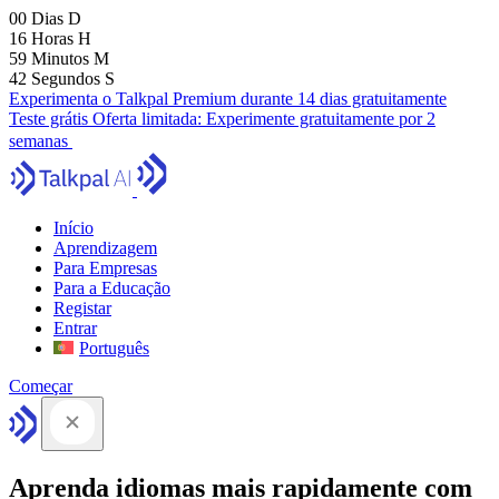
00
Dias
D
16
Horas
H
59
Minutos
M
41
Segundos
S
Experimenta o Talkpal Premium durante 14 dias gratuitamente
Teste grátis
Oferta limitada:
Experimente gratuitamente por 2
semanas
Início
Aprendizagem
Para Empresas
Para a Educação
Registar
Entrar
Português
Começar
Aprenda idiomas mais rapidamente com