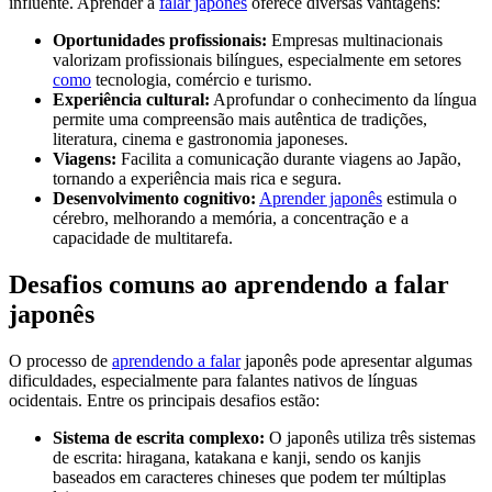
influente. Aprender a
falar japonês
oferece diversas vantagens:
Oportunidades profissionais:
Empresas multinacionais
valorizam profissionais bilíngues, especialmente em setores
como
tecnologia, comércio e turismo.
Experiência cultural:
Aprofundar o conhecimento da língua
permite uma compreensão mais autêntica de tradições,
literatura, cinema e gastronomia japoneses.
Viagens:
Facilita a comunicação durante viagens ao Japão,
tornando a experiência mais rica e segura.
Desenvolvimento cognitivo:
Aprender japonês
estimula o
cérebro, melhorando a memória, a concentração e a
capacidade de multitarefa.
Desafios comuns ao aprendendo a falar
japonês
O processo de
aprendendo a falar
japonês pode apresentar algumas
dificuldades, especialmente para falantes nativos de línguas
ocidentais. Entre os principais desafios estão:
Sistema de escrita complexo:
O japonês utiliza três sistemas
de escrita: hiragana, katakana e kanji, sendo os kanjis
baseados em caracteres chineses que podem ter múltiplas