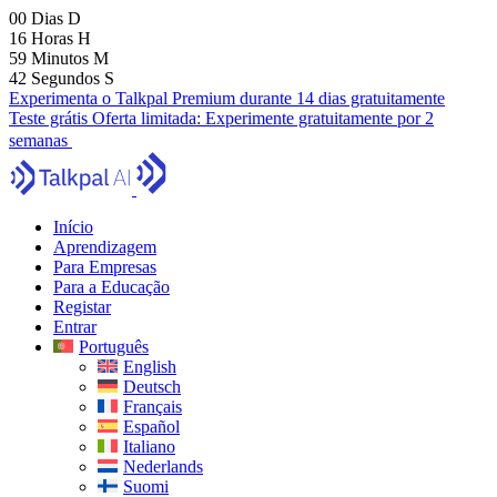
00
Dias
D
16
Horas
H
59
Minutos
M
41
Segundos
S
Experimenta o Talkpal Premium durante 14 dias gratuitamente
Teste grátis
Oferta limitada:
Experimente gratuitamente por 2
semanas
Início
Aprendizagem
Para Empresas
Para a Educação
Registar
Entrar
Português
English
Deutsch
Français
Español
Italiano
Nederlands
Suomi