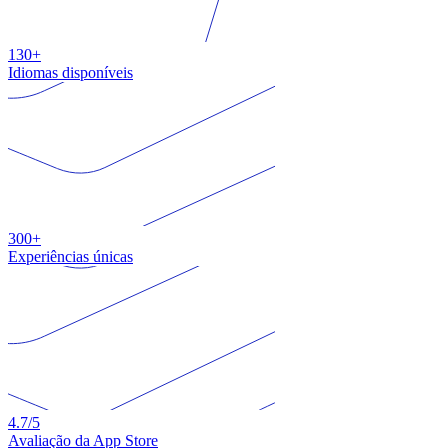
130+
Idiomas disponíveis
300+
Experiências únicas
4.7
/5
Avaliação da App Store