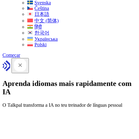
Svenska
Čeština
日本語
中文 (简体)
हिंदी
한국어
Українська
Polski
Começar
Aprenda idiomas mais rapidamente com
IA
O Talkpal transforma a IA no teu treinador de línguas pessoal