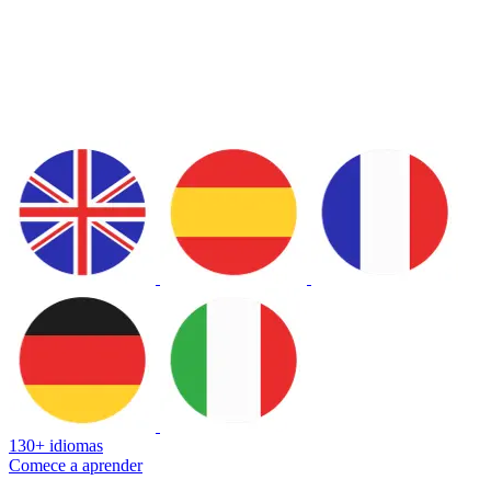
130+ idiomas
Comece a aprender