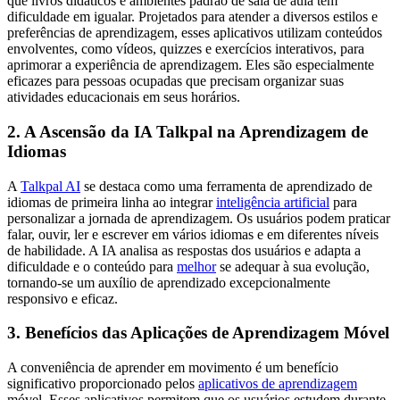
que livros didáticos e ambientes padrão de sala de aula têm
dificuldade em igualar. Projetados para atender a diversos estilos e
preferências de aprendizagem, esses aplicativos utilizam conteúdos
envolventes, como vídeos, quizzes e exercícios interativos, para
aprimorar a experiência de aprendizagem. Eles são especialmente
eficazes para pessoas ocupadas que precisam organizar suas
atividades educacionais em seus horários.
2. A Ascensão da IA Talkpal na Aprendizagem de
Idiomas
A
Talkpal AI
se destaca como uma ferramenta de aprendizado de
idiomas de primeira linha ao integrar
inteligência artificial
para
personalizar a jornada de aprendizagem. Os usuários podem praticar
falar, ouvir, ler e escrever em vários idiomas e em diferentes níveis
de habilidade. A IA analisa as respostas dos usuários e adapta a
dificuldade e o conteúdo para
melhor
se adequar à sua evolução,
tornando-se um auxílio de aprendizado excepcionalmente
responsivo e eficaz.
3. Benefícios das Aplicações de Aprendizagem Móvel
A conveniência de aprender em movimento é um benefício
significativo proporcionado pelos
aplicativos de aprendizagem
móvel. Esses aplicativos permitem que os usuários estudem durante