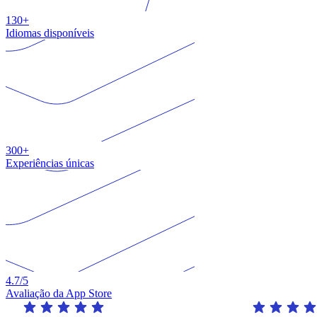
130+
Idiomas disponíveis
300+
Experiências únicas
4.7
/5
Avaliação da App Store