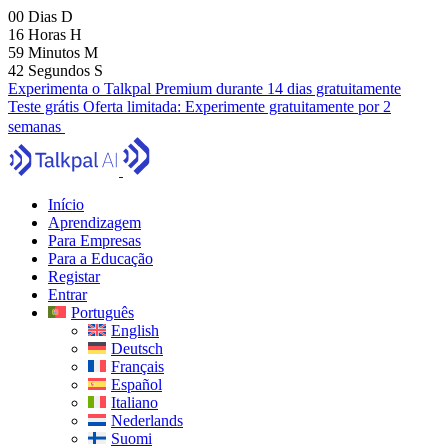
00
Dias
D
16
Horas
H
59
Minutos
M
41
Segundos
S
Experimenta o Talkpal Premium durante 14 dias gratuitamente
Teste grátis
Oferta limitada:
Experimente gratuitamente por 2
semanas
Início
Aprendizagem
Para Empresas
Para a Educação
Registar
Entrar
Português
English
Deutsch
Français
Español
Italiano
Nederlands
Suomi