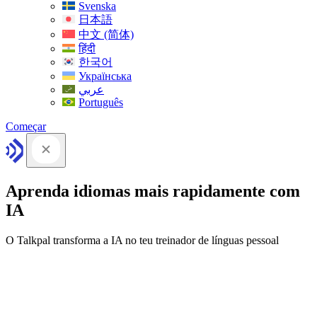
Svenska
日本語
中文 (简体)
हिंदी
한국어
Українська
عربي
Português
Começar
Aprenda idiomas mais rapidamente com
IA
O Talkpal transforma a IA no teu treinador de línguas pessoal