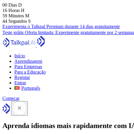
00
Dias
D
16
Horas
H
59
Minutos
M
43
Segundos
S
Experimenta o Talkpal Premium durante 14 dias gratuitamente
Teste grátis
Oferta limitada:
Experimente gratuitamente por 2 semanas
Início
Aprendizagem
Para Empresas
Para a Educação
Registar
Entrar
Português
Começar
Aprenda idiomas mais rapidamente com I