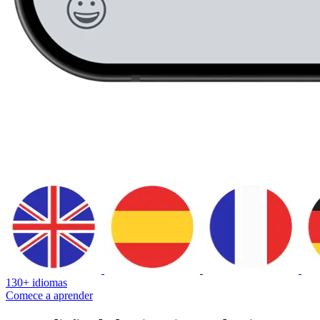
130+ idiomas
Comece a aprender