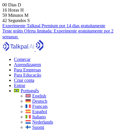
00
Dias
D
16
Horas
H
59
Minutos
M
41
Segundos
S
Experimente Talkpal Premium por 14 dias gratuitamente
Teste grátis
Oferta limitada:
Experimente gratuitamente por 2
semanas
Começar
Aprendizagem
Para Empresas
Para Educação
Criar conta
Entrar
Português
English
Deutsch
Français
Español
Italiano
Nederlands
Suomi