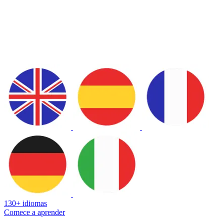
130+ idiomas
Comece a aprender