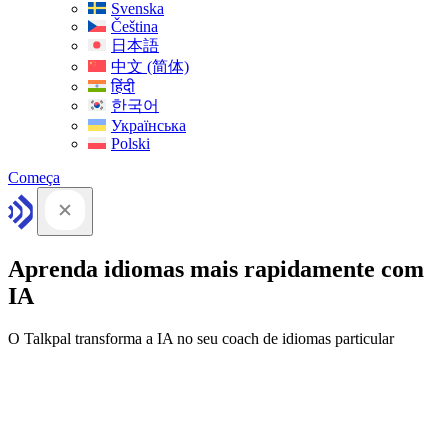
Svenska
Čeština
日本語
中文 (简体)
हिंदी
한국어
Українська
Polski
Começa
Aprenda idiomas mais rapidamente com
IA
O Talkpal transforma a IA no seu coach de idiomas particular