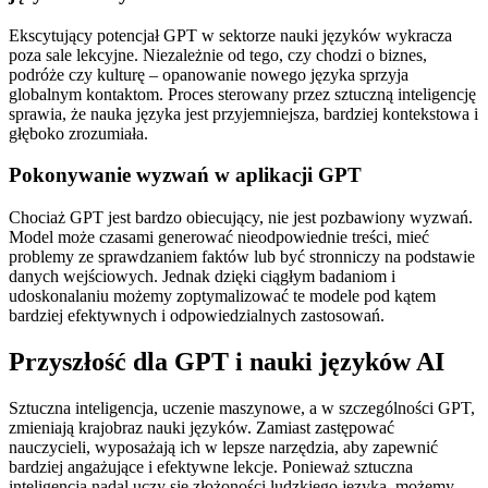
Ekscytujący potencjał GPT w sektorze nauki języków wykracza
poza sale lekcyjne. Niezależnie od tego, czy chodzi o biznes,
podróże czy kulturę – opanowanie nowego języka sprzyja
globalnym kontaktom. Proces sterowany przez sztuczną inteligencję
sprawia, że nauka języka jest przyjemniejsza, bardziej kontekstowa i
głęboko zrozumiała.
Pokonywanie wyzwań w aplikacji GPT
Chociaż GPT jest bardzo obiecujący, nie jest pozbawiony wyzwań.
Model może czasami generować nieodpowiednie treści, mieć
problemy ze sprawdzaniem faktów lub być stronniczy na podstawie
danych wejściowych. Jednak dzięki ciągłym badaniom i
udoskonalaniu możemy zoptymalizować te modele pod kątem
bardziej efektywnych i odpowiedzialnych zastosowań.
Przyszłość dla GPT i nauki języków AI
Sztuczna inteligencja, uczenie maszynowe, a w szczególności GPT,
zmieniają krajobraz nauki języków. Zamiast zastępować
nauczycieli, wyposażają ich w lepsze narzędzia, aby zapewnić
bardziej angażujące i efektywne lekcje. Ponieważ sztuczna
inteligencja nadal uczy się złożoności ludzkiego języka, możemy