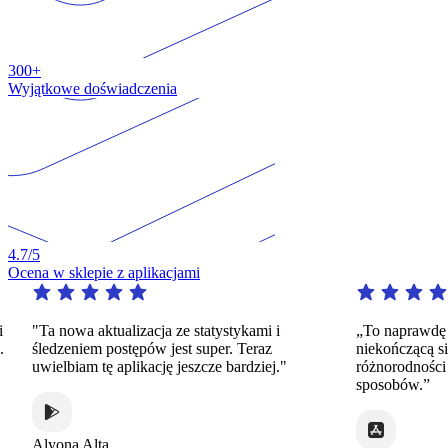
300+
Wyjątkowe doświadczenia
4.7
/5
Ocena w sklepie z aplikacjami
"Ta nowa aktualizacja ze statystykami i
„To naprawdę nie
śledzeniem postępów jest super. Teraz
niekończącą się 
uwielbiam tę aplikację jeszcze bardziej."
różnorodności dy
sposobów.”
Alyona Alta