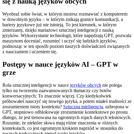
się z nauką języków obcych
Wyobraź sobie świat, w którym możesz rozmawiać z komputerem
w dowolnym języku – w którym znikają granice komunikacji, a
bariery językowe już nie istnieją. To jest kierunek, w którym
zmierzamy, dzięki mariażowi sztucznej inteligencji z nauką
języków. Wykorzystanie technologii, które napędzają GPT, pozwala
maszynom doceniać, rozumieć i uczyć się ludzkich języków,
podnosząc w ten sposób poziom naszych doświadczeń związanych
z nauczaniem i uczeniem się.
Postępy w nauce języków AI – GPT w
grze
Rola sztucznej inteligencji w nauce
języków obcych
nie polega
tylko na tworzeniu zaawansowanych tłumaczy czy botów
konwersacyjnych; To znacznie więcej. Czy kiedykolwiek
próbowałeś nauczyć się nowego języka, a potem miałeś trudności ze
zrozumieniem istoty kontekstu?
Sztuczna inteligencja
, uzbrojona w
GPT, stopniowo odblokowuje zrozumienie kontekstowe po prostu
dlatego, że jest trenowana na ogromnych rojach danych tekstowych.
Rozumie, że niektóre słowa mają różne znaczenia w różnych
kontekstach, co jest ogromnym krokiem naprzód w stosunku do
naszych tradycyjnych metod nauki języków.