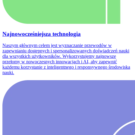
Najnowocześniejsza technologia
Naszym głównym celem jest wyznaczanie przewodów w
zapewnianiu dostępnych i spersonalizowanych doświadczeń nauki
dla wszystkich użytkowników. Wykorzystujemy najnowsze
przełomy w nowoczesnych innowacjach i AI, aby zapewnić
każdemu korzystanie z inteligentnego i responsywnego środowiska
nauki.