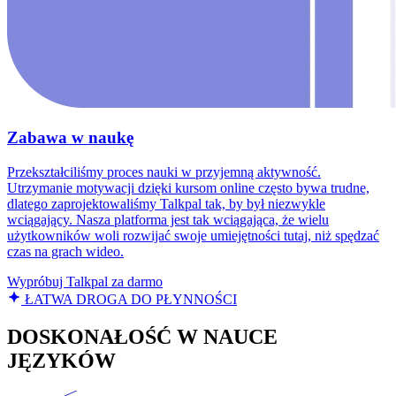
Zabawa w naukę
Przekształciliśmy proces nauki w przyjemną aktywność.
Utrzymanie motywacji dzięki kursom online często bywa trudne,
dlatego zaprojektowaliśmy Talkpal tak, by był niezwykle
wciągający. Nasza platforma jest tak wciągająca, że wielu
użytkowników woli rozwijać swoje umiejętności tutaj, niż spędzać
czas na grach wideo.
Wypróbuj Talkpal za darmo
ŁATWA DROGA DO PŁYNNOŚCI
DOSKONAŁOŚĆ W NAUCE
JĘZYKÓW