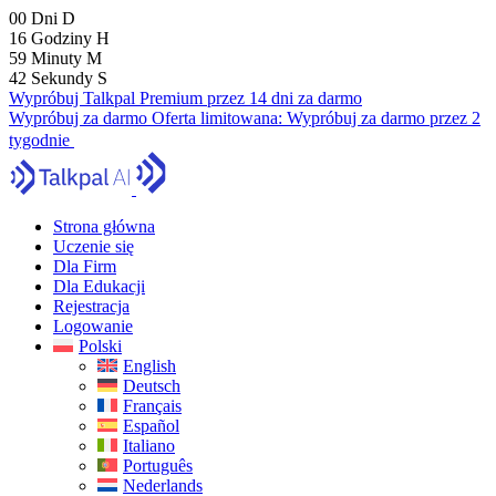
00
Dni
D
16
Godziny
H
59
Minuty
M
41
Sekundy
S
Wypróbuj Talkpal Premium przez 14 dni za darmo
Wypróbuj za darmo
Oferta limitowana:
Wypróbuj za darmo przez 2
tygodnie
Strona główna
Uczenie się
Dla Firm
Dla Edukacji
Rejestracja
Logowanie
Polski
English
Deutsch
Français
Español
Italiano
Português
Nederlands