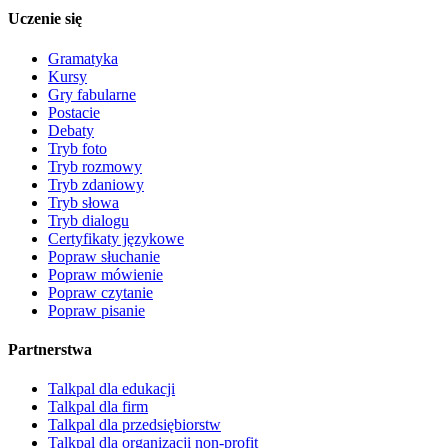
Uczenie się
Gramatyka
Kursy
Gry fabularne
Postacie
Debaty
Tryb foto
Tryb rozmowy
Tryb zdaniowy
Tryb słowa
Tryb dialogu
Certyfikaty językowe
Popraw słuchanie
Popraw mówienie
Popraw czytanie
Popraw pisanie
Partnerstwa
Talkpal dla edukacji
Talkpal dla firm
Talkpal dla przedsiębiorstw
Talkpal dla organizacji non-profit