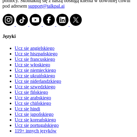
pomocy. Skontaktuj się z naszą obsługą klienta w dowolnej chwili
pod adresem
support@talkpal.ai
Języki
Ucz się angielskiego
Ucz się hiszpańskiego
Ucz się francuskiego
Ucz się włoskiego
Ucz się niemieckiego
Ucz się ukraińskiego
Ucz się niderlandzkiego
Ucz się szwedzkiego
Ucz się fińskiego
Ucz się arabskiego
Ucz się chińskiego
Ucz się hindi
Ucz się japońskiego
Ucz się koreańskiego
Ucz się portugalskiego
119+ innych języków