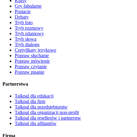
Kursy
Gry fabularne
Postacie
Debaty
Tryb foto
Tryb rozmowy
Tryb zdaniowy
Tryb słowa
Tryb dialogu
Certyfikaty językowe
Popraw słuchanie
Popraw mówienie
Popraw czytanie
Popraw pisanie
Partnerstwa
Talkpal dla edukacji
Talkpal dla firm
Talkpal dla przedsiębiorstw
Talkpal dla organizacji non-profit
Talkpal dla resellerów i partnerstw
Talkpal dla afiliantów
Firma