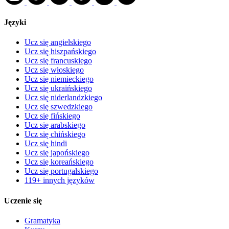
Języki
Ucz się angielskiego
Ucz się hiszpańskiego
Ucz się francuskiego
Ucz się włoskiego
Ucz się niemieckiego
Ucz się ukraińskiego
Ucz się niderlandzkiego
Ucz się szwedzkiego
Ucz się fińskiego
Ucz się arabskiego
Ucz się chińskiego
Ucz się hindi
Ucz się japońskiego
Ucz się koreańskiego
Ucz się portugalskiego
119+ innych języków
Uczenie się
Gramatyka