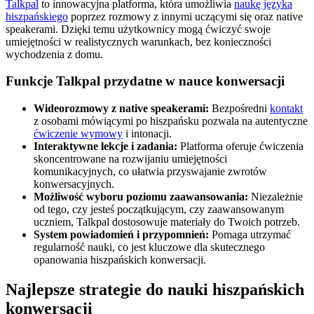
Talkpal
to innowacyjna platforma, która umożliwia
naukę języka
hiszpańskiego
poprzez rozmowy z innymi uczącymi się oraz native
speakerami. Dzięki temu użytkownicy mogą ćwiczyć swoje
umiejętności w realistycznych warunkach, bez konieczności
wychodzenia z domu.
Funkcje Talkpal przydatne w nauce konwersacji
Wideorozmowy z native speakerami:
Bezpośredni
kontakt
z osobami mówiącymi po hiszpańsku pozwala na autentyczne
ćwiczenie wymowy
i intonacji.
Interaktywne lekcje i zadania:
Platforma oferuje ćwiczenia
skoncentrowane na rozwijaniu umiejętności
komunikacyjnych, co ułatwia przyswajanie zwrotów
konwersacyjnych.
Możliwość wyboru poziomu zaawansowania:
Niezależnie
od tego, czy jesteś początkującym, czy zaawansowanym
uczniem, Talkpal dostosowuje materiały do Twoich potrzeb.
System powiadomień i przypomnień:
Pomaga utrzymać
regularność nauki, co jest kluczowe dla skutecznego
opanowania hiszpańskich konwersacji.
Najlepsze strategie do nauki hiszpańskich
konwersacji