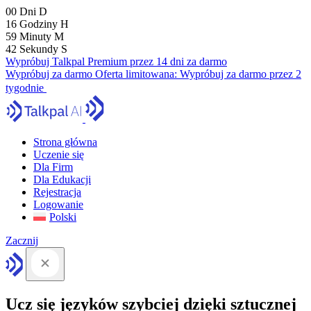
00
Dni
D
16
Godziny
H
59
Minuty
M
41
Sekundy
S
Wypróbuj Talkpal Premium przez 14 dni za darmo
Wypróbuj za darmo
Oferta limitowana:
Wypróbuj za darmo przez 2
tygodnie
Strona główna
Uczenie się
Dla Firm
Dla Edukacji
Rejestracja
Logowanie
Polski
Zacznij
Ucz się języków szybciej dzięki sztucznej