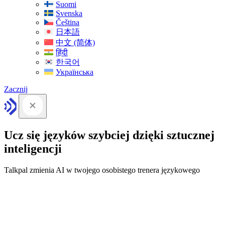
Suomi
Svenska
Čeština
日本語
中文 (简体)
हिंदी
한국어
Українська
Zacznij
Ucz się języków szybciej dzięki sztucznej
inteligencji
Talkpal zmienia AI w twojego osobistego trenera językowego