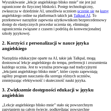
Wyszukiwanie „lekcje angielskiego blisko mnie” nie jest już
ograniczone do fizycznej bliskości. Postęp technologiczny,
zwłaszcza w dziedzinie AI, umożliwia uczniom
uczenie się
na
kursy
angielskiego online na platformach takich jak
Talkpal AI
. To
przełomowe narzędzie zapewnia użytkownikom bezprecedensowy
dostęp do elastycznych procedur uczenia się, eliminując
ograniczenia związane z czasem i podróżą do konwencjonalnej
szkoły językowej.
2. Korzyści z personalizacji w nauce języka
angielskiego
Narzędzia edukacyjne oparte na AI, takie jak Talkpal, mogą
dostosować lekcje angielskiego do tempa, preferencji i zrozumienia
każdego ucznia. Jest to wyraźna przewaga nad tradycyjnymi
„lekcjami angielskiego blisko mnie”, które często zapewniają
ogólny program nauczania dla szeregu różnych uczniów,
zmniejszając efektywność i skuteczność nauki języka.
3. Zwiększenie dostępności edukacji w języku
angielskim
„Lekcje angielskiego blisko mnie” stało się powszechnym
zapytaniem na całym świecie, podkreślając powszechne