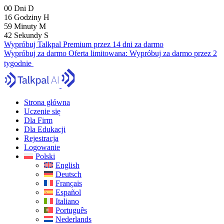
00
Dni
D
16
Godziny
H
59
Minuty
M
41
Sekundy
S
Wypróbuj Talkpal Premium przez 14 dni za darmo
Wypróbuj za darmo
Oferta limitowana:
Wypróbuj za darmo przez 2
tygodnie
Strona główna
Uczenie się
Dla Firm
Dla Edukacji
Rejestracja
Logowanie
Polski
English
Deutsch
Français
Español
Italiano
Português
Nederlands