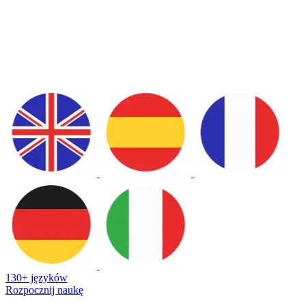
130+ języków
Rozpocznij naukę