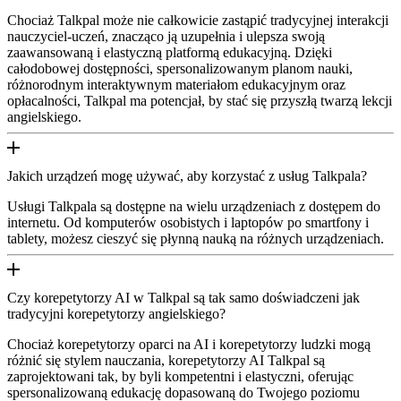
Chociaż Talkpal może nie całkowicie zastąpić tradycyjnej interakcji
nauczyciel-uczeń, znacząco ją uzupełnia i ulepsza swoją
zaawansowaną i elastyczną platformą edukacyjną. Dzięki
całodobowej dostępności, spersonalizowanym planom nauki,
różnorodnym interaktywnym materiałom edukacyjnym oraz
opłacalności, Talkpal ma potencjał, by stać się przyszłą twarzą lekcji
angielskiego.
Jakich urządzeń mogę używać, aby korzystać z usług Talkpala?
Usługi Talkpala są dostępne na wielu urządzeniach z dostępem do
internetu. Od komputerów osobistych i laptopów po smartfony i
tablety, możesz cieszyć się płynną nauką na różnych urządzeniach.
Czy korepetytorzy AI w Talkpal są tak samo doświadczeni jak
tradycyjni korepetytorzy angielskiego?
Chociaż korepetytorzy oparci na AI i korepetytorzy ludzki mogą
różnić się stylem nauczania, korepetytorzy AI Talkpal są
zaprojektowani tak, by byli kompetentni i elastyczni, oferując
spersonalizowaną edukację dopasowaną do Twojego poziomu