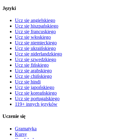
Języki
Ucz się angielskiego
Ucz się hiszpańskiego
Ucz się francuskiego
Ucz się włoskiego
Ucz się niemieckiego
Ucz się ukraińskiego
Ucz się niderlandzkiego
Ucz się szwedzkiego
Ucz się fińskiego
Ucz się arabskiego
Ucz się chińskiego
Ucz się hindi
Ucz się japońskiego
Ucz się koreańskiego
Ucz się portugalskiego
119+ innych języków
Uczenie się
Gramatyka
Kursy