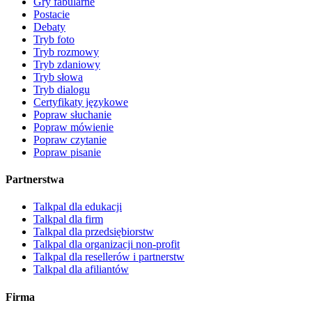
Gry fabularne
Postacie
Debaty
Tryb foto
Tryb rozmowy
Tryb zdaniowy
Tryb słowa
Tryb dialogu
Certyfikaty językowe
Popraw słuchanie
Popraw mówienie
Popraw czytanie
Popraw pisanie
Partnerstwa
Talkpal dla edukacji
Talkpal dla firm
Talkpal dla przedsiębiorstw
Talkpal dla organizacji non-profit
Talkpal dla resellerów i partnerstw
Talkpal dla afiliantów
Firma