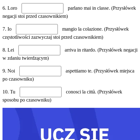
6. Loro
parlano mai in classe. (Przysłówek
negacji stoi przed czasownikiem)
7. Io
mangio la colazione. (Przysłówek
częstotliwości zazwyczaj stoi przed czasownikiem)
8. Lei
arriva in ritardo. (Przysłówek negacji
w zdaniu twierdzącym)
9. Noi
aspettiamo te. (Przysłówek miejsca
po czasowniku)
10. Tu
conosci la città. (Przysłówek
sposobu po czasowniku)