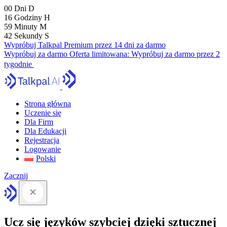
00
Dni
D
16
Godziny
H
59
Minuty
M
41
Sekundy
S
Wypróbuj Talkpal Premium przez 14 dni za darmo
Wypróbuj za darmo
Oferta limitowana:
Wypróbuj za darmo przez 2
tygodnie
Strona główna
Uczenie się
Dla Firm
Dla Edukacji
Rejestracja
Logowanie
Polski
Zacznij
Ucz się języków szybciej dzięki sztucznej