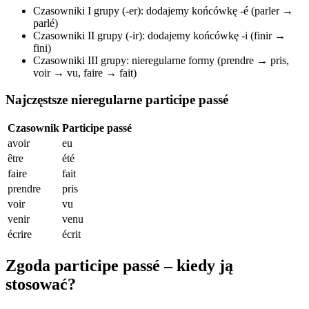
Czasowniki I grupy (-er): dodajemy końcówkę -é (parler →
parlé)
Czasowniki II grupy (-ir): dodajemy końcówkę -i (finir →
fini)
Czasowniki III grupy: nieregularne formy (prendre → pris,
voir → vu, faire → fait)
Najczęstsze nieregularne participe passé
Czasownik
Participe passé
avoir
eu
être
été
faire
fait
prendre
pris
voir
vu
venir
venu
écrire
écrit
Zgoda participe passé – kiedy ją
stosować?