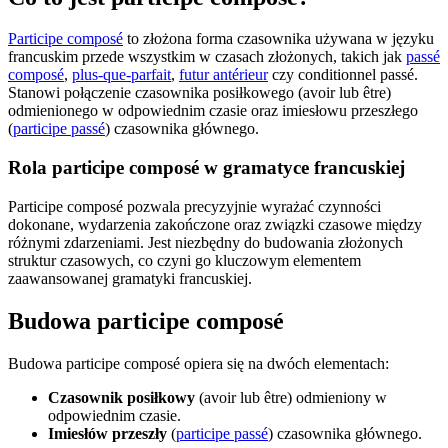
Participe composé
to złożona forma czasownika używana w języku
francuskim przede wszystkim w czasach złożonych, takich jak
passé
composé
,
plus-que-parfait
,
futur antérieur
czy conditionnel passé.
Stanowi połączenie czasownika posiłkowego (avoir lub être)
odmienionego w odpowiednim czasie oraz imiesłowu przeszłego
(
participe passé
) czasownika głównego.
Rola participe composé w gramatyce francuskiej
Participe composé pozwala precyzyjnie wyrażać czynności
dokonane, wydarzenia zakończone oraz związki czasowe między
różnymi zdarzeniami. Jest niezbędny do budowania złożonych
struktur czasowych, co czyni go kluczowym elementem
zaawansowanej gramatyki francuskiej.
Budowa participe composé
Budowa participe composé opiera się na dwóch elementach:
Czasownik posiłkowy
(avoir lub être) odmieniony w
odpowiednim czasie.
Imiesłów przeszły
(
participe passé
) czasownika głównego.