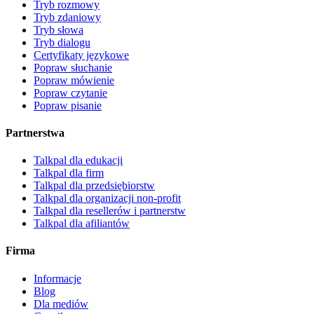
Tryb rozmowy
Tryb zdaniowy
Tryb słowa
Tryb dialogu
Certyfikaty językowe
Popraw słuchanie
Popraw mówienie
Popraw czytanie
Popraw pisanie
Partnerstwa
Talkpal dla edukacji
Talkpal dla firm
Talkpal dla przedsiębiorstw
Talkpal dla organizacji non-profit
Talkpal dla resellerów i partnerstw
Talkpal dla afiliantów
Firma
Informacje
Blog
Dla mediów