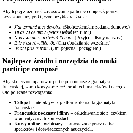
Aby lepiej zrozumieć zastosowanie participe composé, poniżej
przedstawiamy praktyczne przykłady użycia:
J’ai terminé mes devoirs.
(Skończyłem/am zadania domowe.)
Tu as vu ce film?
(Widziałeś/aś ten film?)
Nous sommes arrivés à l’heure.
(Przyjechaliśmy na czas.)
Elle s’est réveillée tôt.
(Ona obudziła się wcześnie.)
Ils ont pris le train.
(Oni pojechali pociągiem.)
Najlepsze źródła i narzędzia do nauki
participe composé
Aby skutecznie opanować participe composé z gramatyki
francuskiej, warto korzystać z różnorodnych materiałów i narzędzi.
Oto polecane rozwiązania:
Talkpal
– interaktywna platforma do nauki gramatyki
francuskiej.
Francuskie podcasty i filmy
– osłuchiwanie się z językiem
w autentycznych kontekstach.
Kursy online i webinary
– prowadzone przez native
speakerów i doświadczonych nauczycieli.