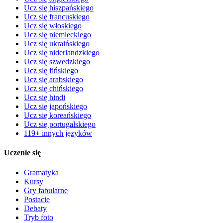
Ucz się hiszpańskiego
Ucz się francuskiego
Ucz się włoskiego
Ucz się niemieckiego
Ucz się ukraińskiego
Ucz się niderlandzkiego
Ucz się szwedzkiego
Ucz się fińskiego
Ucz się arabskiego
Ucz się chińskiego
Ucz się hindi
Ucz się japońskiego
Ucz się koreańskiego
Ucz się portugalskiego
119+ innych języków
Uczenie się
Gramatyka
Kursy
Gry fabularne
Postacie
Debaty
Tryb foto