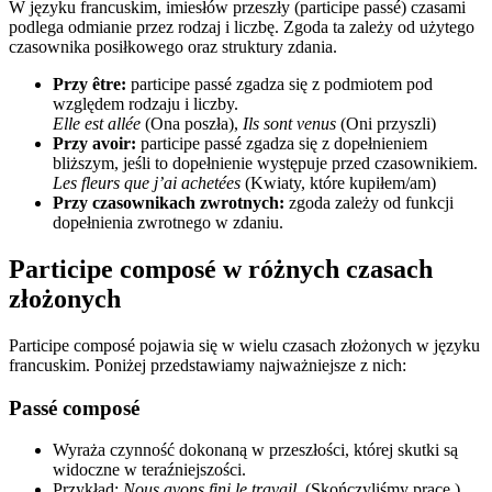
W języku francuskim, imiesłów przeszły (participe passé) czasami
podlega odmianie przez rodzaj i liczbę. Zgoda ta zależy od użytego
czasownika posiłkowego oraz struktury zdania.
Przy être:
participe passé zgadza się z podmiotem pod
względem rodzaju i liczby.
Elle est allée
(Ona poszła),
Ils sont venus
(Oni przyszli)
Przy avoir:
participe passé zgadza się z dopełnieniem
bliższym, jeśli to dopełnienie występuje przed czasownikiem.
Les fleurs que j’ai achetées
(Kwiaty, które kupiłem/am)
Przy czasownikach zwrotnych:
zgoda zależy od funkcji
dopełnienia zwrotnego w zdaniu.
Participe composé w różnych czasach
złożonych
Participe composé pojawia się w wielu czasach złożonych w języku
francuskim. Poniżej przedstawiamy najważniejsze z nich:
Passé composé
Wyraża czynność dokonaną w przeszłości, której skutki są
widoczne w teraźniejszości.
Przykład:
Nous avons fini le travail.
(Skończyliśmy pracę.)