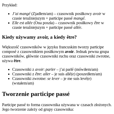
Przykład:
J’ai mangé
(Zjadłem/am) – czasownik posiłkowy
avoir
w
czasie teraźniejszym + participe passé
mangé
.
Elle est allée
(Ona poszła) – czasownik posiłkowy
être
w
czasie teraźniejszym + participe passé
allée
.
Kiedy używamy avoir, a kiedy être?
Większość czasowników w języku francuskim tworzy participe
composé z czasownikiem posiłkowym
avoir
. Jednak pewna grupa
czasowników, głównie czasowniki ruchu oraz czasowniki zwrotne,
używa
être
.
Czasowniki z
avoir
:
parler
– j’ai parlé (mówiłem/am)
Czasowniki z
être
:
aller
– je suis allé(e) (poszedłem/am)
Czasowniki zwrotne:
se lever
– je me suis levé(e)
(wstałem/am)
Tworzenie participe passé
Participe passé to forma czasownika używana w czasach złożonych.
Jego tworzenie zależy od grupy czasownika: