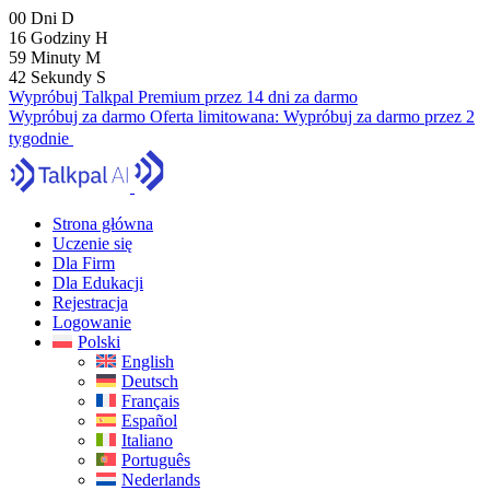
00
Dni
D
16
Godziny
H
59
Minuty
M
40
Sekundy
S
Wypróbuj Talkpal Premium przez 14 dni za darmo
Wypróbuj za darmo
Oferta limitowana:
Wypróbuj za darmo przez 2
tygodnie
Strona główna
Uczenie się
Dla Firm
Dla Edukacji
Rejestracja
Logowanie
Polski
English
Deutsch
Français
Español
Italiano
Português
Nederlands