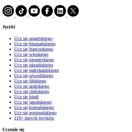
Języki
Ucz się angielskiego
Ucz się hiszpańskiego
Ucz się francuskiego
Ucz się włoskiego
Ucz się niemieckiego
Ucz się ukraińskiego
Ucz się niderlandzkiego
Ucz się szwedzkiego
Ucz się fińskiego
Ucz się arabskiego
Ucz się chińskiego
Ucz się hindi
Ucz się japońskiego
Ucz się koreańskiego
Ucz się portugalskiego
119+ innych języków
Uczenie się