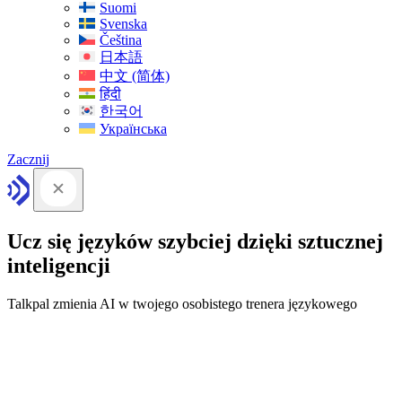
Suomi
Svenska
Čeština
日本語
中文 (简体)
हिंदी
한국어
Українська
Zacznij
Ucz się języków szybciej dzięki sztucznej
inteligencji
Talkpal zmienia AI w twojego osobistego trenera językowego