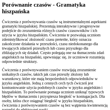
Porównanie czasów - Gramatyka
hiszpańska
Ćwiczenia z porównywania czasów są instrumentalnymi aspektami
gramatyki hiszpańskiej. Prezentują interaktywne i progresywne
podejście do zrozumienia różnych czasów czasowników i ich
użycia w języku hiszpańskim. Ćwiczenia te pozwalają uczniom
zdemistyfikować złożoność czasu preterite, który oznacza
zakończone działania w przeszłości, czasu niedokonanego dla
trwających zdarzeń przeszłych lub czasu przyszłego dla
zbliżających się działań. Często polegają one na tłumaczeniu zdań
angielskich na hiszpański, upewniając się, że uczniowie rozumieją
odpowiednie struktury.
Ćwiczenia z porównywaniem czasów rozwijają zrozumienie
unikalnych czasów, takich jak czas przeszły złożony lub
warunkowy, które nie mają bezpośrednich odpowiedników w
języku angielskim. Jedną z cennych cech tych ćwiczeń jest
kontrastowanie użycia podobnych czasów w języku angielskim i
hiszpańskim. To porównanie pomaga uczniom uniknąć typowych
błędów w tłumaczeniu i przyspiesza biegłość w koniugacjach. Dla
osoby, która chce osiągnąć biegłość w języku hiszpańskim,
ćwiczenia z porównywaniem czasów są bez wątpienia kwintesencją
narzędzi do efektywnej nauki.