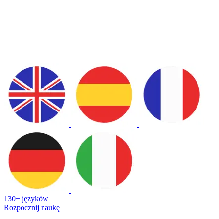
130+ języków
Rozpocznij naukę