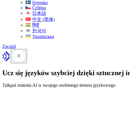
Svenska
Čeština
日本語
中文 (简体)
हिंदी
한국어
Українська
Zacznij
Ucz się języków szybciej dzięki sztucznej in
Talkpal zmienia AI w twojego osobistego trenera językowego