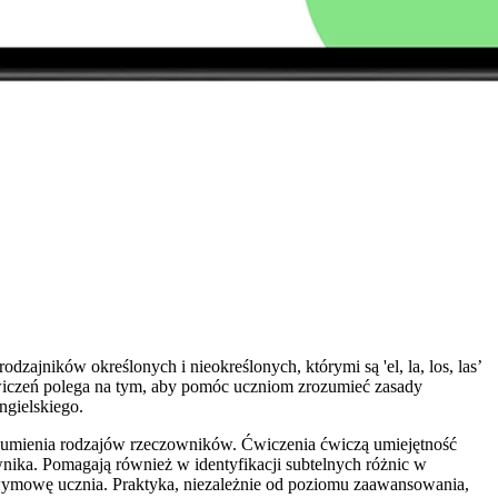
ajników określonych i nieokreślonych, którymi są 'el, la, los, las’
ch ćwiczeń polega na tym, aby pomóc uczniom zrozumieć zasady
ngielskiego.
zumienia rodzajów rzeczowników. Ćwiczenia ćwiczą umiejętność
wnika. Pomagają również w identyfikacji subtelnych różnic w
i wymowę ucznia. Praktyka, niezależnie od poziomu zaawansowania,