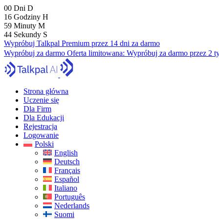
00
Dni
D
16
Godziny
H
59
Minuty
M
43
Sekundy
S
Wypróbuj Talkpal Premium przez 14 dni za darmo
Wypróbuj za darmo
Oferta limitowana:
Wypróbuj za darmo przez 2 t
Strona główna
Uczenie się
Dla Firm
Dla Edukacji
Rejestracja
Logowanie
Polski
English
Deutsch
Français
Español
Italiano
Português
Nederlands
Suomi