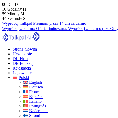
00
Dni
D
16
Godziny
H
59
Minuty
M
43
Sekundy
S
Wypróbuj Talkpal Premium przez 14 dni za darmo
Wypróbuj za darmo
Oferta limitowana:
Wypróbuj za darmo przez 2 t
Strona główna
Uczenie się
Dla Firm
Dla Edukacji
Rejestracja
Logowanie
Polski
English
Deutsch
Français
Español
Italiano
Português
Nederlands
Suomi