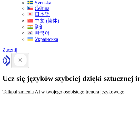
Svenska
Čeština
日本語
中文 (简体)
हिंदी
한국어
Українська
Zacznij
Ucz się języków szybciej dzięki sztucznej in
Talkpal zmienia AI w twojego osobistego trenera językowego