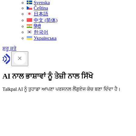
Svenska
Čeština
日本語
中文 (简体)
हिंदी
한국어
Українська
ਸ਼ੁਰੂ ਕਰੋ
AI ਨਾਲ ਭਾਸ਼ਾਵਾਂ ਨੂੰ ਤੇਜ਼ੀ ਨਾਲ ਸਿੱਖੋ
Talkpal AI ਨੂੰ ਤੁਹਾਡਾ ਆਪਣਾ ਪਰਸਨਲ ਲੈਂਗੁਏਜ ਕੋਚ ਬਣਾ ਦਿੰਦਾ ਹੈ।