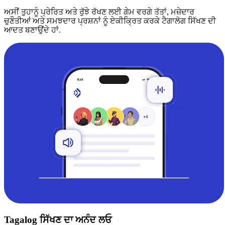
ਅਸੀਂ ਤੁਹਾਨੂੰ ਪ੍ਰੇਰਿਤ ਅਤੇ ਰੁੱਝੇ ਰੱਖਣ ਲਈ ਗੇਮ ਵਰਗੇ ਤੱਤਾਂ, ਮਜ਼ੇਦਾਰ
ਚੁਣੌਤੀਆਂ ਅਤੇ ਸਮਝਦਾਰ ਪ੍ਰਸ਼ਨਾਂ ਨੂੰ ਏਕੀਕ੍ਰਿਤ ਕਰਕੇ ਟੈਗਾਲੋਗ ਸਿੱਖਣ ਦੀ
ਆਦਤ ਬਣਾਉਂਦੇ ਹਾਂ.
Tagalog ਸਿੱਖਣ ਦਾ ਅਨੰਦ ਲਓ