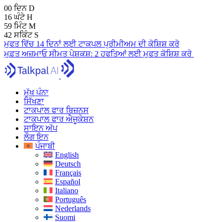
00
ਦਿਨ
D
16
ਘੰਟੇ
H
59
ਮਿੰਟ
M
41
ਸਕਿੰਟ
S
ਮੁਫਤ ਵਿੱਚ 14 ਦਿਨਾਂ ਲਈ ਟਾਕਪਲ ਪ੍ਰੀਮੀਅਮ ਦੀ ਕੋਸ਼ਿਸ਼ ਕਰੋ
ਮੁਫ਼ਤ ਅਜ਼ਮਾਓ
ਸੀਮਤ ਪੇਸ਼ਕਸ਼:
2 ਹਫਤਿਆਂ ਲਈ ਮੁਫਤ ਕੋਸ਼ਿਸ਼ ਕਰੋ
ਮੁੱਖ ਪੰਨਾ
ਸਿੱਖਣਾ
ਟਾਕਪਾਲ ਫਾਰ ਬਿਜ਼ਨਸ
ਟਾਕਪਾਲ ਫਾਰ ਐਜੂਕੇਸ਼ਨ
ਸਾਇਨ ਅੱਪ
ਲੌਗ ਇਨ
ਪੰਜਾਬੀ
English
Deutsch
Français
Español
Italiano
Português
Nederlands
Suomi