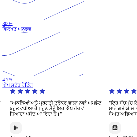
300+
ਵਿਲੱਖਣ ਅਨੁਭਵ
4.7
/5
ਐਪ ਸਟੋਰ ਰੇਟਿੰਗ
"ਅੰਕੜਿਆਂ ਅਤੇ ਪ੍ਰਗਤੀ ਟ੍ਰੈਕਰ ਵਾਲਾ ਨਵਾਂ ਅਪਡੇਟ
"ਇਹ ਸੱਚਮੁੱਚ ਇੱਕ
ਬਹੁਤ ਵਧੀਆ ਹੈ। ਹੁਣ ਮੈਨੂੰ ਇਹ ਐਪ ਹੋਰ ਵੀ
ਸਾਰੇ ਗਤੀਸ਼ੀਲ ਅਤ
ਜ਼ਿਆਦਾ ਪਸੰਦ ਆ ਰਿਹਾ ਹੈ।"
ਬੇਅੰਤ ਅਭਿਆਸ ਦੀ ਪ