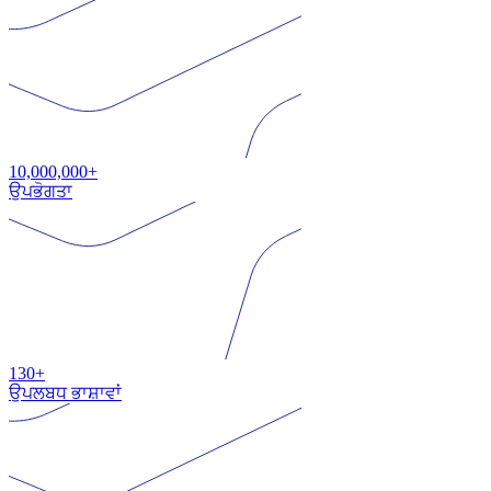
10,000,000+
ਉਪਭੋਗਤਾ
130+
ਉਪਲਬਧ ਭਾਸ਼ਾਵਾਂ