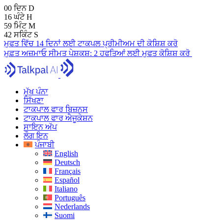
00
ਦਿਨ
D
16
ਘੰਟੇ
H
59
ਮਿੰਟ
M
41
ਸਕਿੰਟ
S
ਮੁਫਤ ਵਿੱਚ 14 ਦਿਨਾਂ ਲਈ ਟਾਕਪਲ ਪ੍ਰੀਮੀਅਮ ਦੀ ਕੋਸ਼ਿਸ਼ ਕਰੋ
ਮੁਫ਼ਤ ਅਜ਼ਮਾਓ
ਸੀਮਤ ਪੇਸ਼ਕਸ਼:
2 ਹਫਤਿਆਂ ਲਈ ਮੁਫਤ ਕੋਸ਼ਿਸ਼ ਕਰੋ
ਮੁੱਖ ਪੰਨਾ
ਸਿੱਖਣਾ
ਟਾਕਪਾਲ ਫਾਰ ਬਿਜ਼ਨਸ
ਟਾਕਪਾਲ ਫਾਰ ਐਜੂਕੇਸ਼ਨ
ਸਾਇਨ ਅੱਪ
ਲੌਗ ਇਨ
ਪੰਜਾਬੀ
English
Deutsch
Français
Español
Italiano
Português
Nederlands
Suomi