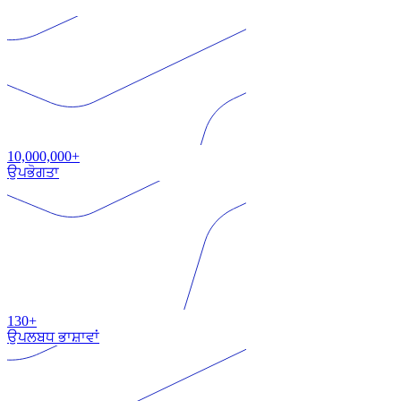
10,000,000+
ਉਪਭੋਗਤਾ
130+
ਉਪਲਬਧ ਭਾਸ਼ਾਵਾਂ