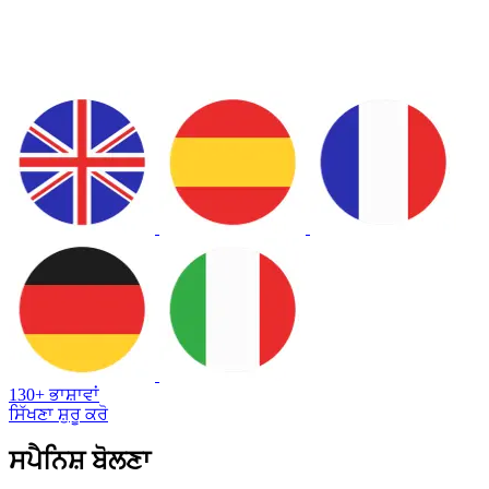
130+ ਭਾਸ਼ਾਵਾਂ
ਸਿੱਖਣਾ ਸ਼ੁਰੂ ਕਰੋ
ਸਪੈਨਿਸ਼ ਬੋਲਣਾ