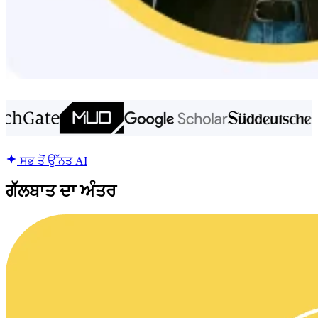
ਸਭ ਤੋਂ ਉੱਨਤ AI
ਗੱਲਬਾਤ ਦਾ ਅੰਤਰ