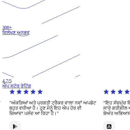
300+
ਵਿਲੱਖਣ ਅਨੁਭਵ
4.7
/5
ਐਪ ਸਟੋਰ ਰੇਟਿੰਗ
ੰਕੜਿਆਂ ਅਤੇ ਪ੍ਰਗਤੀ ਟ੍ਰੈਕਰ ਵਾਲਾ ਨਵਾਂ ਅਪਡੇਟ
"ਇਹ ਸੱਚਮੁੱਚ ਇੱਕ ਕਮ
ੁਤ ਵਧੀਆ ਹੈ। ਹੁਣ ਮੈਨੂੰ ਇਹ ਐਪ ਹੋਰ ਵੀ
ਸਾਰੇ ਗਤੀਸ਼ੀਲ ਅਤੇ ਦ
ਿਆਦਾ ਪਸੰਦ ਆ ਰਿਹਾ ਹੈ।"
ਬੇਅੰਤ ਅਭਿਆਸ ਦੀ ਪੇਸ਼