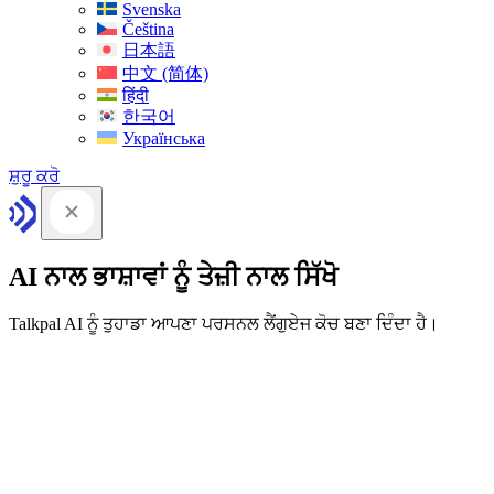
Svenska
Čeština
日本語
中文 (简体)
हिंदी
한국어
Українська
ਸ਼ੁਰੂ ਕਰੋ
AI ਨਾਲ ਭਾਸ਼ਾਵਾਂ ਨੂੰ ਤੇਜ਼ੀ ਨਾਲ ਸਿੱਖੋ
Talkpal AI ਨੂੰ ਤੁਹਾਡਾ ਆਪਣਾ ਪਰਸਨਲ ਲੈਂਗੁਏਜ ਕੋਚ ਬਣਾ ਦਿੰਦਾ ਹੈ।