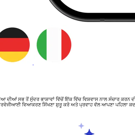
ੀਆਂ ਸਭ ਤੋਂ ਸੁੰਦਰ ਭਾਸ਼ਾਵਾਂ ਵਿੱਚੋਂ ਇੱਕ ਵਿੱਚ ਵਿਸ਼ਵਾਸ ਨਾਲ ਸੰਚਾਰ ਕਰਨ ਦੀ
 ਨਾਰਵੇਜੀਆਈ ਵਿਆਕਰਣ ਸਿੱਖਣਾ ਸ਼ੁਰੂ ਕਰੋ ਅਤੇ ਪ੍ਰਵਾਹ ਵੱਲ ਆਪਣਾ ਪਹਿਲਾ 