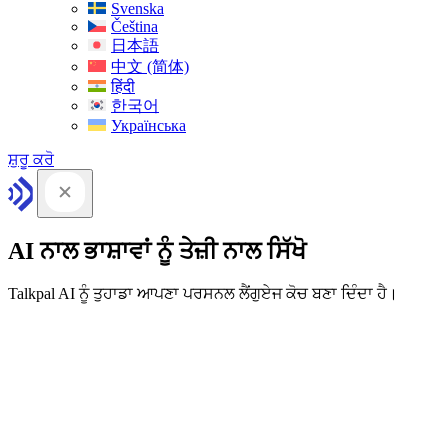
Svenska
Čeština
日本語
中文 (简体)
हिंदी
한국어
Українська
ਸ਼ੁਰੂ ਕਰੋ
AI ਨਾਲ ਭਾਸ਼ਾਵਾਂ ਨੂੰ ਤੇਜ਼ੀ ਨਾਲ ਸਿੱਖੋ
Talkpal AI ਨੂੰ ਤੁਹਾਡਾ ਆਪਣਾ ਪਰਸਨਲ ਲੈਂਗੁਏਜ ਕੋਚ ਬਣਾ ਦਿੰਦਾ ਹੈ।