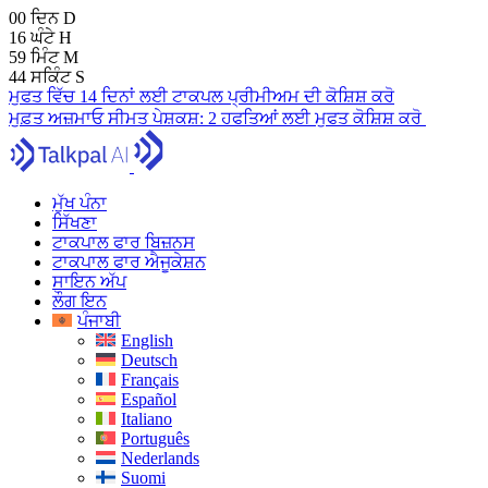
00
ਦਿਨ
D
16
ਘੰਟੇ
H
59
ਮਿੰਟ
M
43
ਸਕਿੰਟ
S
ਮੁਫਤ ਵਿੱਚ 14 ਦਿਨਾਂ ਲਈ ਟਾਕਪਲ ਪ੍ਰੀਮੀਅਮ ਦੀ ਕੋਸ਼ਿਸ਼ ਕਰੋ
ਮੁਫ਼ਤ ਅਜ਼ਮਾਓ
ਸੀਮਤ ਪੇਸ਼ਕਸ਼:
2 ਹਫਤਿਆਂ ਲਈ ਮੁਫਤ ਕੋਸ਼ਿਸ਼ ਕਰੋ
ਮੁੱਖ ਪੰਨਾ
ਸਿੱਖਣਾ
ਟਾਕਪਾਲ ਫਾਰ ਬਿਜ਼ਨਸ
ਟਾਕਪਾਲ ਫਾਰ ਐਜੂਕੇਸ਼ਨ
ਸਾਇਨ ਅੱਪ
ਲੌਗ ਇਨ
ਪੰਜਾਬੀ
English
Deutsch
Français
Español
Italiano
Português
Nederlands
Suomi