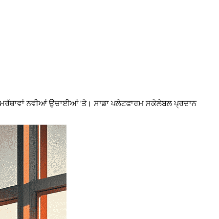
ਸਮਰੱਥਾਵਾਂ ਨਵੀਆਂ ਉਚਾਈਆਂ 'ਤੇ। ਸਾਡਾ ਪਲੇਟਫਾਰਮ ਸਕੇਲੇਬਲ ਪ੍ਰਦਾਨ