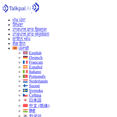
ਮੁੱਖ ਪੰਨਾ
ਸਿੱਖਣਾ
ਟਾਕਪਾਲ ਫਾਰ ਬਿਜ਼ਨਸ
ਟਾਕਪਾਲ ਫਾਰ ਐਜੂਕੇਸ਼ਨ
ਸਾਇਨ ਅੱਪ
ਲੌਗ ਇਨ
ਪੰਜਾਬੀ
English
Deutsch
Français
Español
Italiano
Português
Nederlands
Suomi
Svenska
Čeština
日本語
中文 (简体)
हिंदी
한국어