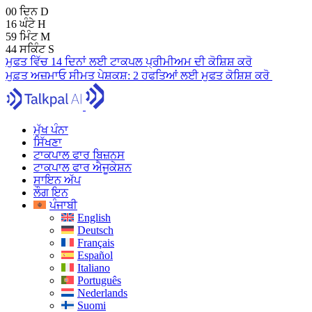
00
ਦਿਨ
D
16
ਘੰਟੇ
H
59
ਮਿੰਟ
M
43
ਸਕਿੰਟ
S
ਮੁਫਤ ਵਿੱਚ 14 ਦਿਨਾਂ ਲਈ ਟਾਕਪਲ ਪ੍ਰੀਮੀਅਮ ਦੀ ਕੋਸ਼ਿਸ਼ ਕਰੋ
ਮੁਫ਼ਤ ਅਜ਼ਮਾਓ
ਸੀਮਤ ਪੇਸ਼ਕਸ਼:
2 ਹਫਤਿਆਂ ਲਈ ਮੁਫਤ ਕੋਸ਼ਿਸ਼ ਕਰੋ
ਮੁੱਖ ਪੰਨਾ
ਸਿੱਖਣਾ
ਟਾਕਪਾਲ ਫਾਰ ਬਿਜ਼ਨਸ
ਟਾਕਪਾਲ ਫਾਰ ਐਜੂਕੇਸ਼ਨ
ਸਾਇਨ ਅੱਪ
ਲੌਗ ਇਨ
ਪੰਜਾਬੀ
English
Deutsch
Français
Español
Italiano
Português
Nederlands
Suomi