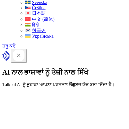
Svenska
Čeština
日本語
中文 (简体)
हिंदी
한국어
Українська
ਸ਼ੁਰੂ ਕਰੋ
AI ਨਾਲ ਭਾਸ਼ਾਵਾਂ ਨੂੰ ਤੇਜ਼ੀ ਨਾਲ ਸਿੱਖੋ
Talkpal AI ਨੂੰ ਤੁਹਾਡਾ ਆਪਣਾ ਪਰਸਨਲ ਲੈਂਗੁਏਜ ਕੋਚ ਬਣਾ ਦਿੰਦਾ ਹੈ।