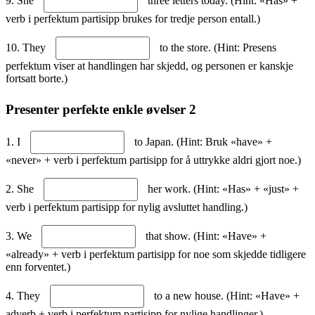
9. She
three letters today. (Hint: «Has» +
verb i perfektum partisipp brukes for tredje person entall.)
10. They
to the store. (Hint: Presens
perfektum viser at handlingen har skjedd, og personen er kanskje
fortsatt borte.)
Presenter perfekte enkle øvelser 2
1. I
to Japan. (Hint: Bruk «have» +
«never» + verb i perfektum partisipp for å uttrykke aldri gjort noe.)
2. She
her work. (Hint: «Has» + «just» +
verb i perfektum partisipp for nylig avsluttet handling.)
3. We
that show. (Hint: «Have» +
«already» + verb i perfektum partisipp for noe som skjedde tidligere
enn forventet.)
4. They
to a new house. (Hint: «Have» +
adverb + verb i perfektum partisipp for nylige handlinger.)