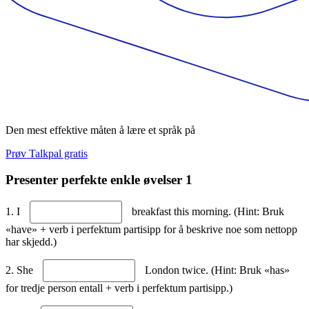
Den mest effektive måten å lære et språk på
Prøv Talkpal gratis
Presenter perfekte enkle øvelser 1
1. I
breakfast this morning. (Hint: Bruk
«have» + verb i perfektum partisipp for å beskrive noe som nettopp
har skjedd.)
2. She
London twice. (Hint: Bruk «has»
for tredje person entall + verb i perfektum partisipp.)