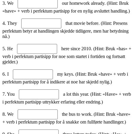
3. We
our homework already. (Hint: Bruk
«have» + verb i perfektum partisipp for en nylig avsluttet handling.)
4. They
that movie before. (Hint: Presens
perfektum betyr at handlingen skjedde tidligere, men har betydning
nå.)
5. He
here since 2010. (Hint: Bruk «has» +
verb i perfektum partisipp for noe som startet i fortiden og fortsatt
gjelder.)
6. I
my keys. (Hint: Bruk «have» + verb i
perfektum partisipp for å indikere at noe har skjedd nylig.)
7. You
a lot this year. (Hint: «Have» + verb
i perfektum partisipp uttrykker erfaring eller endring.)
8. We
the bus to work. (Hint: Bruk «have»
+ verb i perfektum partisipp for å snakke om fullførte handlinger.)