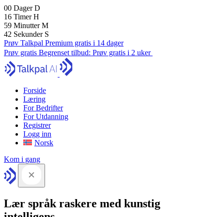
00
Dager
D
16
Timer
H
59
Minutter
M
41
Sekunder
S
Prøv Talkpal Premium gratis i 14 dager
Prøv gratis
Begrenset tilbud:
Prøv gratis i 2 uker
Forside
Læring
For Bedrifter
For Utdanning
Registrer
Logg inn
Norsk
Kom i gang
Lær språk raskere med kunstig
intelligens