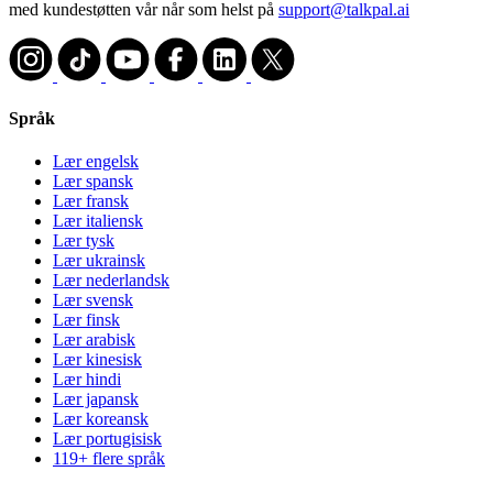
med kundestøtten vår når som helst på
support@talkpal.ai
Språk
Lær engelsk
Lær spansk
Lær fransk
Lær italiensk
Lær tysk
Lær ukrainsk
Lær nederlandsk
Lær svensk
Lær finsk
Lær arabisk
Lær kinesisk
Lær hindi
Lær japansk
Lær koreansk
Lær portugisisk
119+ flere språk