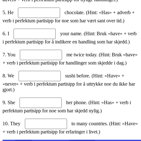
5. He
chocolate. (Hint: «Has» + adverb +
verb i perfektum partisipp for noe som har vært sant over tid.)
6. I
your name. (Hint: Bruk «have» + verb
i perfektum partisipp for å indikere en handling som har skjedd.)
7. You
me twice today. (Hint: Bruk «have»
+ verb i perfektum partisipp for handlinger som skjedde i dag.)
8. We
sushi before. (Hint: «Have» +
«never» + verb i perfektum partisipp for å uttrykke noe du ikke har
gjort.)
9. She
her phone. (Hint: «Has» + verb i
perfektum partisipp for noe som har skjedd nylig.)
10. They
to many countries. (Hint: «Have»
+ verb i perfektum partisipp for erfaringer i livet.)