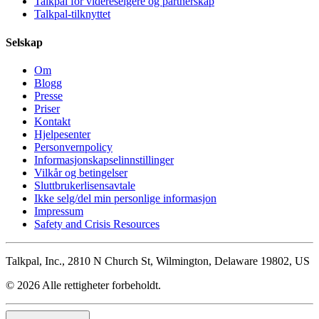
Talkpal for videreselgere og partnerskap
Talkpal-tilknyttet
Selskap
Om
Blogg
Presse
Priser
Kontakt
Hjelpesenter
Personvernpolicy
Informasjonskapselinnstillinger
Vilkår og betingelser
Sluttbrukerlisensavtale
Ikke selg/del min personlige informasjon
Impressum
Safety and Crisis Resources
Talkpal, Inc., 2810 N Church St, Wilmington, Delaware 19802, US
© 2026 Alle rettigheter forbeholdt.