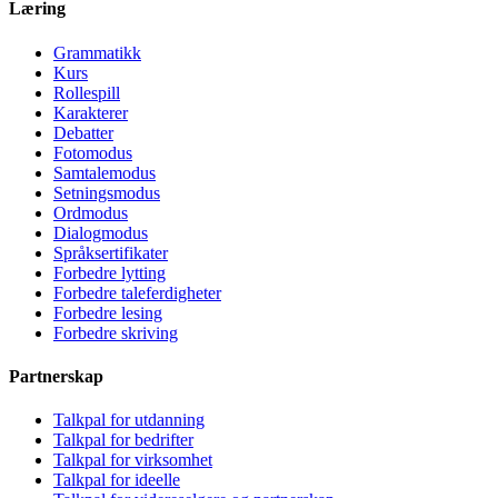
Læring
Grammatikk
Kurs
Rollespill
Karakterer
Debatter
Fotomodus
Samtalemodus
Setningsmodus
Ordmodus
Dialogmodus
Språksertifikater
Forbedre lytting
Forbedre taleferdigheter
Forbedre lesing
Forbedre skriving
Partnerskap
Talkpal for utdanning
Talkpal for bedrifter
Talkpal for virksomhet
Talkpal for ideelle