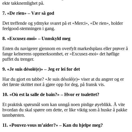
ekte takknemlighet på.
7. «De rien» – Vær så god
Det treffende og ydmyke svaret på et «Merci», «De rien», holder
feelgood-stemningen i gang.
8. «Excusez-moi» – Unnskyld meg
Enten du navigerer gjennom en overfylt markedsplass eller prøver å
fange kelnerens oppmerksomhet, er «Excusez-moi» det høflige
puffet du trenger.
9. «Je suis désolé(e)» – Jeg er lei for det
Har du gjort en tabbe? «Je suis désolé(e)» viser at du angrer og er
det første skrittet mot å gjøre opp for deg, på fransk vis.
10. «Où est la salle de bain?» – Hvor er toalettet?
Et praktisk spørsmål som kan unngå noen pinlige øyeblikk. Å vite
hvordan du skal spørre om dette, er like viktig som å huske å pakke
tannbørsten.
11. «Pouvez-vous m’aider?» – Kan du hjelpe meg?