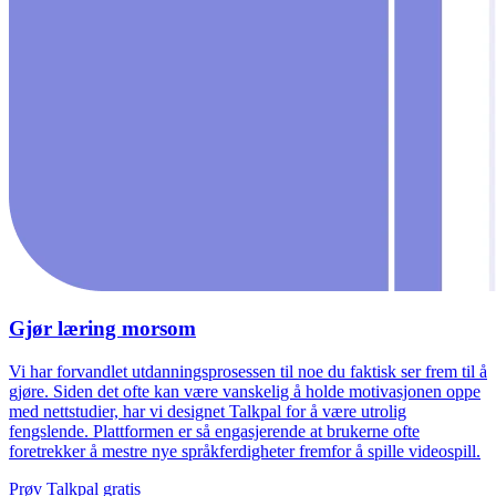
Gjør læring morsom
Vi har forvandlet utdanningsprosessen til noe du faktisk ser frem til å
gjøre. Siden det ofte kan være vanskelig å holde motivasjonen oppe
med nettstudier, har vi designet Talkpal for å være utrolig
fengslende. Plattformen er så engasjerende at brukerne ofte
foretrekker å mestre nye språkferdigheter fremfor å spille videospill.
Prøv Talkpal gratis