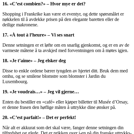
16. «C’est combien?» – Hvor mye er det?
Shopping i Frankrike kan være et eventyr, og dette spørsmålet er
nøkkelen til å avdekke prisen på den elegante baretten eller de
deilige makronene.
17. «À tout à l’heure» – Vi ses snart
Denne setningen er et løfte om en snarlig gjenkomst, og er en av de
varmeste måtene å ta avskjed med forventningen om å møtes igjen.
18. «Je t’aime» – Jeg elsker deg
Disse to enkle ordene bærer tyngden av hjertet ditt. Bruk dem med
omhu, og se smilene blomstre som blomster i Jardin du
Luxembourg.
19. «Je voudrais…» – Jeg vil gjerne…
Enten du bestiller en «café» eller kjøper billetter til Musée d’Orsay,
er denne frasen den høflige måten å uttrykke dine ønsker på.
20. «C’est parfait!» – Det er perfekt!
Når alt er akkurat som det skal være, fanger denne setningen din
tilfredshet og glede. Det er prikken over i-en på din franske uttrykks-