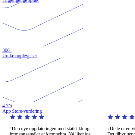
Tilgjengelige språk
300+
Unike opplevelser
4.7
/5
App Store-vurdering
"Den nye oppdateringen med statistikk og
«Dette er en virke
fremgangsmåler er kjempebra. Nå liker jeg
Det tilbyr uendelig