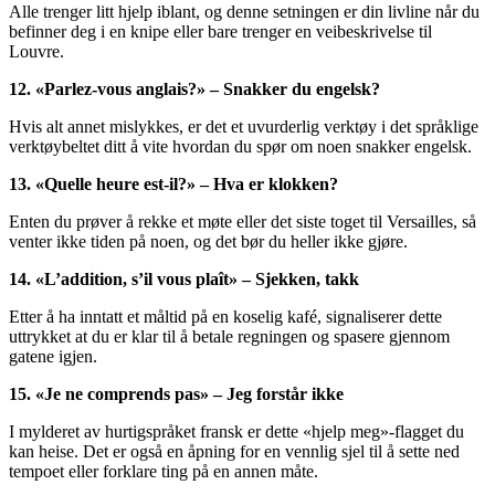
Alle trenger litt hjelp iblant, og denne setningen er din livline når du
befinner deg i en knipe eller bare trenger en veibeskrivelse til
Louvre.
12. «Parlez-vous anglais?» – Snakker du engelsk?
Hvis alt annet mislykkes, er det et uvurderlig verktøy i det språklige
verktøybeltet ditt å vite hvordan du spør om noen snakker engelsk.
13. «Quelle heure est-il?» – Hva er klokken?
Enten du prøver å rekke et møte eller det siste toget til Versailles, så
venter ikke tiden på noen, og det bør du heller ikke gjøre.
14. «L’addition, s’il vous plaît» – Sjekken, takk
Etter å ha inntatt et måltid på en koselig kafé, signaliserer dette
uttrykket at du er klar til å betale regningen og spasere gjennom
gatene igjen.
15. «Je ne comprends pas» – Jeg forstår ikke
I mylderet av hurtigspråket fransk er dette «hjelp meg»-flagget du
kan heise. Det er også en åpning for en vennlig sjel til å sette ned
tempoet eller forklare ting på en annen måte.