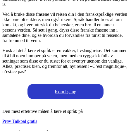
is.
Ved å bruke disse frasene vil reisen din i den franskspråklige verden
ikke bare bli enklere, men også rikere. Språk handler tross alt om
kontakt, og hvert uttrykk du behersker, er en bro til en annen
persons verden. Så sett i gang, dryss disse franske frasene inn i
samtalene dine, og se hvordan du forvandles fra turist til reisende,
fra fremmed til venn.
Husk at det å lære et språk er en vakker, livslang reise. Det kommer
til å bli noen humper på veien, men med en ryggsekk full av
setninger som disse er du rustet for et eventyr utenom det vanlige.
Allez, practisez bien, og fremfor alt, nyt reisen! «C’est magnifique»,
n’est-ce pas?
Kom i gang
Den mest effektive måten å lære et språk på
Prøv Talkpal gratis