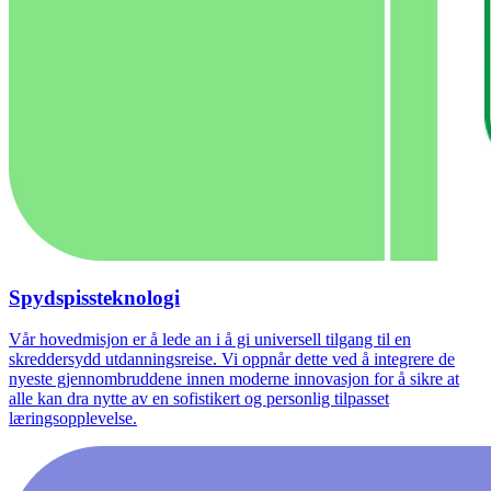
Spydspissteknologi
Vår hovedmisjon er å lede an i å gi universell tilgang til en
skreddersydd utdanningsreise. Vi oppnår dette ved å integrere de
nyeste gjennombruddene innen moderne innovasjon for å sikre at
alle kan dra nytte av en sofistikert og personlig tilpasset
læringsopplevelse.