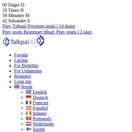
00
Dager
D
16
Timer
H
59
Minutter
M
41
Sekunder
S
Prøv Talkpal Premium gratis i 14 dager
Prøv gratis
Begrenset tilbud:
Prøv gratis i 2 uker
Forside
Læring
For Bedrifter
For Utdanning
Registrer
Logg inn
Norsk
English
Deutsch
Français
Español
Italiano
Português
Nederlands
Suomi