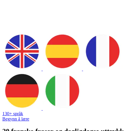
130+ språk
Begynn å lære