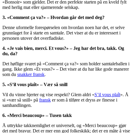
«Bonsoir» som gjelder. Det er den perfekte starten på en kveld fylt
med herlig mat eller sjarmerende selskap.
3. «Comment ça va?» – Hvordan går det med deg?
Denne uformelle forespørselen om hvordan noen har det, er selve
grunnlaget for å starte en samtale. Det viser at du er interessert i
personen utover det overfladiske.
4. «Je vais bien, merci. Et vous?» – Jeg har det bra, takk. Og
du, da?
Det høflige svaret på «Comment ça va?» som holder samtaleballen i
gang. Ikke glem «Et vous?» – Det viser at du har like gode manerer
som du
snakker fransk
.
5. «S’il vous plaît» – Vær så snill
Vil du vinne hjerter og vise respekt? Glem aldri «
S’il vous plaît
». Å
si «vær så snill» på
fransk
er som å tilføre et dryss av finesse i
samhandlingen.
6. «Merci beaucoup» – Tusen takk
Å uttrykke takknemlighet er universelt, og «Merci beaucoup» gjør
det med bravur. Det er mer enn god folkeskikk; det er en måte å vise