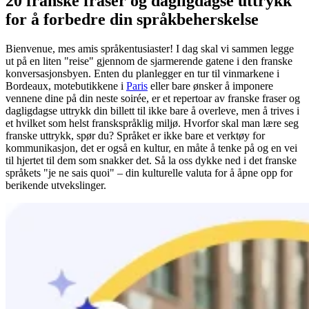
20 franske fraser og dagligdagse uttrykk
for å forbedre din språkbeherskelse
Bienvenue, mes amis språkentusiaster! I dag skal vi sammen legge
ut på en liten "reise" gjennom de sjarmerende gatene i den franske
konversasjonsbyen. Enten du planlegger en tur til vinmarkene i
Bordeaux, motebutikkene i
Paris
eller bare ønsker å imponere
vennene dine på din neste soirée, er et repertoar av franske fraser og
dagligdagse uttrykk din billett til ikke bare å overleve, men å trives i
et hvilket som helst franskspråklig miljø. Hvorfor skal man lære seg
franske uttrykk, spør du? Språket er ikke bare et verktøy for
kommunikasjon, det er også en kultur, en måte å tenke på og en vei
til hjertet til dem som snakker det. Så la oss dykke ned i det franske
språkets "je ne sais quoi" – din kulturelle valuta for å åpne opp for
berikende utvekslinger.