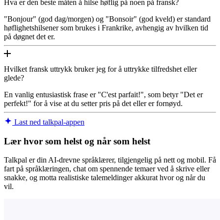
Hva er den beste måten å hilse høflig på noen på fransk?
"Bonjour" (god dag/morgen) og "Bonsoir" (god kveld) er standard
høflighetshilsener som brukes i Frankrike, avhengig av hvilken tid
på døgnet det er.
Hvilket fransk uttrykk bruker jeg for å uttrykke tilfredshet eller
glede?
En vanlig entusiastisk frase er "C'est parfait!", som betyr "Det er
perfekt!" for å vise at du setter pris på det eller er fornøyd.
Last ned talkpal-appen
Lær hvor som helst og når som helst
Talkpal er din AI-drevne språklærer, tilgjengelig på nett og mobil. Få
fart på språklæringen, chat om spennende temaer ved å skrive eller
snakke, og motta realistiske talemeldinger akkurat hvor og når du
vil.