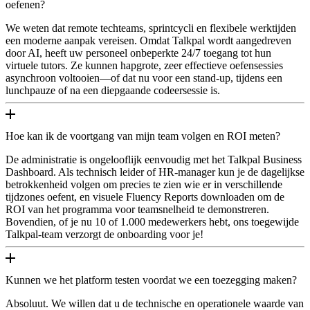
oefenen?
We weten dat remote techteams, sprintcycli en flexibele werktijden
een moderne aanpak vereisen. Omdat Talkpal wordt aangedreven
door AI, heeft uw personeel onbeperkte 24/7 toegang tot hun
virtuele tutors. Ze kunnen hapgrote, zeer effectieve oefensessies
asynchroon voltooien—of dat nu voor een stand-up, tijdens een
lunchpauze of na een diepgaande codeersessie is.
Hoe kan ik de voortgang van mijn team volgen en ROI meten?
De administratie is ongelooflijk eenvoudig met het Talkpal Business
Dashboard. Als technisch leider of HR-manager kun je de dagelijkse
betrokkenheid volgen om precies te zien wie er in verschillende
tijdzones oefent, en visuele Fluency Reports downloaden om de
ROI van het programma voor teamsnelheid te demonstreren.
Bovendien, of je nu 10 of 1.000 medewerkers hebt, ons toegewijde
Talkpal-team verzorgt de onboarding voor je!
Kunnen we het platform testen voordat we een toezegging maken?
Absoluut. We willen dat u de technische en operationele waarde van