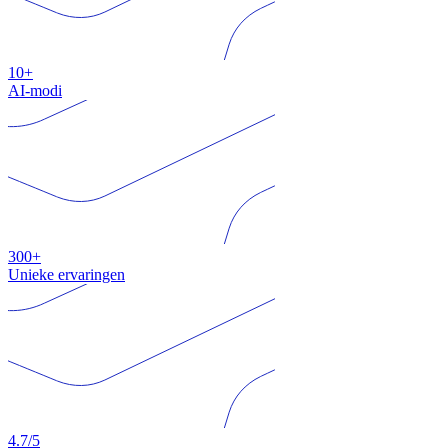
10+
AI-modi
300+
Unieke ervaringen
4.7/5