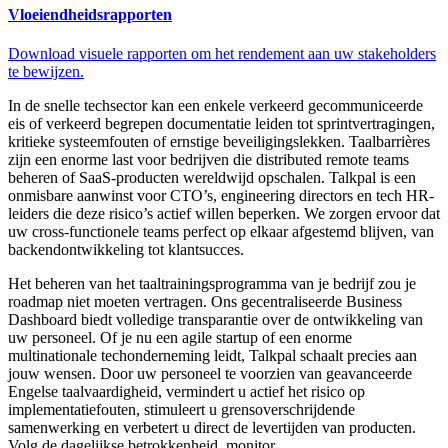
Vloeiendheidsrapporten
Download visuele rapporten om het rendement aan uw stakeholders
te bewijzen.
In de snelle techsector kan een enkele verkeerd gecommuniceerde
eis of verkeerd begrepen documentatie leiden tot sprintvertragingen,
kritieke systeemfouten of ernstige beveiligingslekken. Taalbarrières
zijn een enorme last voor bedrijven die distributed remote teams
beheren of SaaS-producten wereldwijd opschalen. Talkpal is een
onmisbare aanwinst voor CTO’s, engineering directors en tech HR-
leiders die deze risico’s actief willen beperken. We zorgen ervoor dat
uw cross-functionele teams perfect op elkaar afgestemd blijven, van
backendontwikkeling tot klantsucces.
Het beheren van het taaltrainingsprogramma van je bedrijf zou je
roadmap niet moeten vertragen. Ons gecentraliseerde Business
Dashboard biedt volledige transparantie over de ontwikkeling van
uw personeel. Of je nu een agile startup of een enorme
multinationale techonderneming leidt, Talkpal schaalt precies aan
jouw wensen. Door uw personeel te voorzien van geavanceerde
Engelse taalvaardigheid, vermindert u actief het risico op
implementatiefouten, stimuleert u grensoverschrijdende
samenwerking en verbetert u direct de levertijden van producten.
Volg de dagelijkse betrokkenheid, monitor