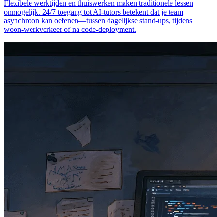
Flexibele werktijden en thuiswerken maken traditionele lessen
onmogelijk. 24/7 toegang tot AI-tutors betekent dat je team
asynchroon kan oefenen—tussen dagelijkse stand-ups, tijdens
woon-werkverkeer of na code-deployment.