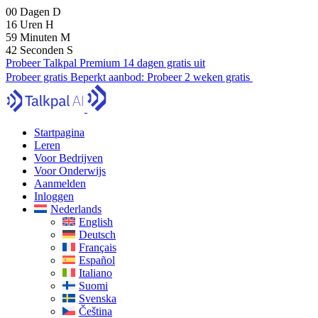
00
Dagen
D
16
Uren
H
59
Minuten
M
41
Seconden
S
Probeer Talkpal Premium 14 dagen gratis uit
Probeer gratis
Beperkt aanbod:
Probeer 2 weken gratis
Startpagina
Leren
Voor Bedrijven
Voor Onderwijs
Aanmelden
Inloggen
Nederlands
English
Deutsch
Français
Español
Italiano
Suomi
Svenska
Čeština