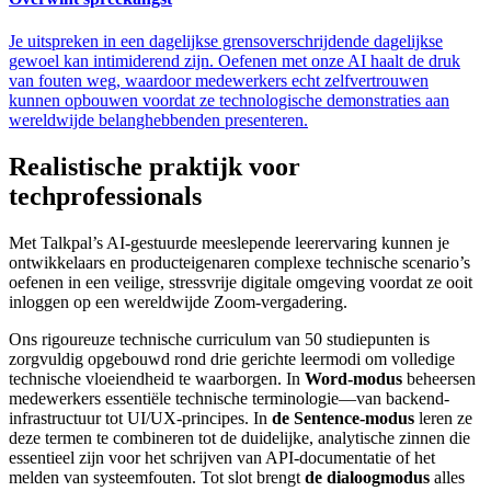
Je uitspreken in een dagelijkse grensoverschrijdende dagelijkse
gewoel kan intimiderend zijn. Oefenen met onze AI haalt de druk
van fouten weg, waardoor medewerkers echt zelfvertrouwen
kunnen opbouwen voordat ze technologische demonstraties aan
wereldwijde belanghebbenden presenteren.
Realistische praktijk voor
techprofessionals
Met Talkpal’s AI-gestuurde meeslepende leerervaring kunnen je
ontwikkelaars en producteigenaren complexe technische scenario’s
oefenen in een veilige, stressvrije digitale omgeving voordat ze ooit
inloggen op een wereldwijde Zoom-vergadering.
Ons rigoureuze technische curriculum van 50 studiepunten is
zorgvuldig opgebouwd rond drie gerichte leermodi om volledige
technische vloeiendheid te waarborgen. In
Word-modus
beheersen
medewerkers essentiële technische terminologie—van backend-
infrastructuur tot UI/UX-principes. In
de Sentence-modus
leren ze
deze termen te combineren tot de duidelijke, analytische zinnen die
essentieel zijn voor het schrijven van API-documentatie of het
melden van systeemfouten. Tot slot brengt
de dialoogmodus
alles