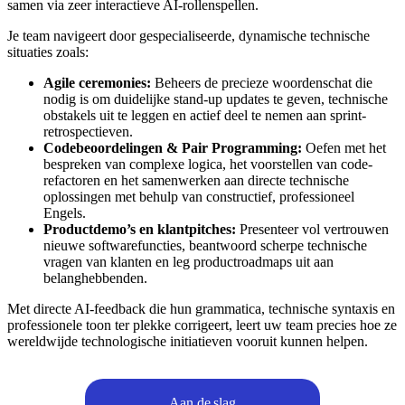
samen via zeer interactieve AI-rollenspellen.
Je team navigeert door gespecialiseerde, dynamische technische
situaties zoals:
Agile ceremonies:
Beheers de precieze woordenschat die
nodig is om duidelijke stand-up updates te geven, technische
obstakels uit te leggen en actief deel te nemen aan sprint-
retrospectieven.
Codebeoordelingen & Pair Programming:
Oefen met het
bespreken van complexe logica, het voorstellen van code-
refactoren en het samenwerken aan directe technische
oplossingen met behulp van constructief, professioneel
Engels.
Productdemo’s en klantpitches:
Presenteer vol vertrouwen
nieuwe softwarefuncties, beantwoord scherpe technische
vragen van klanten en leg productroadmaps uit aan
belanghebbenden.
Met directe AI-feedback die hun grammatica, technische syntaxis en
professionele toon ter plekke corrigeert, leert uw team precies hoe ze
wereldwijde technologische initiatieven vooruit kunnen helpen.
Aan de slag