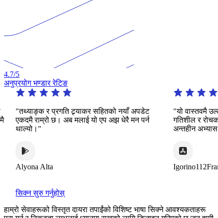
4.7
/5
अनुप्रयोग भण्डार रेटिङ
तथ्याङ्क र प्रगति ट्र्याकर सहितको नयाँ अपडेट
"यो वास्तवमै उल्लेखनी
कदमै राम्रो छ। अब मलाई यो एप अझ धेरै मन पर्न
गतिशील र रोचक तरिका
ाल्यो।"
अन्तहीन अभ्यास प्रदान
lyona Alta
Igorino112France
सिक्न सुरु गर्नुहोस्
हाम्रो सेवाहरूको विस्तृत दायरा तपाईंको विशिष्ट भाषा सिक्ने आवश्यकताहरू