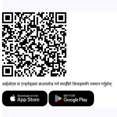
आईओएस वा एन्ड्रोइडमा डाउनलोड गर्न तपाईँको डिभाइससँग स्क्यान गर्नुहोस्