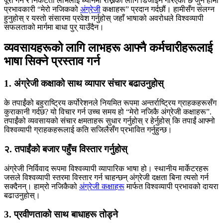
पूरा गर्न र निकटता लाभलाई ध्यानमा राख्नको लागि डिजाइन गरिएको छ जुन हामी
प्रभावकारी “मेरो नजिकको
अंग्रेजी
कक्षाहरू” प्रदान गर्दछौं। हामीसँग संलग्न
हुनुहोस् र यस्तो संसारमा प्रवेश गर्नुहोस् जहाँ भाषाको अवरोधले विश्वव्यापी
सफलताको मार्गमा बाधा पुर् याउँदैन।
व्यवसायहरूको लागि लाभहरू आफ्नै कर्मचारीहरूलाई
भाषा सिक्ने प्रस्ताव गर्न
1. अंग्रेजी कक्षाको साथ व्यापार संचार बढाउनुहोस्
के तपाईंको बहुराष्ट्रिय कर्पोरेशनले नियमित रूपमा अन्तर्राष्ट्रिय ग्राहकहरूसँग
कुराकानी गर्दछ? यो विचार गर्न उच्च समय हो “मेरो नजिकै अंग्रेजी कक्षाहरू”.
तपाईंको व्यवसायको संचार क्षमताहरू सुधार गर्नुहोस् र हेर्नुहोस् कि तपाईं आफ्नो
विश्वव्यापी ग्राहकहरूलाई कति सजिलैसँग प्रभावित गर्नुहुन्छ।
२. तपाईंको बजार पहुँच विस्तार गर्नुहोस्
अंग्रेजी निर्विवाद रूपमा विश्वव्यापी व्यापारिक भाषा हो। स्थानीय मार्केटरहरू
जसले विश्वव्यापी स्तरमा विस्तार गर्न चाहन्छन् अंग्रेजी दक्षता बिना त्यसो गर्न
सक्दैनन्। हाम्रो नजिकैको
अंग्रेजी कक्षाहरू
मार्फत विश्वव्यापी प्रभावको दायरा
बढाउनुहोस्।
3. प्रवीणताको साथ बाधाहरू तोड्ने