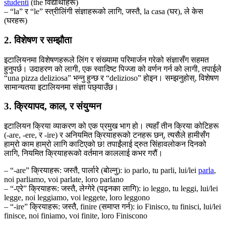
studenti
(the विद्यार्थीहरू)
– “la” र “le” स्त्रीलिंगी संज्ञाहरूको लागि, जस्तै, la casa (घर), ले केस
(घरहरू)
2. विशेषण र सम्झौता
इटालियनमा विशेषणहरूले लिंग र संख्यामा परिमार्जन गरेको संज्ञासँग सहमत
हुनुपर्छ। उदाहरण को लागी, एक स्वादिष्ट पिज्जा को वर्णन गर्न को लागी, तपाईले
“una pizza deliziosa” भन्नु हुन्छ र “delizioso” होइन। सम्झनुहोस्, विशेषण
सामान्यतया इटालियनमा संज्ञा पछ्याउँछ।
3. क्रियापद, काल, र संयुग्मन
इटालियन क्रिया व्याकरण को एक प्रमुख भाग हो। त्यहाँ तीन क्रिया कोटिहरू
(-are, -ere, र -ire) र अनियमित क्रियाहरूको टनहरू छन्, त्यसैले हामीसँग
हाम्रो काम हाम्रो लागि काटिएको छ! तपाईंलाई द्रुत सिंहावलोकन दिनको
लागि, नियमित क्रियाहरूको वर्तमान काललाई कभर गरौं।
– “-are” क्रियाहरू: जस्तै, पार्लारे (बोल्नु): io parlo, tu parli, lui/lei
parla
,
noi parliamo, voi parlate, loro parlano
– “-एरे” क्रियाहरू: जस्तै, लेग्गेरे (पढ्नका लागि): io leggo, tu leggi, lui/lei
legge, noi leggiamo, voi leggete, loro leggono
– “-ire” क्रियाहरू: जस्तै, finire (समाप्त गर्न): io Finisco, tu finisci, lui/lei
finisce, noi finiamo, voi finite, loro Finiscono