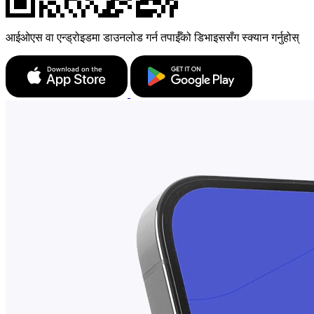
आईओएस वा एन्ड्रोइडमा डाउनलोड गर्न तपाईँको डिभाइससँग स्क्यान गर्नुहोस्