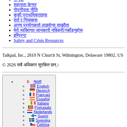
सहायता केन्द्र
गोपनीयता नीति
कुकी प्राथमिकताहरू
सर्त र नियमहरू
अन्त्य प्रयोगकर्ता लाइसेन्स सम्झौता
मेरो व्यक्तिगत जानकारी नबिक्री/नबाँड्नुहोस्
इम्प्रिन्ट
Safety and Crisis Resources
Talkpal, Inc., 2810 N Church St, Wilmington, Delaware 19802, US
© 2026 सबै अधिकार सुरक्षित छन्।
नेपाली
English
Deutsch
Français
Español
Italiano
Português
Nederlands
Suomi
Svenska
Čeština