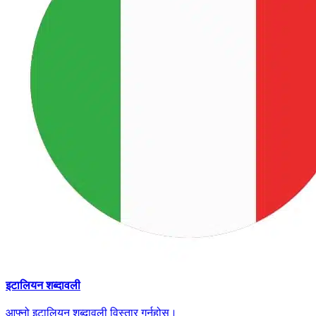
इटालियन शब्दावली
आफ्नो इटालियन शब्दावली विस्तार गर्नुहोस्।