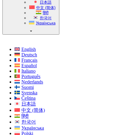
日本語
中文 (简体)
हिंदी
한국어
Українська
English
Deutsch
Français
Español
Italiano
Português
Nederlands
Suomi
Svenska
Čeština
日本語
中文 (简体)
हिंदी
한국어
Українська
Polski