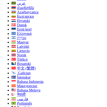
عربي
Հայերեն
Azərbaycanca
Български
Hrvatski
Dansk
Eesti keel
Ελληνικά
עִברִית
Magyar
Latviski
Lietuvių
Norsk
Türkçe
Bosanski
中文 (繁體)
Galician
Íslenskur
Bahasa Indonesia
Македонски
Bahasa Melayu
नेपाली
فارسی
Português