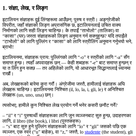
1. संज्ञा, लेख, र लिङ्ग
इटालियन संज्ञाहरू दुई लिंगहरूमा आउँछन्: पुरुष र स्त्री। अङ्ग्रेजीको
विपरीत, जहाँ संज्ञाको लिङ्ग अप्रासंगिक छ, इटालियनलाई उचित वाक्य
निर्माणको लागि सही लिङ्ग चाहिन्छ। के तपाइँ “ताभोलो” (तालिका) वा
“कासा” (घर) जस्ता संज्ञाहरूको लिङ्ग अनुमान गर्न सक्नुहुन्छ? यदि तपाईंले
“टाभोलो” को लागि पुल्लिंग र “कासा” को लागि स्त्रीलिंग अनुमान गर्नुभयो भने,
ब्राभो!
इटालियनमा, संज्ञाहरू प्राय: पुल्लिंगको लागि “-o” र स्त्रीको लागि “-a” सँग
समाप्त हुन्छ। त्यहाँ अपवादहरू छन् — केही शब्दहरू “-e” बाट समाप्त हुन्छन् र
या त लिंग हुन सक्छ — तर अहिलेको लागि, यो आधारभूत सिद्धान्तलाई ध्यानमा
राखौं।
अब, लेखहरूको बारेमा कुरा गरौं। अंग्रेजीमा जस्तै, हामीलाई संज्ञाहरू अघि
लेखहरू चाहिन्छ। इटालियनमा निश्चित (il, lo, la, i, gli, le) र अनिश्चित
लेखहरू (un, uno, una) छन्।
त्यसोभए, हामीले कुन निश्चित लेख प्रयोग गर्ने भनेर कसरी छनौट गर्ने?
– “il” र “i” पुरुषार्थी संज्ञाहरूका लागि जुन व्यञ्जनबाट सुरु हुन्छ, उदाहरणका
लागि, il libro (the book), i libri (पुस्तकहरू)
– “s” बाट सुरु हुने पुल्लिंग संज्ञाहरूको लागि “lo” र “gli” जसको पछि एक
व्यञ्जन, एक स्वर (“u” बाहेक), वा “z,” जस्तै, lo
studente
(the student), gli