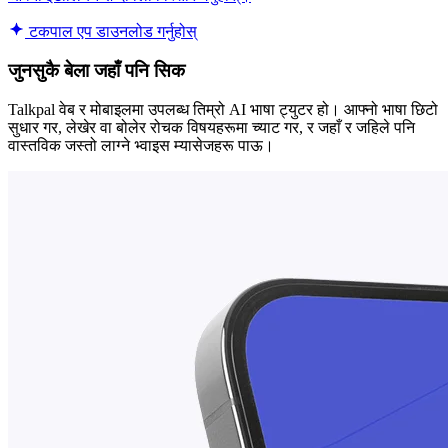
टकपाल एप डाउनलोड गर्नुहोस्
जुनसुकै बेला जहाँ पनि सिक
Talkpal वेब र मोबाइलमा उपलब्ध तिम्रो AI भाषा ट्युटर हो। आफ्नो भाषा छिटो
सुधार गर, लेखेर वा बोलेर रोचक विषयहरूमा च्याट गर, र जहाँ र जहिले पनि
वास्तविक जस्तो लाग्ने भ्वाइस म्यासेजहरू पाऊ।