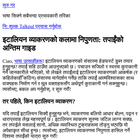
सुरु गर
भाषा सिक्ने सबैभन्दा प्रभावकारी तरिका
नि: शुल्क Talkpal प्रयास गर्नुहोस्
इटालियन व्याकरणको कलामा निपुणता: तपाईंको
अन्तिम गाइड
Ciao,
भाषा उत्साहीहरू
! इटालियन व्याकरणको संसारमा हेडफर्स्ट डुब्न तयार
हुनुहुन्छ? तपाईं सहि ठाउँमा आउनुभएको छ। पचाउन सजिलो र स्वरमा कुराकानी
गर्ने जानकारीले भरिएको, यो लेखले तपाईंलाई इटालियन व्याकरणको आकर्षक (र
कहिलेकाहीँ कठिन) संसारमा मार्गदर्शन गर्नेछ ताकि तपाईं आत्मविश्वासका साथ
वाक्यहरू निर्माण गर्न र मूल वक्ताहरूसँग अर्थपूर्ण कुराकानी गर्न सक्नुहुन्छ।
त्यसोभए, बकल अप गर्नुहोस्, र सुरु गरौं!
तर पहिले, किन इटालियन व्याकरण?
यदि तपाइँ इटालियन सिक्दै हुनुहुन्छ भने, व्याकरणमा बलियो आधार बोल्न, पढ्न र
धाराप्रवाह लेख्न महत्त्वपूर्ण छ। इटालियन व्याकरण सुरुमा जटिल लाग्न सक्छ,
तर तपाईले यसलाई सानो, अधिक व्यवस्थित टुक्राहरूमा तोड्नु भएपछि यो
अपेक्षाकृत सीधा हुन्छ। त्यसोभए, इटालियन व्याकरणमा निपुणता हासिल गर्ने
दिशामा तपाईंको यात्रा सुरु गरौं!