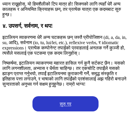
ध्यान राख्नुहोस्, यो हिमशैलीको टिप मात्र हो! सिक्नको लागि त्यहाँ धेरै अन्य
कालहरू र अनियमित क्रियाहरू छन्, तर प्रत्येक यात्रा एक कदमबाट सुरु
हुन्छ।
४. उपसर्ग, सर्वनाम, र थप!
इटालियन व्याकरणमा धेरै अन्य घटकहरू छन् जस्तै प्रीपोजिशन (di, a, da, in,
su, आदि), सर्वनाम (io, tu, lui/lei, etc.), reflexive verbs, र idiomatic
expressions। प्रत्येक कम्पोनेन्ट तपाईको प्रवाहलाई अनलक गर्ने कुञ्जी हो,
त्यसैले यसलाई एक पटकमा एक कदम लिनुहोस्।
निष्कर्षमा, इटालियन व्याकरणमा महारत हासिल गर्न कुनै सर्टकट छैन। यसको
लागि लगनशीलता, अभ्यास र धैर्यता चाहिन्छ। तर एकचोटि तपाईंले यसको
ह्याङ्ग प्राप्त गर्नुभयो, तपाईं इटालियनमा कुराकानी गर्ने, समृद्ध संस्कृति र
इतिहास पत्ता लगाउने, र भाषाको लागि तपाईंको प्रशंसालाई अझ गहिरो बनाउने
सुन्दरताको अनुभव गर्न सक्षम हुनुहुनेछ। राम्रो भाग्य!
सुरु गर