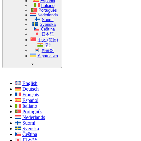
Español
Italiano
Português
Nederlands
Suomi
Svenska
Čeština
日本語
中文 (简体)
हिंदी
한국어
Українська
English
Deutsch
Français
Español
Italiano
Português
Nederlands
Suomi
Svenska
Čeština
日本語