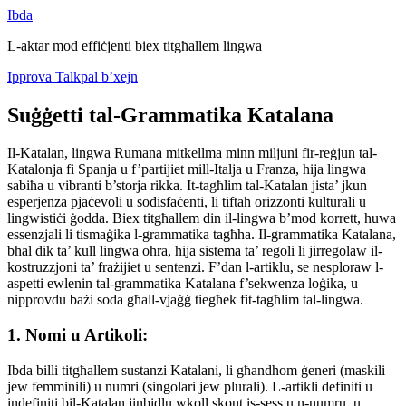
Ibda
L-aktar mod effiċjenti biex titgħallem lingwa
Ipprova Talkpal b’xejn
Suġġetti tal-Grammatika Katalana
Il-Katalan, lingwa Rumana mitkellma minn miljuni fir-reġjun tal-
Katalonja fi Spanja u f’partijiet mill-Italja u Franza, hija lingwa
sabiħa u vibranti b’storja rikka. It-tagħlim tal-Katalan jista’ jkun
esperjenza pjaċevoli u sodisfaċenti, li tiftaħ orizzonti kulturali u
lingwistiċi ġodda. Biex titgħallem din il-lingwa b’mod korrett, huwa
essenzjali li tismaġika l-grammatika tagħha. Il-grammatika Katalana,
bħal dik ta’ kull lingwa oħra, hija sistema ta’ regoli li jirregolaw il-
kostruzzjoni ta’ frażijiet u sentenzi. F’dan l-artiklu, se nesploraw l-
aspetti ewlenin tal-grammatika Katalana f’sekwenza loġika, u
nipprovdu bażi soda għall-vjaġġ tiegħek fit-tagħlim tal-lingwa.
1. Nomi u Artikoli:
Ibda billi titgħallem sustanzi Katalani, li għandhom ġeneri (maskili
jew femminili) u numri (singolari jew plurali). L-artikli definiti u
indefiniti bil-Katalan jinbidlu wkoll skont is-sess u n-numru, u