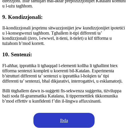
direzzjoni. Issir familjari mal-aktar prepożizzjonijiet Katalani komuni
u l-użu tagħhom.
9. Kondizzjonali:
Il-kondizzjonali jesprimu sitwazzjonijiet jew kundizzjonijiet ipotetiċi
u l-konsegwenzi tagħhom. Tgħallem it-tipi differenti ta’
kondizzjonali (żero, l-ewwel, it-tieni, it-tielet) u kif tifforma u
tużahom b’mod korrett.
10. Sentenzi:
Fl-aħħar, ipprattika li tgħaqqad l-elementi kollha li tgħallimt biex
tifforma sentenzi kompleti u koerenti bil-Katalan. Esperimenta
b’strutturi differenti ta’ sentenzi u ipprattika l-ħolqien ta’ tipi
differenti ta’ sentenzi, bħal dikjarativi, interrogattivi, u esklamatorji.
Billi titgħallem dawn is-suġġetti fis-sekwenza suġġerita, tiżviluppa
bażi soda fil-grammatika Katalana, li tippermettilek tikkomunika
b’mod effettiv u kunfidenti f’din il-lingwa affaxxinanti.
Ibda