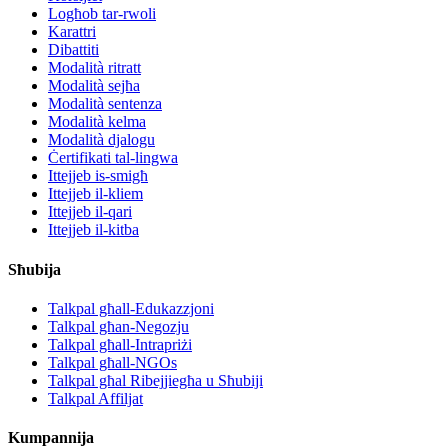
Logħob tar-rwoli
Karattri
Dibattiti
Modalità ritratt
Modalità sejħa
Modalità sentenza
Modalità kelma
Modalità djalogu
Ċertifikati tal-lingwa
Ittejjeb is-smigħ
Ittejjeb il-kliem
Ittejjeb il-qari
Ittejjeb il-kitba
Sħubija
Talkpal għall-Edukazzjoni
Talkpal għan-Negozju
Talkpal għall-Intrapriżi
Talkpal għall-NGOs
Talkpal għal Ribejjiegħa u Sħubiji
Talkpal Affiljat
Kumpannija