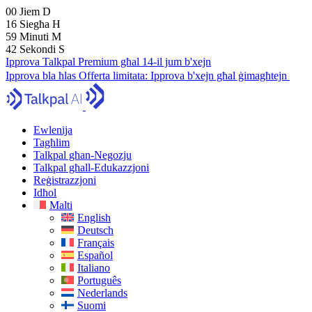
00
Jiem
D
16
Siegħa
H
59
Minuti
M
41
Sekondi
S
Ipprova Talkpal Premium għal 14-il jum b'xejn
Ipprova bla ħlas
Offerta limitata:
Ipprova b'xejn għal ġimagħtejn
Ewlenija
Tagħlim
Talkpal għan-Negozju
Talkpal għall-Edukazzjoni
Reġistrazzjoni
Idħol
Malti
English
Deutsch
Français
Español
Italiano
Português
Nederlands
Suomi