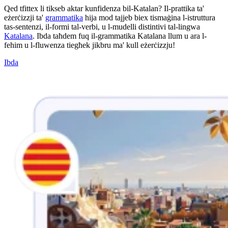
Qed tfittex li tikseb aktar kunfidenza bil-Katalan? Il-prattika ta'
eżerċizzji ta'
grammatika
hija mod tajjeb biex tismaġina l-istruttura
tas-sentenzi, il-formi tal-verbi, u l-mudelli distintivi tal-lingwa
Katalana
. Ibda taħdem fuq il-grammatika Katalana llum u ara l-
fehim u l-fluwenza tiegħek jikbru ma' kull eżerċizzju!
Ibda