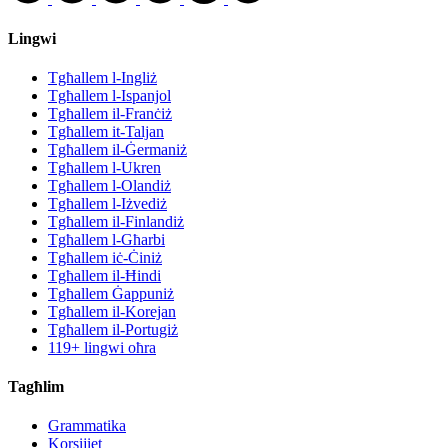
Lingwi
Tgħallem l-Ingliż
Tgħallem l-Ispanjol
Tgħallem il-Franċiż
Tgħallem it-Taljan
Tgħallem il-Ġermaniż
Tgħallem l-Ukren
Tgħallem l-Olandiż
Tgħallem l-Iżvediż
Tgħallem il-Finlandiż
Tgħallem l-Għarbi
Tgħallem iċ-Ċiniż
Tgħallem il-Ħindi
Tgħallem Ġappuniż
Tgħallem il-Korejan
Tgħallem il-Portugiż
119+ lingwi oħra
Tagħlim
Grammatika
Korsijiet