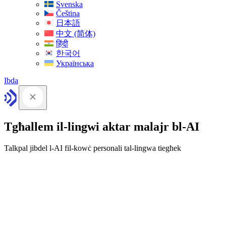
Svenska
Čeština
日本語
中文 (简体)
हिंदी
한국어
Українська
Ibda
Tgħallem il-lingwi aktar malajr bl-AI
Talkpal jibdel l-AI fil-kowċ personali tal-lingwa tiegħek