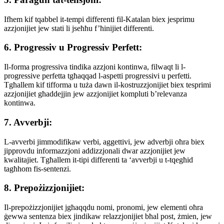
Ifhem kif tqabbel it-tempi differenti fil-Katalan biex jesprimu
azzjonijiet jew stati li jseħħu f’ħinijiet differenti.
6. Progressiv u Progressiv Perfett:
Il-forma progressiva tindika azzjoni kontinwa, filwaqt li l-
progressive perfetta tgħaqqad l-aspetti progressivi u perfetti.
Tgħallem kif tifforma u tuża dawn il-kostruzzjonijiet biex tesprimi
azzjonijiet għaddejjin jew azzjonijiet kompluti b’relevanza
kontinwa.
7. Avverbji:
L-avverbi jimmodifikaw verbi, aggettivi, jew adverbji oħra biex
jipprovdu informazzjoni addizzjonali dwar azzjonijiet jew
kwalitajiet. Tgħallem it-tipi differenti ta ‘avverbji u t-tqegħid
tagħhom fis-sentenzi.
8. Prepożizzjonijiet:
Il-prepożizzjonijiet jgħaqqdu nomi, pronomi, jew elementi oħra
ġewwa sentenza biex jindikaw relazzjonijiet bħal post, żmien, jew