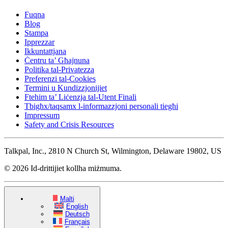
Fuqna
Blog
Stampa
Ipprezzar
Ikkuntattjana
Ċentru ta’ Għajnuna
Politika tal-Privatezza
Preferenzi tal-Cookies
Termini u Kundizzjonijiet
Ftehim ta’ Liċenzja tal-Utent Finali
Tbigħx/taqsamx l-informazzjoni personali tiegħi
Impressum
Safety and Crisis Resources
Talkpal, Inc., 2810 N Church St, Wilmington, Delaware 19802, US
© 2026 Id-drittijiet kollha miżmuma.
Malti
English
Deutsch
Français