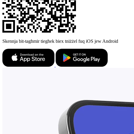
Skennja bit-tagħmir tiegħek biex tniżżel fuq iOS jew Android