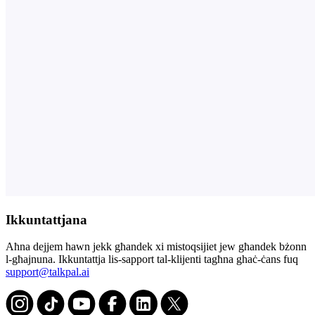
Ikkuntattjana
Aħna dejjem hawn jekk għandek xi mistoqsijiet jew għandek bżonn
l-għajnuna. Ikkuntattja lis-sapport tal-klijenti tagħna ghaċ-ċans fuq
support@talkpal.ai