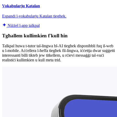
Vokabularju Katalan
Espandi l-vokabularju Katalan tiegħek.
Niżżel l-app talkpal
Tgħallem kullimkien f'kull ħin
Talkpal huwa t-tutor tal-lingwa bl-AI tiegħek disponibbli fuq il-web
u l-mobile. Aċċellera l-ħeffa tiegħek fil-lingwa, iċċettja dwar suġġetti
interessanti billi tikteb jew titkellem, u rċievi messaġġi tal-vuċi
realistiċi kullimkien u kull meta trid.