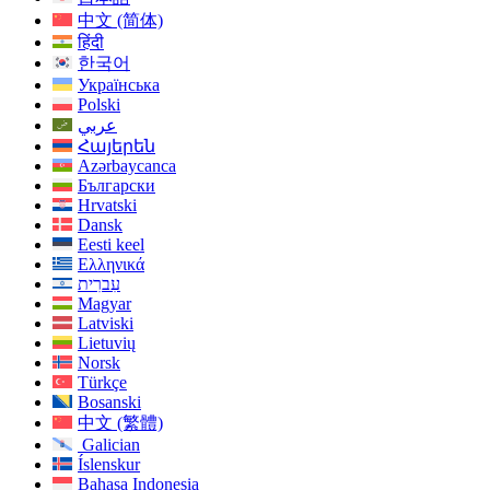
中文 (简体)
हिंदी
한국어
Українська
Polski
عربي
Հայերեն
Azərbaycanca
Български
Hrvatski
Dansk
Eesti keel
Ελληνικά
עִברִית
Magyar
Latviski
Lietuvių
Norsk
Türkçe
Bosanski
中文 (繁體)
Galician
Íslenskur
Bahasa Indonesia