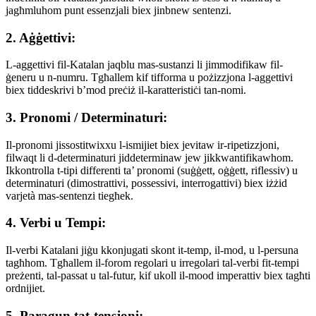
jagħmluhom punt essenzjali biex jinbnew sentenzi.
2. Aġġettivi:
L-aggettivi fil-Katalan jaqblu mas-sustanzi li jimmodifikaw fil-
ġeneru u n-numru. Tgħallem kif tifforma u pożizzjona l-aggettivi
biex tiddeskrivi b’mod preċiż il-karatteristiċi tan-nomi.
3. Pronomi / Determinaturi:
Il-pronomi jissostitwixxu l-ismijiet biex jevitaw ir-ripetizzjoni,
filwaqt li d-determinaturi jiddeterminaw jew jikkwantifikawhom.
Ikkontrolla t-tipi differenti ta’ pronomi (suġġett, oġġett, riflessiv) u
determinaturi (dimostrattivi, possessivi, interrogattivi) biex iżżid
varjetà mas-sentenzi tiegħek.
4. Verbi u Tempi:
Il-verbi Katalani jiġu kkonjugati skont it-temp, il-mod, u l-persuna
tagħhom. Tgħallem il-forom regolari u irregolari tal-verbi fit-tempi
preżenti, tal-passat u tal-futur, kif ukoll il-mood imperattiv biex tagħti
ordnijiet.
5. Paragun tat-tensjoni: