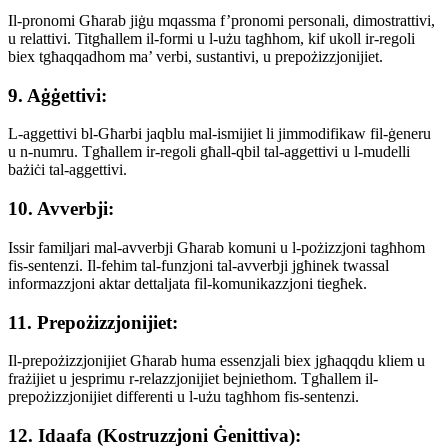
Il-pronomi Għarab jiġu mqassma f’pronomi personali, dimostrattivi,
u relattivi. Titgħallem il-formi u l-użu tagħhom, kif ukoll ir-regoli
biex tgħaqqadhom ma’ verbi, sustantivi, u prepożizzjonijiet.
9. Aġġettivi:
L-aggettivi bl-Għarbi jaqblu mal-ismijiet li jimmodifikaw fil-ġeneru
u n-numru. Tgħallem ir-regoli għall-qbil tal-aggettivi u l-mudelli
bażiċi tal-aggettivi.
10. Avverbji:
Issir familjari mal-avverbji Għarab komuni u l-pożizzjoni tagħhom
fis-sentenzi. Il-fehim tal-funzjoni tal-avverbji jgħinek twassal
informazzjoni aktar dettaljata fil-komunikazzjoni tiegħek.
11. Prepożizzjonijiet:
Il-prepożizzjonijiet Għarab huma essenzjali biex jgħaqqdu kliem u
frażijiet u jesprimu r-relazzjonijiet bejniethom. Tgħallem il-
prepożizzjonijiet differenti u l-użu tagħhom fis-sentenzi.
12. Idaafa (Kostruzzjoni Ġenittiva):