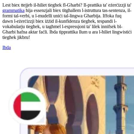
Lest biex ttejjeb il-ħiliet tiegħek fl-Għarbi? Il-prattika ta' eżerċizzji ta'
grammatika
hija essenzjali biex titgħallem l-istruttura tas-sentenza, il-
formi tal-verbi, u l-mudelli uniċi tal-lingwa Għarbija. Iffoka fuq
dawn l-eżerċizzji biex iżżid il-kunfidenza tiegħek, tespandi l-
vokabularju tiegħek, u tagħmel l-espressjoni ta' lilek innifsek bl-
Għarbi ħafna aktar faċli. Ibda tipprattika llum u ara l-ħiliet lingwistiċi
tiegħek jikbru!
Ibda