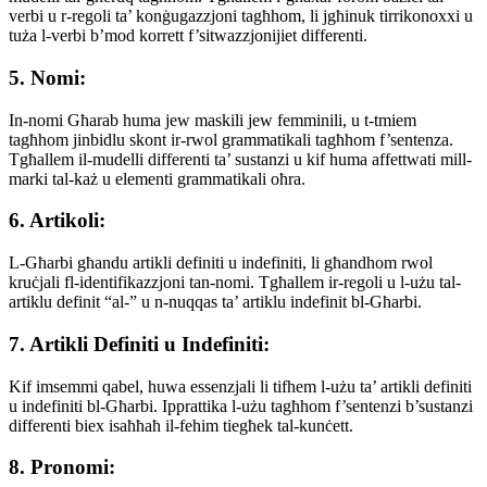
verbi u r-regoli ta’ konġugazzjoni tagħhom, li jgħinuk tirrikonoxxi u
tuża l-verbi b’mod korrett f’sitwazzjonijiet differenti.
5. Nomi:
In-nomi Għarab huma jew maskili jew femminili, u t-tmiem
tagħhom jinbidlu skont ir-rwol grammatikali tagħhom f’sentenza.
Tgħallem il-mudelli differenti ta’ sustanzi u kif huma affettwati mill-
marki tal-każ u elementi grammatikali oħra.
6. Artikoli:
L-Għarbi għandu artikli definiti u indefiniti, li għandhom rwol
kruċjali fl-identifikazzjoni tan-nomi. Tgħallem ir-regoli u l-użu tal-
artiklu definit “al-” u n-nuqqas ta’ artiklu indefinit bl-Għarbi.
7. Artikli Definiti u Indefiniti:
Kif imsemmi qabel, huwa essenzjali li tifhem l-użu ta’ artikli definiti
u indefiniti bl-Għarbi. Ipprattika l-użu tagħhom f’sentenzi b’sustanzi
differenti biex isaħħaħ il-fehim tiegħek tal-kunċett.
8. Pronomi: