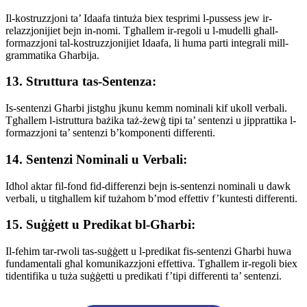
Il-kostruzzjoni ta’ Idaafa tintuża biex tesprimi l-pussess jew ir-
relazzjonijiet bejn in-nomi. Tgħallem ir-regoli u l-mudelli għall-
formazzjoni tal-kostruzzjonijiet Idaafa, li huma parti integrali mill-
grammatika Għarbija.
13. Struttura tas-Sentenza:
Is-sentenzi Għarbi jistgħu jkunu kemm nominali kif ukoll verbali.
Tgħallem l-istruttura bażika taż-żewġ tipi ta’ sentenzi u jipprattika l-
formazzjoni ta’ sentenzi b’komponenti differenti.
14. Sentenzi Nominali u Verbali:
Idħol aktar fil-fond fid-differenzi bejn is-sentenzi nominali u dawk
verbali, u titgħallem kif tużahom b’mod effettiv f’kuntesti differenti.
15. Suġġett u Predikat bl-Għarbi:
Il-fehim tar-rwoli tas-suġġett u l-predikat fis-sentenzi Għarbi huwa
fundamentali għal komunikazzjoni effettiva. Tgħallem ir-regoli biex
tidentifika u tuża suġġetti u predikati f’tipi differenti ta’ sentenzi.