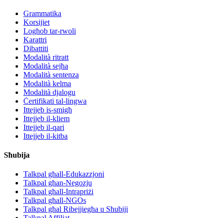
Grammatika
Korsijiet
Logħob tar-rwoli
Karattri
Dibattiti
Modalità ritratt
Modalità sejħa
Modalità sentenza
Modalità kelma
Modalità djalogu
Ċertifikati tal-lingwa
Ittejjeb is-smigħ
Ittejjeb il-kliem
Ittejjeb il-qari
Ittejjeb il-kitba
Sħubija
Talkpal għall-Edukazzjoni
Talkpal għan-Negozju
Talkpal għall-Intrapriżi
Talkpal għall-NGOs
Talkpal għal Ribejjiegħa u Sħubiji
Talkpal Affiljat