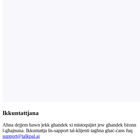
Ikkuntattjana
Aħna dejjem hawn jekk għandek xi mistoqsijiet jew għandek bżonn
l-għajnuna. Ikkuntattja lis-sapport tal-klijenti tagħna ghaċ-ċans fuq
support@talkpal.ai