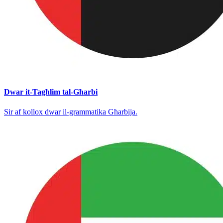
Dwar it-Tagħlim tal-Għarbi
Sir af kollox dwar il-grammatika Għarbija.