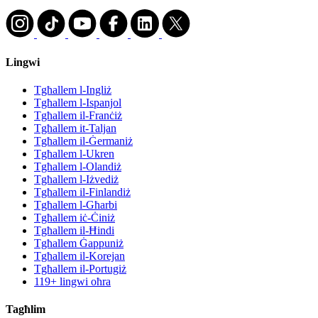
Lingwi
Tgħallem l-Ingliż
Tgħallem l-Ispanjol
Tgħallem il-Franċiż
Tgħallem it-Taljan
Tgħallem il-Ġermaniż
Tgħallem l-Ukren
Tgħallem l-Olandiż
Tgħallem l-Iżvediż
Tgħallem il-Finlandiż
Tgħallem l-Għarbi
Tgħallem iċ-Ċiniż
Tgħallem il-Ħindi
Tgħallem Ġappuniż
Tgħallem il-Korejan
Tgħallem il-Portugiż
119+ lingwi oħra
Tagħlim