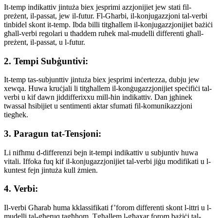
It-temp indikattiv jintuża biex jesprimi azzjonijiet jew stati fil-
preżent, il-passat, jew il-futur. Fl-Għarbi, il-konjugazzjoni tal-verbi
tinbidel skont it-temp. Ibda billi titgħallem il-konjugazzjonijiet bażiċi
għall-verbi regolari u tħaddem ruħek mal-mudelli differenti għall-
preżent, il-passat, u l-futur.
2. Tempi Subġuntivi:
It-temp tas-subjunttiv jintuża biex jesprimi inċertezza, dubju jew
xewqa. Huwa kruċjali li titgħallem il-konġugazzjonijiet speċifiċi tal-
verbi u kif dawn jiddifferixxu mill-ħin indikattiv. Dan jgħinek
twassal ħsibijiet u sentimenti aktar sfumati fil-komunikazzjoni
tiegħek.
3. Paragun tat-Tensjoni:
Li nifhmu d-differenzi bejn it-tempi indikattiv u subjuntiv huwa
vitali. Iffoka fuq kif il-konjugazzjonijiet tal-verbi jiġu modifikati u l-
kuntest fejn jintuża kull żmien.
4. Verbi:
Il-verbi Għarab huma kklassifikati f’forom differenti skont l-ittri u l-
mudelli tal-għeruq tagħhom. Tgħallem l-għaxar forom bażiċi tal-