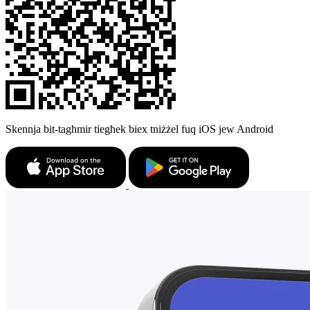
Skennja bit-tagħmir tiegħek biex tniżżel fuq iOS jew Android