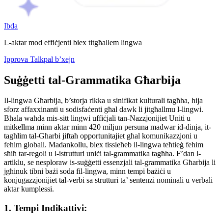
Ibda
L-aktar mod effiċjenti biex titgħallem lingwa
Ipprova Talkpal b’xejn
Suġġetti tal-Grammatika Għarbija
Il-lingwa Għarbija, b’storja rikka u sinifikat kulturali tagħha, hija
sforz affaxxinanti u sodisfaċenti għal dawk li jitgħallmu l-lingwi.
Bħala waħda mis-sitt lingwi uffiċjali tan-Nazzjonijiet Uniti u
mitkellma minn aktar minn 420 miljun persuna madwar id-dinja, it-
tagħlim tal-Għarbi jiftaħ opportunitajiet għal komunikazzjoni u
fehim globali. Madankollu, biex tissieħeb il-lingwa teħtieġ fehim
sħiħ tar-regoli u l-istrutturi uniċi tal-grammatika tagħha. F’dan l-
artiklu, se nesploraw is-suġġetti essenzjali tal-grammatika Għarbija li
jgħinuk tibni bażi soda fil-lingwa, minn tempi bażiċi u
konjugazzjonijiet tal-verbi sa strutturi ta’ sentenzi nominali u verbali
aktar kumplessi.
1. Tempi Indikattivi: