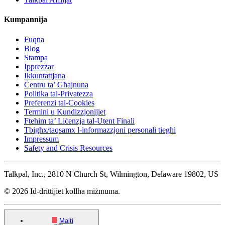
Kumpannija
Fuqna
Blog
Stampa
Ipprezzar
Ikkuntattjana
Ċentru ta’ Għajnuna
Politika tal-Privatezza
Preferenzi tal-Cookies
Termini u Kundizzjonijiet
Ftehim ta’ Liċenzja tal-Utent Finali
Tbigħx/taqsamx l-informazzjoni personali tiegħi
Impressum
Safety and Crisis Resources
Talkpal, Inc., 2810 N Church St, Wilmington, Delaware 19802, US
© 2026 Id-drittijiet kollha miżmuma.
Malti