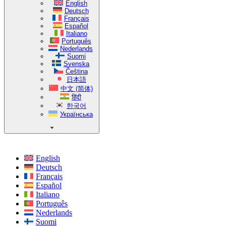
English
Deutsch
Français
Español
Italiano
Português
Nederlands
Suomi
Svenska
Čeština
日本語
中文 (简体)
हिंदी
한국어
Українська
English
Deutsch
Français
Español
Italiano
Português
Nederlands
Suomi