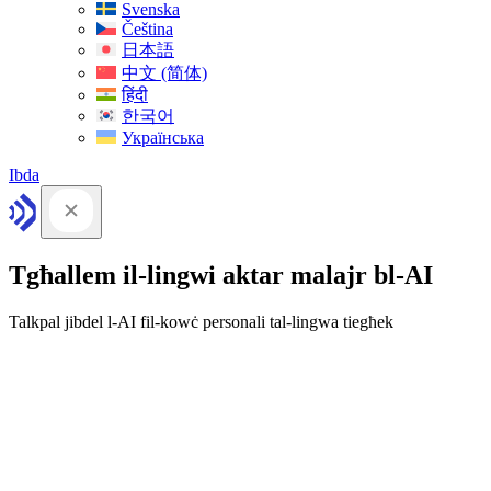
Svenska
Čeština
日本語
中文 (简体)
हिंदी
한국어
Українська
Ibda
Tgħallem il-lingwi aktar malajr bl-AI
Talkpal jibdel l-AI fil-kowċ personali tal-lingwa tiegħek