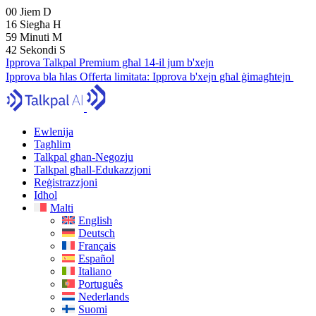
00
Jiem
D
16
Siegħa
H
59
Minuti
M
41
Sekondi
S
Ipprova Talkpal Premium għal 14-il jum b'xejn
Ipprova bla ħlas
Offerta limitata:
Ipprova b'xejn għal ġimagħtejn
Ewlenija
Tagħlim
Talkpal għan-Negozju
Talkpal għall-Edukazzjoni
Reġistrazzjoni
Idħol
Malti
English
Deutsch
Français
Español
Italiano
Português
Nederlands
Suomi