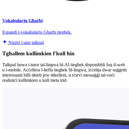
Vokabularju Għarbi
Espandi l-vokabularju Għarbi tiegħek.
Niżżel l-app talkpal
Tgħallem kullimkien f'kull ħin
Talkpal huwa t-tutor tal-lingwa bl-AI tiegħek disponibbli fuq il-web
u l-mobile. Aċċellera l-ħeffa tiegħek fil-lingwa, iċċettja dwar suġġetti
interessanti billi tikteb jew titkellem, u rċievi messaġġi tal-vuċi
realistiċi kullimkien u kull meta trid.