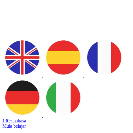
130+ bahasa
Mula belajar