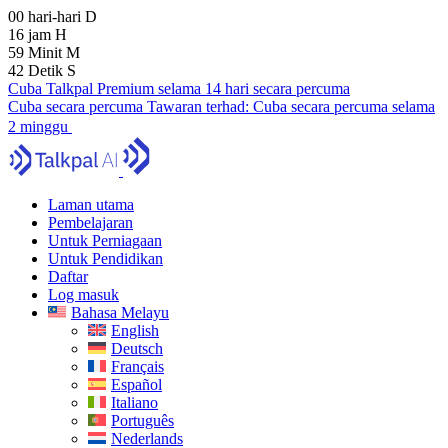
00
hari-hari
D
16
jam
H
59
Minit
M
41
Detik
S
Cuba Talkpal Premium selama 14 hari secara percuma
Cuba secara percuma
Tawaran terhad:
Cuba secara percuma selama
2 minggu
Laman utama
Pembelajaran
Untuk Perniagaan
Untuk Pendidikan
Daftar
Log masuk
Bahasa Melayu
English
Deutsch
Français
Español
Italiano
Português
Nederlands