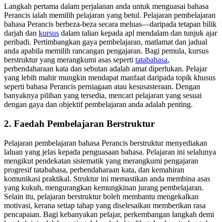
Langkah pertama dalam perjalanan anda untuk menguasai bahasa
Perancis ialah memilih pelajaran yang betul. Pelajaran pembelajaran
bahasa Perancis berbeza-beza secara meluas—daripada tetapan bilik
darjah dan
kursus
dalam talian kepada apl mendalam dan tunjuk ajar
peribadi. Pertimbangkan gaya pembelajaran, matlamat dan jadual
anda apabila memilih rancangan pengajaran. Bagi pemula, kursus
berstruktur yang merangkumi asas seperti
tatabahasa
,
perbendaharaan kata dan sebutan adalah amat diperlukan. Pelajar
yang lebih mahir mungkin mendapat manfaat daripada topik khusus
seperti bahasa Perancis perniagaan atau kesusasteraan. Dengan
banyaknya pilihan yang tersedia, mencari pelajaran yang sesuai
dengan gaya dan objektif pembelajaran anda adalah penting.
2. Faedah Pembelajaran Berstruktur
Pelajaran pembelajaran bahasa Perancis berstruktur menyediakan
laluan yang jelas kepada penguasaan bahasa. Pelajaran ini selalunya
mengikut pendekatan sistematik yang merangkumi pengajaran
progresif tatabahasa, perbendaharaan kata, dan kemahiran
komunikasi praktikal. Struktur ini memastikan anda membina asas
yang kukuh, mengurangkan kemungkinan jurang pembelajaran.
Selain itu, pelajaran berstruktur boleh membantu mengekalkan
motivasi, kerana setiap tahap yang diselesaikan memberikan rasa
pencapaian. Bagi kebanyakan pelajar, perkembangan langkah demi