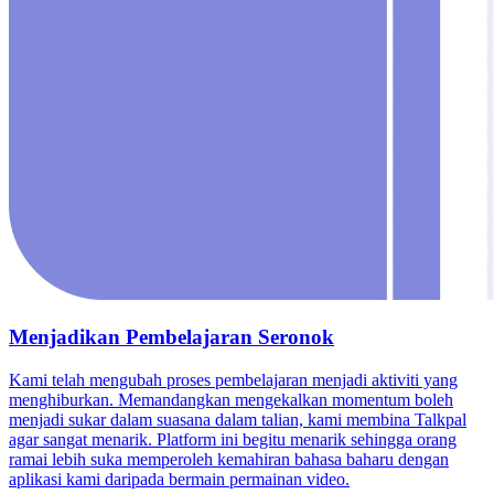
Menjadikan Pembelajaran Seronok
Kami telah mengubah proses pembelajaran menjadi aktiviti yang
menghiburkan. Memandangkan mengekalkan momentum boleh
menjadi sukar dalam suasana dalam talian, kami membina Talkpal
agar sangat menarik. Platform ini begitu menarik sehingga orang
ramai lebih suka memperoleh kemahiran bahasa baharu dengan
aplikasi kami daripada bermain permainan video.