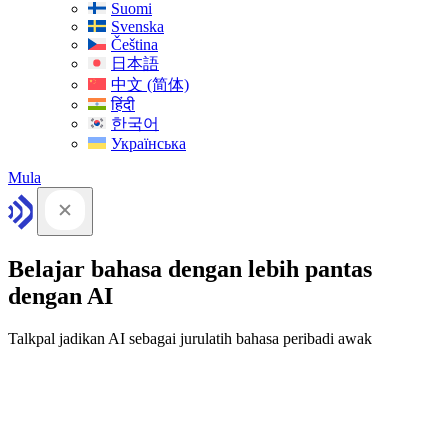
Suomi
Svenska
Čeština
日本語
中文 (简体)
हिंदी
한국어
Українська
Mula
Belajar bahasa dengan lebih pantas
dengan AI
Talkpal jadikan AI sebagai jurulatih bahasa peribadi awak