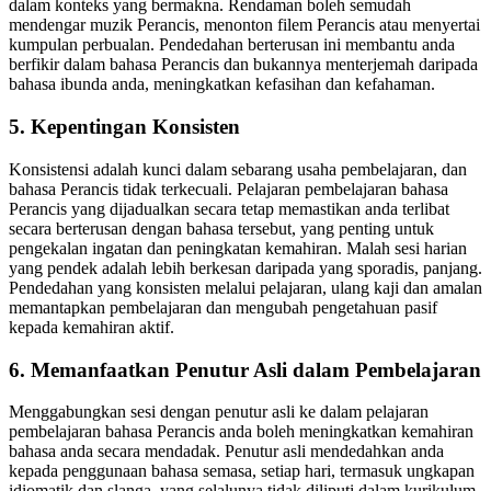
dalam konteks yang bermakna. Rendaman boleh semudah
mendengar muzik Perancis, menonton filem Perancis atau menyertai
kumpulan perbualan. Pendedahan berterusan ini membantu anda
berfikir dalam bahasa Perancis dan bukannya menterjemah daripada
bahasa ibunda anda, meningkatkan kefasihan dan kefahaman.
5. Kepentingan Konsisten
Konsistensi adalah kunci dalam sebarang usaha pembelajaran, dan
bahasa Perancis tidak terkecuali. Pelajaran pembelajaran bahasa
Perancis yang dijadualkan secara tetap memastikan anda terlibat
secara berterusan dengan bahasa tersebut, yang penting untuk
pengekalan ingatan dan peningkatan kemahiran. Malah sesi harian
yang pendek adalah lebih berkesan daripada yang sporadis, panjang.
Pendedahan yang konsisten melalui pelajaran, ulang kaji dan amalan
memantapkan pembelajaran dan mengubah pengetahuan pasif
kepada kemahiran aktif.
6. Memanfaatkan Penutur Asli dalam Pembelajaran
Menggabungkan sesi dengan penutur asli ke dalam pelajaran
pembelajaran bahasa Perancis anda boleh meningkatkan kemahiran
bahasa anda secara mendadak. Penutur asli mendedahkan anda
kepada penggunaan bahasa semasa, setiap hari, termasuk ungkapan
idiomatik dan slanga, yang selalunya tidak diliputi dalam kurikulum