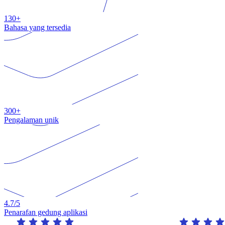
130+
Bahasa yang tersedia
300+
Pengalaman unik
4.7
/5
Penarafan gedung aplikasi