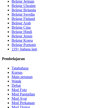
Belajar Jerman
Belajar Ukraine
Belajar Belanda
Belajar Swedia
Belajar Finland
Belajar Arab
Belajar Cina
Belajar Hindi
Belajar Jepun
Belajar Korea
Belajar Portugis
119+ bahasa lagi
Pembelajaran
Tatabahasa
Kursus
Main peranan
Watak
Debat
Mod Foto
Mod Panggilan
Mod Ayat
Mod Perkataan
Mod Dialog