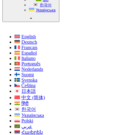
한국어
Українська
English
Deutsch
Français
Español
Italiano
Português
Nederlands
Suomi
Svenska
Čeština
日本語
中文 (简体)
हिंदी
한국어
Українська
Polski
عربي
Հայերեն