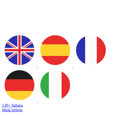
130+ bahasa
Mula belajar