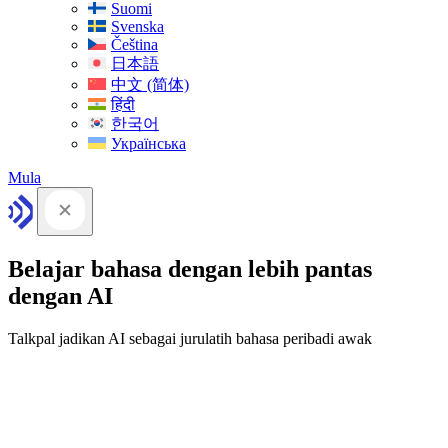
Suomi
Svenska
Čeština
日本語
中文 (简体)
हिंदी
한국어
Українська
Mula
Belajar bahasa dengan lebih pantas
dengan AI
Talkpal jadikan AI sebagai jurulatih bahasa peribadi awak