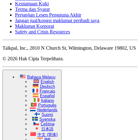
Keutamaan Kuki
Terma dan Syarat
Perjanjian Lesen Pengguna Akhir
Jangan jual/kongsi maklumat peribadi saya
Maklumat Korporat
Safety and Crisis Resources
Talkpal, Inc., 2810 N Church St, Wilmington, Delaware 19802, US
© 2026 Hak Cipta Terpelihara.
Bahasa Melayu
English
Deutsch
Français
Español
Italiano
Português
Nederlands
Suomi
Svenska
Čeština
日本語
中文 (简体)
हिंदी