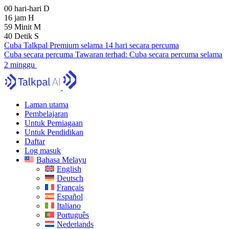
00
hari-hari
D
16
jam
H
59
Minit
M
39
Detik
S
Cuba Talkpal Premium selama 14 hari secara percuma
Cuba secara percuma
Tawaran terhad:
Cuba secara percuma selama
2 minggu
Laman utama
Pembelajaran
Untuk Perniagaan
Untuk Pendidikan
Daftar
Log masuk
Bahasa Melayu
English
Deutsch
Français
Español
Italiano
Português
Nederlands