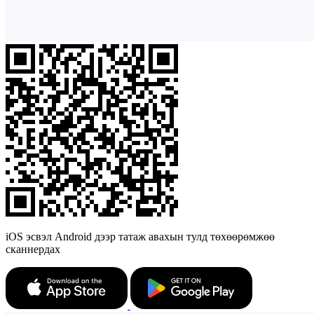
iOS эсвэл Android дээр татаж авахын тулд төхөөрөмжөө
сканнердах