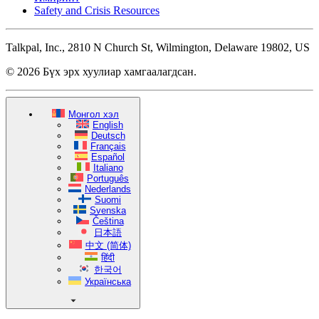
Safety and Crisis Resources
Talkpal, Inc., 2810 N Church St, Wilmington, Delaware 19802, US
© 2026 Бүх эрх хуулиар хамгаалагдсан.
Монгол хэл
English
Deutsch
Français
Español
Italiano
Português
Nederlands
Suomi
Svenska
Čeština
日本語
中文 (简体)
हिंदी
한국어
Українська