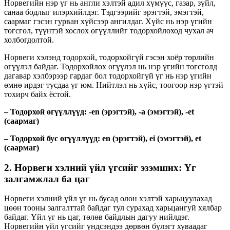
Норвегийн нэр үг нь англи хэлтэй адил хүмүүс, газар, зүйл,
санаа бодлыг илэрхийлдэг. Тэдгээрийг эрэгтэй, эмэгтэй,
саармаг гэсэн гурван хүйсээр ангилдаг. Хүйс нь нэр үгийн
төгсгөл, түүнтэй хослох өгүүллийг тодорхойлоход чухал ач
холбогдолтой.
Норвеги хэлэнд тодорхой, тодорхойгүй гэсэн хоёр төрлийн
өгүүлэл байдаг. Тодорхойлох өгүүлэл нь нэр үгийн төгсгөлд
дагавар хэлбэрээр гардаг бол тодорхойгүй үг нь нэр үгийн
өмнө ирдэг тусдаа үг юм. Нийтлэл нь хүйс, тоогоор нэр үгтэй
тохирч байх ёстой.
– Тодорхой өгүүллүүд: -en (эрэгтэй), -a (эмэгтэй), -et
(саармаг)
– Тодорхой бус өгүүллүүд: en (эрэгтэй), ei (эмэгтэй), et
(саармаг)
2. Норвеги хэлний үйл үгсийг эзэмших: Үг
залгамжлал ба цаг
Норвеги хэлний үйл үг нь бусад олон хэлтэй харьцуулахад
цөөн тооны залгалттай байдаг тул сурахад харьцангуй хялбар
байдаг. Үйл үг нь цаг, төлөв байдлын дагуу нийлдэг.
Норвегийн үйл үгсийг үндсэндээ дөрвөн бүлэгт хуваадаг