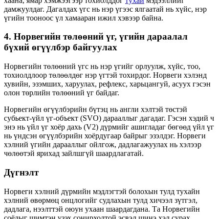
хаана, ямар хэмжээгээр тохиолддог
тухай
мэдээллийг
дамжуулдаг. Дагалдах үгс нь нэр үгээс ялгаатай нь хүйс, нэр
үгийн тооноос үл хамааран ижил хэвээр байна.
4. Норвегийн төлөөний үг, үгийн дараалал
бүхий өгүүлбэр байгуулах
Норвегийн төлөөний үгс нь нэр үгийг орлуулж, хүйс, тоо,
тохиолдлоор төлөөлдөг нэр үгтэй тохирдог. Норвеги хэлэнд
хувийн, эзэмших, харуулах, рефлекс, харьцангуй, асуух гэсэн
олон төрлийн төлөөний үг байдаг.
Норвегийн өгүүлбэрийн бүтэц нь англи хэлтэй төстэй
субьект-үйл үг-объект (SVO) дарааллыг дагадаг. Гэсэн хэдий ч
энэ нь үйл үг хоёр дахь (V2) дүрмийг ашигладаг бөгөөд үйл үг
нь үндсэн өгүүлбэрийн хоёрдугаар байрыг эзэлдэг. Норвеги
хэлний үгийн дарааллыг ойлгож, дадлагажуулах нь хэлээр
чөлөөтэй ярихад зайлшгүй шаардлагатай.
Дүгнэлт
Норвеги хэлний дүрмийн мэдлэгтэй болохын тулд тухайн
хэлний өвөрмөц онцлогийг судлахын тулд хичээл зүтгэл,
дадлага, нээлттэй оюун ухаан шаардагдана. Та Норвегийн
соёлыг шимтэн үзэх сонирхолтой эсвэл шинэ хэл сурах