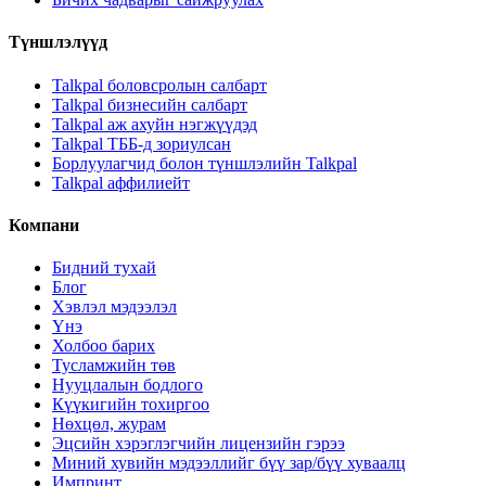
Түншлэлүүд
Talkpal боловсролын салбарт
Talkpal бизнесийн салбарт
Talkpal аж ахуйн нэгжүүдэд
Talkpal ТББ-д зориулсан
Борлуулагчид болон түншлэлийн Talkpal
Talkpal аффилиейт
Компани
Бидний тухай
Блог
Хэвлэл мэдээлэл
Үнэ
Холбоо барих
Тусламжийн төв
Нууцлалын бодлого
Күүкигийн тохиргоо
Нөхцөл, журам
Эцсийн хэрэглэгчийн лицензийн гэрээ
Миний хувийн мэдээллийг бүү зар/бүү хуваалц
Импринт