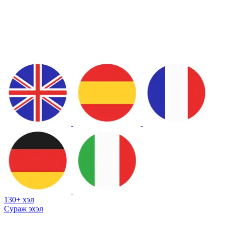
130+ хэл
Сураж эхэл