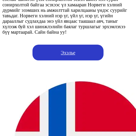
сонирхолтой байгаа эсэхээс үл хамааран Норвеги хэлний
дүрмийг эзэмших нь амжилттай харилцааны үндэс суурийг
тавьдаг. Норвеги хэлний нэр үг, үйл үг, нэр үг, үгийн
дарааллыг судлахдаа энэ үйл явцаас таашаал авч, таныг
хүлээж буй хэл шинжлэлийн баялаг туршлагыг эрхэмлэхээ
бүү мартаарай. Сайн байна уу!
Эхэлье