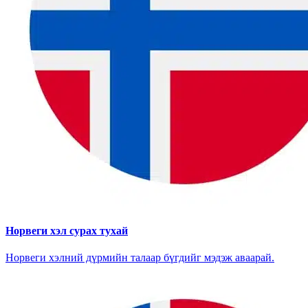
Норвеги хэл сурах тухай
Норвеги хэлний дүрмийн талаар бүгдийг мэдэж аваарай.