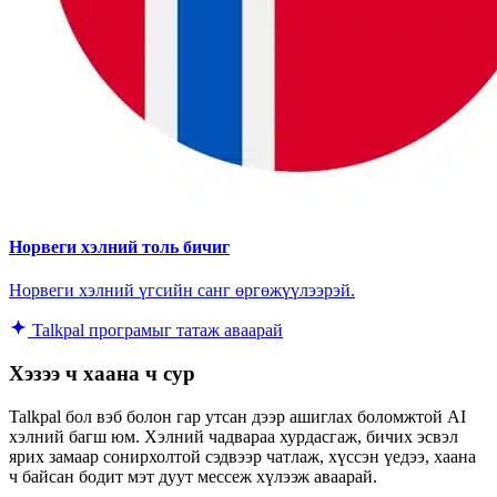
Норвеги хэлний толь бичиг
Норвеги хэлний үгсийн санг өргөжүүлээрэй.
Talkpal програмыг татаж аваарай
Хэзээ ч хаана ч сур
Talkpal бол вэб болон гар утсан дээр ашиглах боломжтой AI
хэлний багш юм. Хэлний чадвараа хурдасгаж, бичих эсвэл
ярих замаар сонирхолтой сэдвээр чатлаж, хүссэн үедээ, хаана
ч байсан бодит мэт дуут мессеж хүлээж аваарай.