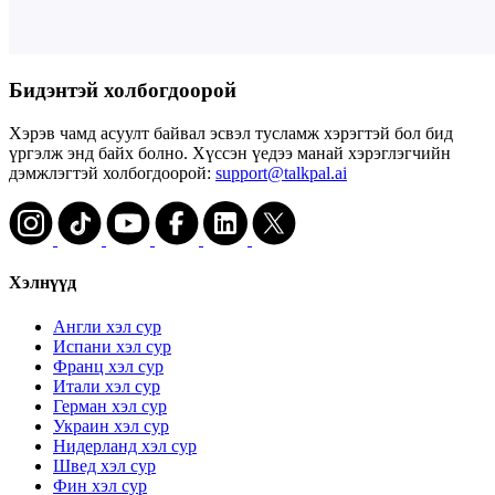
Бидэнтэй холбогдоорой
Хэрэв чамд асуулт байвал эсвэл тусламж хэрэгтэй бол бид
үргэлж энд байх болно. Хүссэн үедээ манай хэрэглэгчийн
дэмжлэгтэй холбогдоорой:
support@talkpal.ai
Хэлнүүд
Англи хэл сур
Испани хэл сур
Франц хэл сур
Итали хэл сур
Герман хэл сур
Украин хэл сур
Нидерланд хэл сур
Швед хэл сур
Фин хэл сур