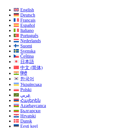
English
Deutsch
Français
Español
Italiano
Português
Nederlands
Suomi
Svenska
Čeština
日本語
中文 (简体)
हिंदी
한국어
Українська
Polski
عربي
Հայերեն
Azərbaycanca
Български
Hrvatski
Dansk
Eesti keel