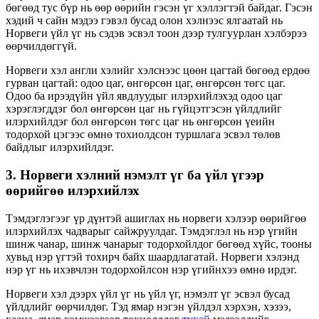
бөгөөд тус бүр нь өөр өөрийн гэсэн үг хэллэгтэй байдаг. Гэсэн
хэдий ч сайн мэдээ гэвэл бусад олон хэлнээс ялгаатай нь
Норвеги үйл үг нь сэдэв эсвэл тоон дээр тулгуурлан хэлбэрээ
өөрчилдөггүй.
Норвеги хэл англи хэлийг хэлснээс цөөн цагтай бөгөөд ердөө
гурван цагтай: одоо цаг, өнгөрсөн цаг, өнгөрсөн төгс цаг.
Одоо ба ирээдүйн үйл явдлуудыг илэрхийлэхэд одоо цаг
хэрэглэгддэг бол өнгөрсөн цаг нь гүйцэтгэсэн үйлдлийг
илэрхийлдэг бол өнгөрсөн төгс цаг нь өнгөрсөн үеийн
тодорхой цэгээс өмнө тохиолдсон туршлага эсвэл төлөв
байдлыг илэрхийлдэг.
3. Норвеги хэлний нэмэлт үг ба үйл үгээр
өөрийгөө илэрхийлэх
Тэмдэглэгээг үр дүнтэй ашиглах нь норвеги хэлээр өөрийгөө
илэрхийлэх чадварыг сайжруулдаг. Тэмдэглэл нь нэр үгийн
шинж чанар, шинж чанарыг тодорхойлдог бөгөөд хүйс, тооны
хувьд нэр үгтэй тохирч байх шаардлагатай. Норвеги хэлэнд
нэр үг нь ихэвчлэн тодорхойлсон нэр үгийнхээ өмнө ирдэг.
Норвеги хэл дээрх үйл үг нь үйл үг, нэмэлт үг эсвэл бусад
үйлдлийг өөрчилдөг. Тэд ямар нэгэн үйлдэл хэрхэн, хэзээ,