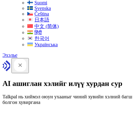
Suomi
Svenska
Čeština
日本語
中文 (简体)
हिंदी
한국어
Українська
Эхэлье
AI ашиглан хэлийг илүү хурдан сур
Talkpal нь хиймэл оюун ухааныг чиний хувийн хэлний багш
болгон хувиргана