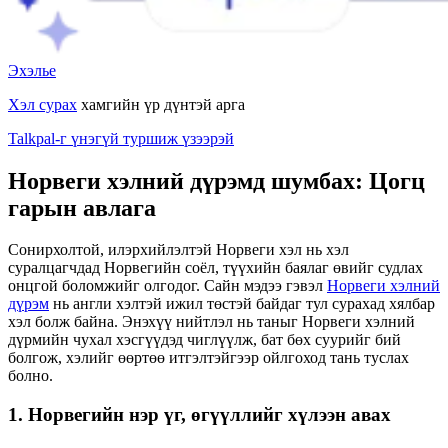
Эхэлье
Хэл сурах
хамгийн үр дүнтэй арга
Talkpal-г үнэгүй туршиж үзээрэй
Норвеги хэлний дүрэмд шумбах: Цогц
гарын авлага
Сонирхолтой, илэрхийлэлтэй Норвеги хэл нь хэл
суралцагчдад Норвегийн соёл, түүхийн баялаг өвийг судлах
онцгой боломжийг олгодог. Сайн мэдээ гэвэл
Норвеги хэлний
дүрэм
нь англи хэлтэй ижил төстэй байдаг тул сурахад хялбар
хэл болж байна. Энэхүү нийтлэл нь таныг Норвеги хэлний
дүрмийн чухал хэсгүүдэд чиглүүлж, бат бөх суурийг бий
болгож, хэлийг өөртөө итгэлтэйгээр ойлгоход тань туслах
болно.
1. Норвегийн нэр үг, өгүүллийг хүлээн авах