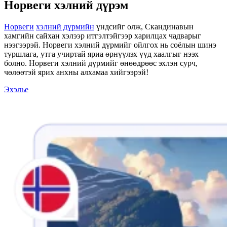
Норвеги хэлний дүрэм
Норвеги
хэлний дүрмийн
үндсийг олж, Скандинавын
хамгийн сайхан хэлээр итгэлтэйгээр харилцах чадварыг
нээгээрэй. Норвеги хэлний дүрмийг ойлгох нь соёлын шинэ
туршлага, утга учиртай яриа өрнүүлэх үүд хаалгыг нээх
болно. Норвеги хэлний дүрмийг өнөөдрөөс эхлэн сурч,
чөлөөтэй ярих анхны алхамаа хийгээрэй!
Эхэлье