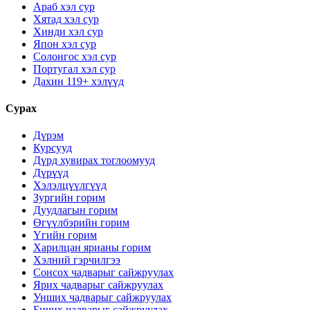
Араб хэл сур
Хятад хэл сур
Хинди хэл сур
Япон хэл сур
Солонгос хэл сур
Португал хэл сур
Дахин 119+ хэлүүд
Сурах
Дүрэм
Курсууд
Дүрд хувирах тоглоомууд
Дүрүүд
Хэлэлцүүлгүүд
Зургийн горим
Дуудлагын горим
Өгүүлбэрийн горим
Үгийн горим
Харилцан ярианы горим
Хэлний гэрчилгээ
Сонсох чадварыг сайжруулах
Ярих чадварыг сайжруулах
Унших чадварыг сайжруулах
Бичих чадварыг сайжруулах