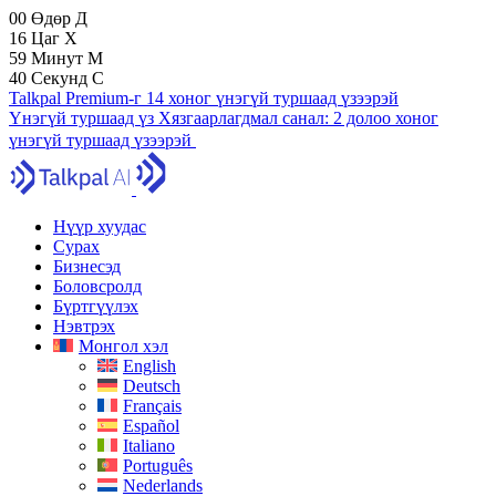
00
Өдөр
Д
16
Цаг
Х
59
Минут
М
38
Секунд
С
Talkpal Premium-г 14 хоног үнэгүй туршаад үзээрэй
Үнэгүй туршаад үз
Хязгаарлагдмал санал:
2 долоо хоног
үнэгүй туршаад үзээрэй
Нүүр хуудас
Сурах
Бизнесэд
Боловсролд
Бүртгүүлэх
Нэвтрэх
Монгол хэл
English
Deutsch
Français
Español
Italiano
Português
Nederlands