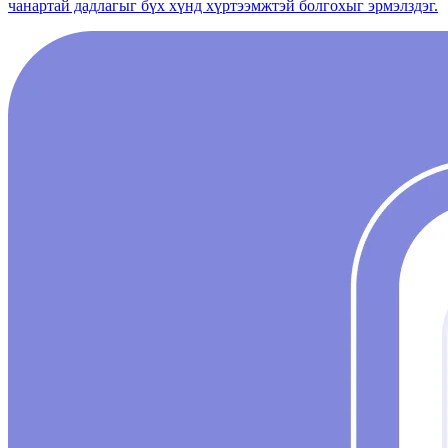
чанартай дадлагыг бүх хүнд хүртээмжтэй болгохыг эрмэлздэг.