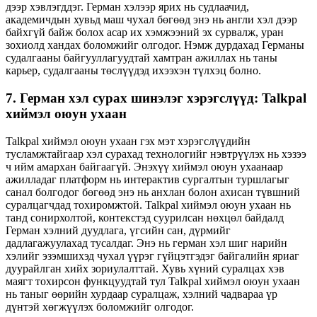
дээр хэвлэгддэг. Герман хэлээр ярих нь судлаачид,
академичдын хувьд маш чухал бөгөөд энэ нь англи хэл дээр
байхгүй байж болох асар их хэмжээний эх сурвалж, уран
зохиолд хандах боломжийг олгодог. Нэмж дурдахад Германы
судалгааны байгууллагуудтай хамтран ажиллах нь таны
карьер, судалгааны төслүүдэд ихээхэн түлхэц болно.
7. Герман хэл сурах шинэлэг хэрэгслүүд: Talkpal
хиймэл оюун ухаан
Talkpal хиймэл оюун ухаан гэх мэт хэрэгслүүдийн
тусламжтайгаар хэл сурахад технологийг нэвтрүүлэх нь хэзээ
ч ийм амархан байгаагүй. Энэхүү хиймэл оюун ухаанаар
ажилладаг платформ нь интерактив сургалтын туршлагыг
санал болгодог бөгөөд энэ нь анхлан болон ахисан түвшний
суралцагчдад тохиромжтой. Talkpal хиймэл оюун ухаан нь
танд сонирхолтой, контекстэд суурилсан нөхцөл байдалд
Герман хэлний дуудлага, үгсийн сан, дүрмийг
дадлагажуулахад тусалдаг. Энэ нь герман хэл шиг нарийн
хэлийг эзэмшихэд чухал үүрэг гүйцэтгэдэг байгалийн яриаг
дуурайлган хийх зориулалттай. Хувь хүний ​​суралцах хэв
маягт тохирсон функцуудтай тул Talkpal хиймэл оюун ухаан
нь таныг өөрийн хурдаар суралцаж, хэлний чадвараа үр
дүнтэй хөгжүүлэх боломжийг олгодог.