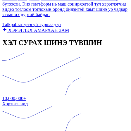
бүтээсэн. Энэ платформ нь маш сонирхолтой тул хэрэглэгчид
видео тоглоом тоглохын оронд бидэнтэй хамт шинэ ур чадвар
эзэмших дуртай байдаг.
Talkpal-ыг үнэгүй туршаад үз
ХЭРЭГЛЭХ АМАРХАН ЗАМ
ХЭЛ СУРАХ ШИНЭ ТҮВШИН
10,000,000+
Хэрэглэгчид