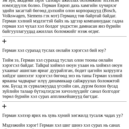
эм зүй, академи зэрэг салбарт ажиллах боломжийг ихээхэн
нэмэгдүүлэх болно. Герман Европ дахь хамгийн хүчирхэг
эдийн засагтай бөгөөд дэлхийн олон корпорацууд (Bosch,
Volkswagen, Siemens гэх мэт) Германд төв байртай байдаг.
Герман хэлний мэдлэгтэй байх нь эдгээр компаниудаас гадна
герман хэл чухал хэл болдог үндэстэн дамнасан янз бүрийн
байгууллагуудад ажиллах боломжийг нээж өгдөг.
Герман хэл сурахад туслах онлайн хэрэгсэл бий юу?
Тийм ээ, Герман хэл сурахад туслах олон тооны онлайн
хэрэгсэл байдаг. Talkpal хиймэл оюун ухаан нь хиймэл оюун
ухааныг ашиглан яриаг дуурайлган, бодит цагийн залруулга
хийдэг шинэлэг хэрэгсэл бөгөөд энэ нь таны Герман хэлний
ярианы чадварыг илүү динамикаар сайжруулах боломжтой
юм. Бусад эх сурвалжуудад үгсийн сан, дүрэм болон бусад
зүйлийн талаар бүтэцлэгдсэн хичээлүүдийг санал болгодог
төрөл бүрийн хэл сурах аппликейшнууд багтдаг.
Герман хэлээр ярих нь хувь хүний ​​хөгжилд тусалж чадах уу?
Мэдээжийн хэрэг! Герман хэл шиг шинэ хэл сурах нь санах