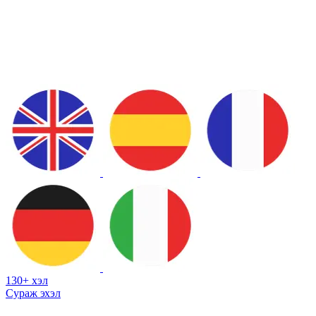
130+ хэл
Сураж эхэл