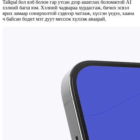
Talkpal бол вэб болон гар утсан дээр ашиглах боломжтой AI
хэлний багш юм. Хэлний чадвараа хурдасгаж, бичих эсвэл
ярих замаар сонирхолтой сэдвээр чатлаж, хүссэн үедээ, хаана
ч байсан бодит мэт дуут мессеж хүлээж аваарай.