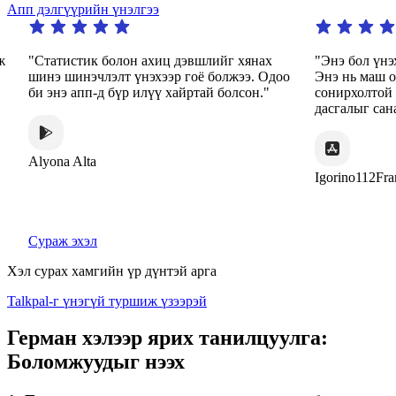
Апп дэлгүүрийн үнэлгээ
"Статистик болон ахиц дэвшлийг хянах
"Энэ бол үнэх
шинэ шинэчлэлт үнэхээр гоё болжээ. Одоо
Энэ нь маш о
би энэ апп-д бүр илүү хайртай болсон."
сонирхолтой а
дасгалыг сана
Alyona Alta
Igorino112Fran
Сураж эхэл
Хэл сурах хамгийн үр дүнтэй арга
Talkpal-г үнэгүй туршиж үзээрэй
Герман хэлээр ярих танилцуулга:
Боломжуудыг нээх