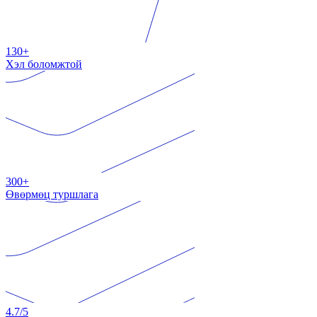
130+
Хэл боломжтой
300+
Өвөрмөц туршлага
4.7
/5