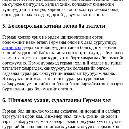
нь сүлжээ байгуулах, хэлцэл хийх, боломжит бизнесийн
түншүүдтэй итгэлцэл, харилцаа тогтооход тус дөхөм болж,
өрсөлдөөнт зах зээлд тодорхой давуу талыг олгоно.
5. Боловсролын хэтийн төлөв ба тэтгэлэг
Герман хэлээр ярих нь эрдэм шинжилгээний өргөн
боломжийг нээж өгдөг. Германы олон их дээд сургуулиуд
англи хэл
дээрх хөтөлбөрүүдийг санал болгодог ч герман
хэлний мэдлэгтэй байх нь таны сонголт, тэр дундаа бүхэлдээ
герман хэл дээр заадаг курс, хөтөлбөрт хамрагдах боломжийг
өргөжүүлнэ. Нэмж дурдахад герман хэлний мэдлэг нь таныг
тэтгэлэгт хамрагдах, санхүүжүүлэх боломжийг олгож,
гадаадад суралцах санхүүгийн ачааллыг бууруулж чадна.
Энэхүү хэлний мэдлэг нь таны суралцах туршлагыг
сайжруулж, үе тэнгийнхэн болон багш нартайгаа эх хэлээрээ
бүрэн харилцах боломжийг олгоно.
6. Шинжлэх ухаан, судалгааны Герман хэл
Герман бол шинжлэх ухааны судалгаа, инновацийн салбарт
тэргүүлэгч орон юм. Инженерчлэл, хими, физик, биологи
зэрэг салбарууд герман хэлээр ярьдаг орнуудад хүчтэй үндэс
суурьтай бөгөөд олон шинжлэх ухааны өгүүлэл герман хэл