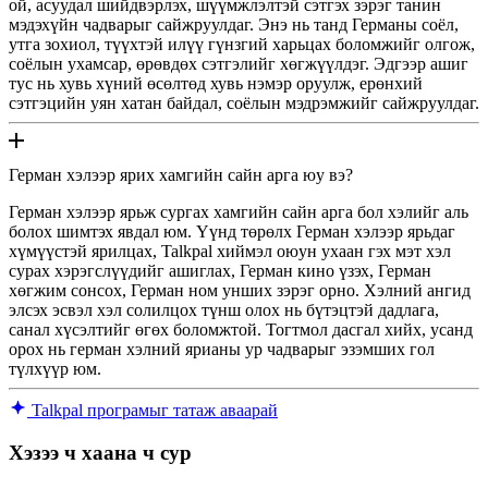
ой, асуудал шийдвэрлэх, шүүмжлэлтэй сэтгэх зэрэг танин
мэдэхүйн чадварыг сайжруулдаг. Энэ нь танд Германы соёл,
утга зохиол, түүхтэй илүү гүнзгий харьцах боломжийг олгож,
соёлын ухамсар, өрөвдөх сэтгэлийг хөгжүүлдэг. Эдгээр ашиг
тус нь хувь хүний ​​өсөлтөд хувь нэмэр оруулж, ерөнхий
сэтгэцийн уян хатан байдал, соёлын мэдрэмжийг сайжруулдаг.
Герман хэлээр ярих хамгийн сайн арга юу вэ?
Герман хэлээр ярьж сургах хамгийн сайн арга бол хэлийг аль
болох шимтэх явдал юм. Үүнд төрөлх Герман хэлээр ярьдаг
хүмүүстэй ярилцах, Talkpal хиймэл оюун ухаан гэх мэт хэл
сурах хэрэгслүүдийг ашиглах, Герман кино үзэх, Герман
хөгжим сонсох, Герман ном унших зэрэг орно. Хэлний ангид
элсэх эсвэл хэл солилцох түнш олох нь бүтэцтэй дадлага,
санал хүсэлтийг өгөх боломжтой. Тогтмол дасгал хийх, усанд
орох нь герман хэлний ярианы ур чадварыг эзэмших гол
түлхүүр юм.
Talkpal програмыг татаж аваарай
Хэзээ ч хаана ч сур