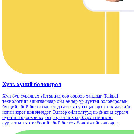
Хувь хүний ​​боловсрол
Хүн бүр суралцах үйл явцад өөр өөрөөр ханддаг. Talkpal
технологийг ашигласнаар бид өндөр үр дүнтэй боловсролын
бүтцийг бий болгохын тулд сая сая суралцагчдын хэв маягийг
нэгэн зэрэг шинжилдэг. Эдгээр ойлголтууд нь бидэнд сурагч
бүрийн тодорхой хэрэгцээ, сонирхолд бүрэн нийцсэн
сургалтын хөтөлбөрийг бий болгох боломжийг олгодог.