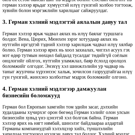
герман хэлээр ярьдаг хүмүүстэй илүү гүнзгий холбоо тогтоож,
хувийн болон мэргэжлийн харилцааг сайжруулдаг.
3. Герман хэлний мэдлэгтэй аялалын давуу тал
Герман хэлээр ярьж чадвал аялах нь илүү баялаг туршлага
болдог. Вена, Цюрих, Мюнхен зэрэг хотуудаар аялах нь
нутгийн иргэдтэй тэдний хэлээр харилцаж чадвал илүү хялбар
болно. Герман хэлээр ярих нь хоол захиалах, чиглэл асуух гэх
мэт өдөр тутмын нөхцөл байдалд тусалдаг төдийгүй соёлын
онцлогийг ойлгох, нутгийн уламжлал, баяр ёслолд оролцох
боломжийг олгодог. Энэхүү хэл шинжлэлийн ур чадвар нь
таныг жуулчны хүрээнээс хальж, зочилсон газруудтайгаа илүү
гүн гүнзгий, жинхэнэ холболтыг мэдрэх боломжийг олгоно.
4. Герман хэлний мэдлэгээр дамжуулан
бизнесийн боломжууд
Герман бол Европын хамгийн том эдийн засаг, дэлхийн
худалдааны хүчирхэг орон бөгөөд Герман хэлийг олон улсын
бизнесийн хувьд үнэ цэнэтэй хэл болгож байна. Герман
хэлээр ярих нь нягт нямбай, шинэлэг байдлаараа алдартай
Германы компаниудтай хэлэлцээр хийх, түншлэлийн
харилцаа тогтооход ихээхэн давуу тал болдог. Хэлний мэдлэг