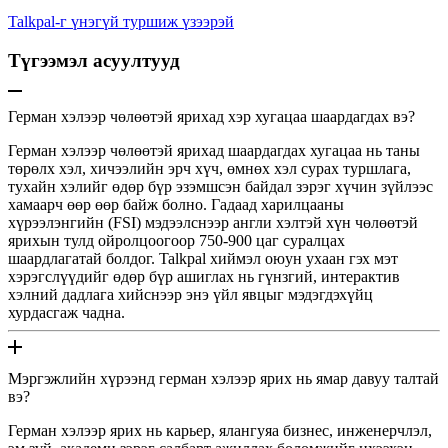
Talkpal-г үнэгүй туршиж үзээрэй
Түгээмэл асуултууд
Герман хэлээр чөлөөтэй ярихад хэр хугацаа шаардагдах вэ?
Герман хэлээр чөлөөтэй ярихад шаардагдах хугацаа нь таны
төрөлх хэл, хичээлийн эрч хүч, өмнөх хэл сурах туршлага,
тухайн хэлийг өдөр бүр эзэмшсэн байдал зэрэг хүчин зүйлээс
хамаарч өөр өөр байж болно. Гадаад харилцааны
хүрээлэнгийн (FSI) мэдээлснээр англи хэлтэй хүн чөлөөтэй
ярихын тулд ойролцоогоор 750-900 цаг суралцах
шаардлагатай болдог. Talkpal хиймэл оюун ухаан гэх мэт
хэрэгслүүдийг өдөр бүр ашиглах нь гүнзгий, интерактив
хэлний дадлага хийснээр энэ үйл явцыг мэдэгдэхүйц
хурдасгаж чадна.
Мэргэжлийн хүрээнд герман хэлээр ярих нь ямар давуу талтай
вэ?
Герман хэлээр ярих нь карьер, ялангуяа бизнес, инженерчлэл,