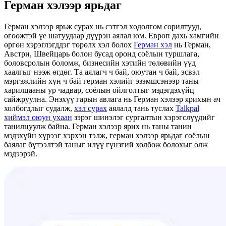
Герман хэлээр ярьдаг
Герман хэлээр ярьж сурах нь сэтгэл хөдөлгөм сорилтууд,
өгөөжтэй үе шатуудаар дүүрэн аялал юм. Европ дахь хамгийн
өргөн хэрэглэгддэг төрөлх хэл болох
Герман хэл
нь Герман,
Австри, Швейцарь болон бусад оронд соёлын туршлага,
боловсролын боломж, бизнесийн хэтийн төлөвийн үүд
хаалгыг нээж өгдөг. Та аялагч ч бай, оюутан ч бай, эсвэл
мэргэжлийн хүн ч бай герман хэлийг эзэмшсэнээр таны
харилцааны ур чадвар, соёлын ойлголтыг мэдэгдэхүйц
сайжруулна. Энэхүү гарын авлага нь Герман хэлээр ярихын ач
холбогдлыг судалж,
хэл сурах
аялалд тань туслах
Talkpal
хиймэл оюун ухаан
зэрэг шинэлэг сургалтын хэрэгслүүдийг
танилцуулж байна. Герман хэлээр ярих нь таны танин
мэдэхүйн хүрээг хэрхэн тэлж, герман хэлээр ярьдаг соёлын
баялаг бүтээлтэй таныг илүү гүнзгий холбож болохыг олж
мэдээрэй.