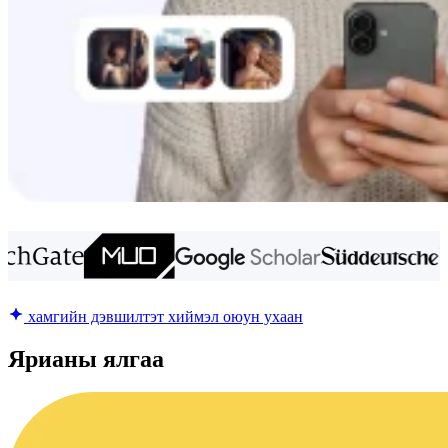
хамгийн дэвшилтэт хиймэл оюун ухаан
Ярианы ялгаа