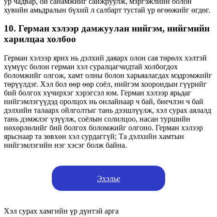
ур чадвар, ой санамжийг сайжруулж, мэргэжлийн болон
хувийн амьдралын бүхий л салбарт тустай үр өгөөжийг өгдөг.
10. Герман хэлээр дамжуулан нийгэм, нийгмийн
харилцаа холбоо
Герман хэлээр ярих нь дэлхий даяарх олон сая төрөлх хэлтэй
хүмүүс болон герман хэл суралцагчидтай холбогдох
боломжийг олгож, хамт олны болон харьяалагдах мэдрэмжийг
төрүүлдэг. Хэл бол өөр өөр соёл, нийгэм хоорондын гүүрийг
бий болгох хүчирхэг хэрэгсэл юм. Герман хэлээр ярьдаг
нийгэмлэгүүдэд оролцох нь онлайнаар ч бай, биечлэн ч бай
дэлхийн талаарх ойлголтыг тань дээшлүүлж, хэл сурах аялалд
тань дэмжлэг үзүүлж, соёлын солилцоо, насан туршийн
нөхөрлөлийг бий болгох боломжийг олгоно. Герман хэлээр
ярьснаар та зөвхөн хэл сурдаггүй; Та дэлхийн хамтын
нийгэмлэгийн нэг хэсэг болж байна.
Эхэлье
Хэл сурах хамгийн үр дүнтэй арга