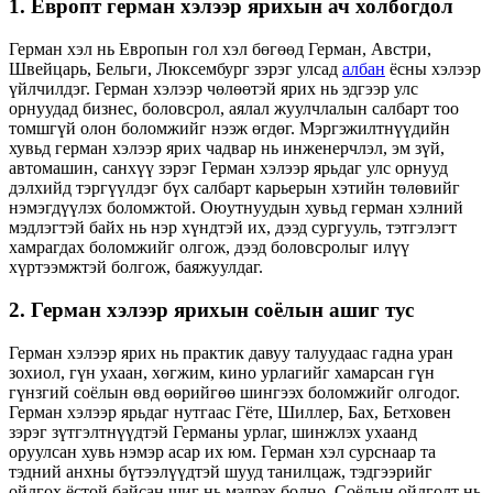
1. Европт герман хэлээр ярихын ач холбогдол
Герман хэл нь Европын гол хэл бөгөөд Герман, Австри,
Швейцарь, Бельги, Люксембург зэрэг улсад
албан
ёсны хэлээр
үйлчилдэг. Герман хэлээр чөлөөтэй ярих нь эдгээр улс
орнуудад бизнес, боловсрол, аялал жуулчлалын салбарт тоо
томшгүй олон боломжийг нээж өгдөг. Мэргэжилтнүүдийн
хувьд герман хэлээр ярих чадвар нь инженерчлэл, эм зүй,
автомашин, санхүү зэрэг Герман хэлээр ярьдаг улс орнууд
дэлхийд тэргүүлдэг бүх салбарт карьерын хэтийн төлөвийг
нэмэгдүүлэх боломжтой. Оюутнуудын хувьд герман хэлний
мэдлэгтэй байх нь нэр хүндтэй их, дээд сургууль, тэтгэлэгт
хамрагдах боломжийг олгож, дээд боловсролыг илүү
хүртээмжтэй болгож, баяжуулдаг.
2. Герман хэлээр ярихын соёлын ашиг тус
Герман хэлээр ярих нь практик давуу талуудаас гадна уран
зохиол, гүн ухаан, хөгжим, кино урлагийг хамарсан гүн
гүнзгий соёлын өвд өөрийгөө шингээх боломжийг олгодог.
Герман хэлээр ярьдаг нутгаас Гёте, Шиллер, Бах, Бетховен
зэрэг зүтгэлтнүүдтэй Германы урлаг, шинжлэх ухаанд
оруулсан хувь нэмэр асар их юм. Герман хэл сурснаар та
тэдний анхны бүтээлүүдтэй шууд танилцаж, тэдгээрийг
ойлгох ёстой байсан шиг нь мэдрэх болно. Соёлын ойлголт нь