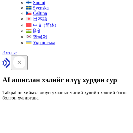
Suomi
Svenska
Čeština
日本語
中文 (简体)
हिंदी
한국어
Українська
Эхэлье
AI ашиглан хэлийг илүү хурдан сур
Talkpal нь хиймэл оюун ухааныг чиний хувийн хэлний багш
болгон хувиргана