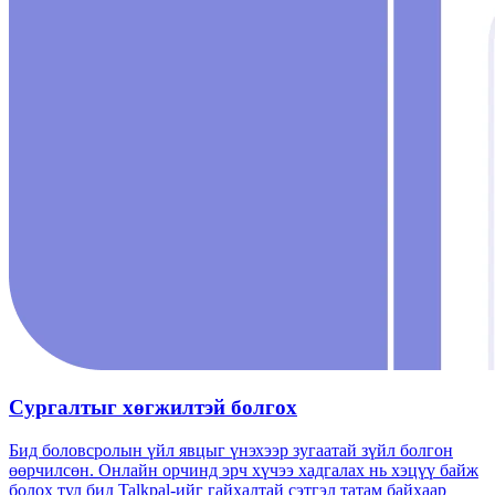
Сургалтыг хөгжилтэй болгох
Бид боловсролын үйл явцыг үнэхээр зугаатай зүйл болгон
өөрчилсөн. Онлайн орчинд эрч хүчээ хадгалах нь хэцүү байж
болох тул бид Talkpal-ийг гайхалтай сэтгэл татам байхаар