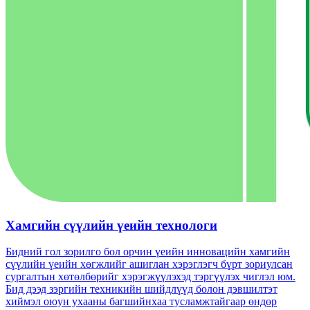
Хамгийн сүүлийн үеийн технологи
Бидний гол зорилго бол орчин үеийн инновацийн хамгийн
сүүлийн үеийн хөгжлийг ашиглан хэрэглэгч бүрт зориулсан
сургалтын хөтөлбөрийг хэрэгжүүлэхэд тэргүүлэх чиглэл юм.
Бид дээд зэргийн техникийн шийдлүүд болон дэвшилтэт
хиймэл оюун ухааны багшийнхаа тусламжтайгаар өндөр