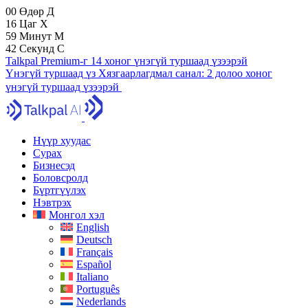
00
Өдөр
Д
16
Цаг
Х
59
Минут
М
41
Секунд
С
Talkpal Premium-г 14 хоног үнэгүй туршаад үзээрэй
Үнэгүй туршаад үз
Хязгаарлагдмал санал:
2 долоо хоног
үнэгүй туршаад үзээрэй
Нүүр хуудас
Сурах
Бизнесэд
Боловсролд
Бүртгүүлэх
Нэвтрэх
Монгол хэл
English
Deutsch
Français
Español
Italiano
Português
Nederlands