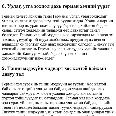
8. Урлаг, утга зохиол дахь герман хэлний үүрэг
Герман хэлээр ярих нь таны Германы урлаг, уран зохиолыг
үнэлж, ойлгох чадварыг гүнзгийрүүлж чадна. Хэлний нарийн
шинж чанар нь уран зохиол, үзүүлбэрт илэрхийлсэн бодол
санаа, сэтгэл хөдлөлийн талаархи өөр давхаргыг санал
болгодог. Герман хэлний мэдлэг нь сонирхогчдод маш олон эх
зохиол, үзүүлбэртэй шууд холбогдож, орчуулгад ихэвчлэн
алдагддаг ойлголтыг олж авах боломжийг олгодог. Энэхүү гүн
гүнзгий ойлголт нь Германы урлагийг судлах хувийн таашаал
ханамжийг баяжуулж, тайлбарлах, үнэлэх шинэ
хэмжигдэхүүнийг нээж өгдөг.
9. Танин мэдэхүйн чадварт хос хэлтэй байхын
давуу тал
Герман хэл сурах нь танин мэдэхүйн ач тустай. Хос хэлтэй
байх нь сэтгэцийн уян хатан байдал, асуудал шийдвэрлэх
чадварыг сайжруулж, оюун ухааны хомсдолын эхлэлийг
хүртэл хойшлуулдаг нь батлагдсан. Герман хэл шиг хоёрдахь
хэл сурах үйл явц нь таны тархины уян хатан байдал, нарийн
төвөгтэй нөхцөл байдлыг даван туулах чадварыг сайжруулдаг.
Энэхүү танин мэдэхүйн уян хатан байдал нь олон үйлдэл хийх